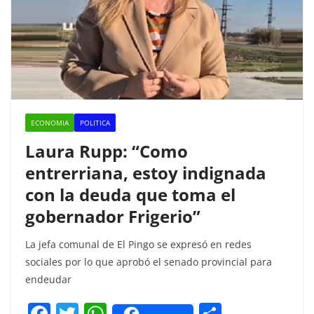
ECONOMIA
POLITICA
Laura Rupp: “Como
entrerriana, estoy indignada
con la deuda que toma el
gobernador Frigerio”
La jefa comunal de El Pingo se expresó en redes
sociales por lo que aprobó el senado provincial para
endeudar
F
T
W
C