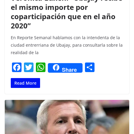
el mismo importe por
coparticipación que en el año
2020”
En Reporte Semanal hablamos con la intendenta de la
ciudad entrerriana de Ubajay, para consultarla sobre la
realidad de la
F
T
W
C
Share
a
w
h
o
c
itt
at
m
Read More
e
er
s
p
b
A
ar
o
p
tir
o
p