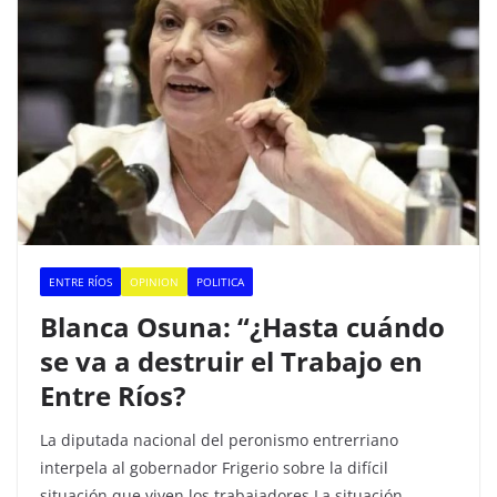
o
p
k
ENTRE RÍOS
OPINION
POLITICA
Blanca Osuna: “¿Hasta cuándo
se va a destruir el Trabajo en
Entre Ríos?
La diputada nacional del peronismo entrerriano
interpela al gobernador Frigerio sobre la difícil
situación que viven los trabajadores La situación