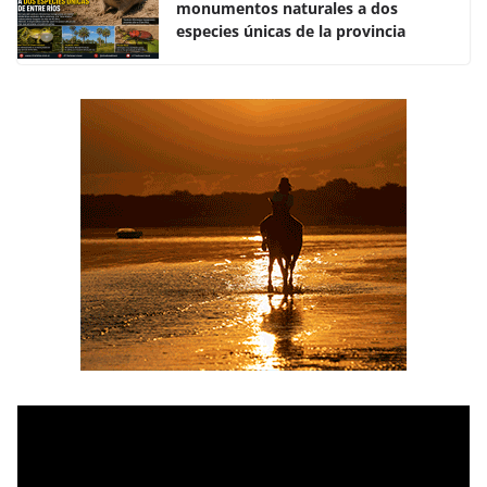
monumentos naturales a dos
especies únicas de la provincia
R
e
p