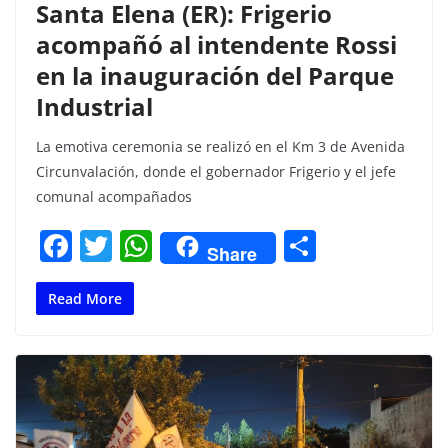
Santa Elena (ER): Frigerio
acompañó al intendente Rossi
en la inauguración del Parque
Industrial
La emotiva ceremonia se realizó en el Km 3 de Avenida
Circunvalación, donde el gobernador Frigerio y el jefe
comunal acompañados
F
T
W
C
Share
a
w
h
o
c
itt
at
m
Read More
e
er
s
p
b
A
ar
o
p
tir
o
p