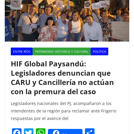
k
ENTRE RÍOS
PATRIMONIO HISTORICO Y CULTURAL
POLITICA
HIF Global Paysandú:
Legisladores denuncian que
CARU y Cancillería no actúan
con la premura del caso
Legisladores nacionales del PJ, acompañaron a los
intendentes de la región para reclamar ante Frigerio
respuestas por el avance del
F
T
W
C