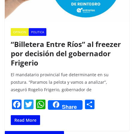
OPINION
POLITICA
“Billetera Entre Ríos” al freezer
por decisión del gobernador
Frigerio
El mandatario provincial fue determinante en su
postura. “Paramos la pelota y vamos a analizar”,
aseguró Rogelio Frigerio, gobernador de
F
T
W
C
Share
a
w
h
o
c
itt
at
m
Read More
e
er
s
p