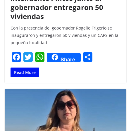
gobernador entregaron 50
viviendas
Con la presencia del gobernador Rogelio Frigerio se
inauguraron y entregaron 50 viviendas y un CAPS en la
pequeña localidad
F
T
W
C
Share
a
w
h
o
c
itt
at
m
Read More
e
er
s
p
b
A
ar
o
p
tir
o
p
k