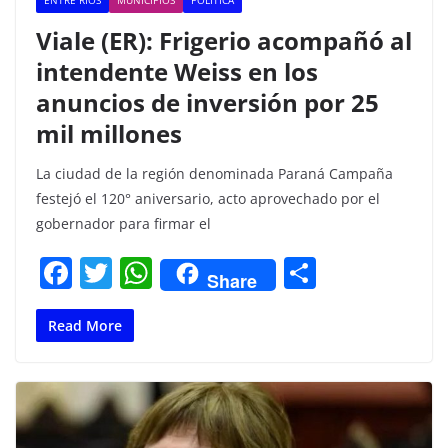
ENTRE RÍOS
MUNICIPIOS
POLITICA
Viale (ER): Frigerio acompañó al
intendente Weiss en los
anuncios de inversión por 25
mil millones
La ciudad de la región denominada Paraná Campaña
festejó el 120° aniversario, acto aprovechado por el
gobernador para firmar el
F
T
W
C
Share
a
w
h
o
c
itt
at
m
Read More
e
er
s
p
b
A
ar
o
p
tir