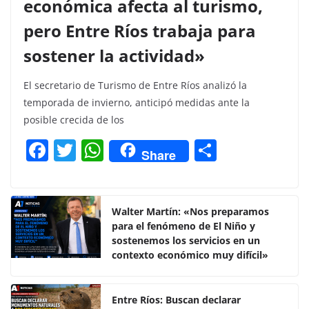
económica afecta al turismo,
pero Entre Ríos trabaja para
sostener la actividad»
El secretario de Turismo de Entre Ríos analizó la
temporada de invierno, anticipó medidas ante la
posible crecida de los
F
T
W
C
Share
a
w
h
o
c
itt
at
m
e
er
s
p
Walter Martín: «Nos preparamos
para el fenómeno de El Niño y
b
A
ar
sostenemos los servicios en un
o
p
tir
contexto económico muy difícil»
o
p
k
Entre Ríos: Buscan declarar