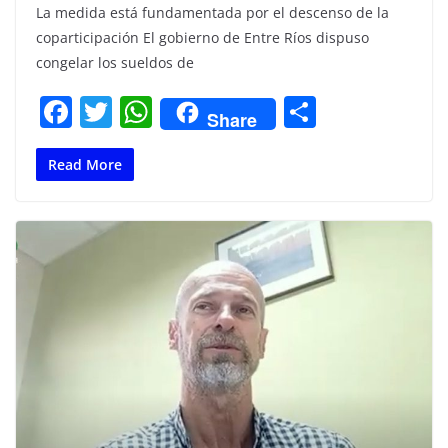
La medida está fundamentada por el descenso de la
coparticipación El gobierno de Entre Ríos dispuso
congelar los sueldos de
F
T
W
C
Share
a
w
h
o
c
itt
at
m
Read More
e
er
s
p
b
A
ar
o
p
tir
o
p
k