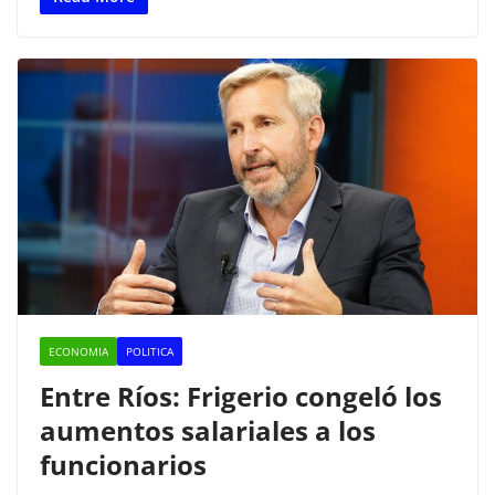
c
itt
at
m
e
er
s
p
b
A
ar
o
p
tir
o
p
k
ECONOMIA
POLITICA
Entre Ríos: Frigerio congeló los
aumentos salariales a los
funcionarios