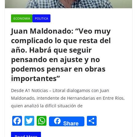
ECONOMIA
POLITICA
Juan Maldonado: “Veo muy
complicado lo que resta del
año. Habrá que seguir
pensando en ajuste y no
podemos pensar en obras
importantes”
Desde A1 Noticias – Litoral dialogamos con Juan
Maldonado, intendente de Hernandarias en Entre Ríos,
quien analizó la difícil situación de
F
T
W
C
Share
a
w
h
o
Read More