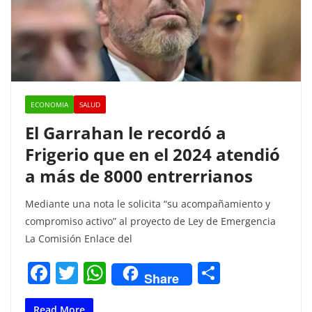
k
ECONOMIA
SALUD
El Garrahan le recordó a
Frigerio que en el 2024 atendió
a más de 8000 entrerrianos
Mediante una nota le solicita “su acompañamiento y
compromiso activo” al proyecto de Ley de Emergencia
La Comisión Enlace del
F
T
W
C
Share
a
w
h
o
Read More