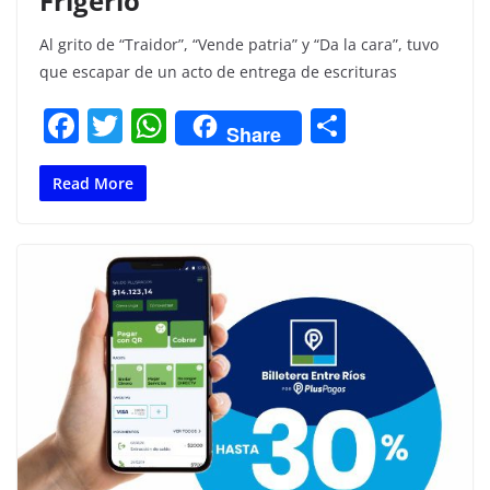
Frigerio
Al grito de “Traidor”, “Vende patria” y “Da la cara”, tuvo
que escapar de un acto de entrega de escrituras
F
T
W
C
Share
a
w
h
o
c
itt
at
m
Read More
e
er
s
p
b
A
ar
o
p
tir
o
p
k