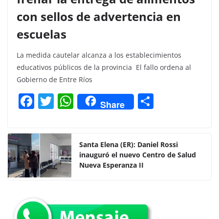
con sellos de advertencia en
escuelas
La medida cautelar alcanza a los establecimientos
educativos públicos de la provincia El fallo ordena al
Gobierno de Entre Ríos
F
T
W
C
Share
a
w
h
o
c
itt
at
m
e
er
s
p
Santa Elena (ER): Daniel Rossi
inauguró el nuevo Centro de Salud
b
A
ar
Nueva Esperanza II
o
p
tir
o
p
k