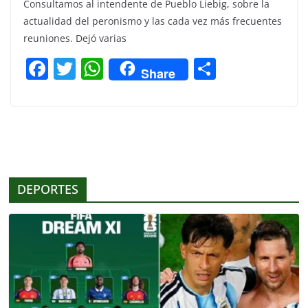
Consultamos al intendente de Pueblo Liebig, sobre la
actualidad del peronismo y las cada vez más frecuentes
reuniones. Dejó varias
F
T
W
C
Share
a
w
h
o
c
itt
at
m
e
er
s
p
b
A
ar
o
p
tir
DEPORTES
o
p
k