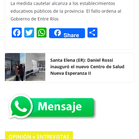
La medida cautelar alcanza a los establecimientos
educativos públicos de la provincia El fallo ordena al
Gobierno de Entre Ríos
F
T
W
C
Share
a
w
h
o
c
itt
at
m
e
er
s
p
Santa Elena (ER): Daniel Rossi
inauguró el nuevo Centro de Salud
b
A
ar
Nueva Esperanza II
o
p
tir
o
p
k
OPINIÓN y ENTREVISTAS