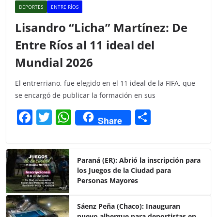
DEPORTES
ENTRE RÍOS
Lisandro “Licha” Martínez: De
Entre Ríos al 11 ideal del
Mundial 2026
El entrerriano, fue elegido en el 11 ideal de la FIFA, que
se encargó de publicar la formación en sus
F
T
W
C
Share
a
w
h
o
c
itt
at
m
e
er
s
p
Paraná (ER): Abrió la inscripción para
los Juegos de la Ciudad para
b
A
ar
Personas Mayores
o
p
tir
o
p
Sáenz Peña (Chaco): Inauguran
nuevo albergue para deportistas en