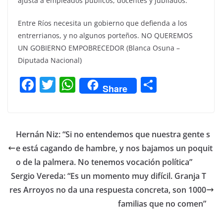
ajusta a empleados públicos, docentes y jubilados.
Entre Ríos necesita un gobierno que defienda a los
entrerrianos, y no algunos porteños. NO QUEREMOS
UN GOBIERNO EMPOBRECEDOR (Blanca Osuna –
Diputada Nacional)
F
T
W
C
Share
a
w
h
o
c
itt
at
m
e
er
s
p
Hernán Niz: “Si no entendemos que nuestra gente s
b
A
ar
e está cagando de hambre, y nos bajamos un poquit
o
p
tir
o de la palmera. No tenemos vocación política”
o
p
Sergio Vereda: “Es un momento muy difícil. Granja T
res Arroyos no da una respuesta concreta, son 1000
k
familias que no comen”