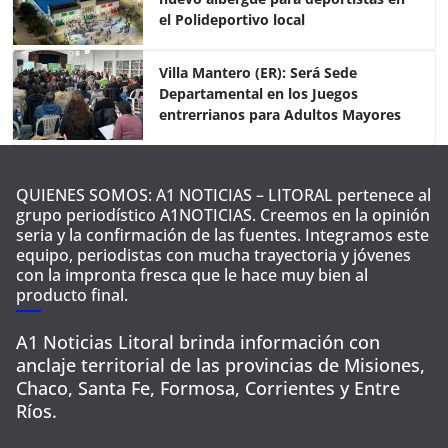
k
el Polideportivo local
Villa Mantero (ER): Será Sede
Departamental en los Juegos
entrerrianos para Adultos Mayores
QUIENES SOMOS: A1 NOTICIAS – LITORAL pertenece al
grupo periodístico A1NOTICIAS. Creemos en la opinión
seria y la confirmación de las fuentes. Integramos este
equipo, periodistas con mucha trayectoria y jóvenes
con la impronta fresca que le hace muy bien al
producto final.
A1 Noticias Litoral brinda información con
anclaje territorial de las provincias de Misiones,
Chaco, Santa Fe, Formosa, Corrientes y Entre
Ríos.