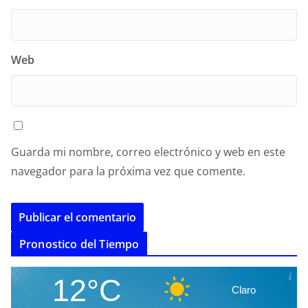
Web
Guarda mi nombre, correo electrónico y web en este
navegador para la próxima vez que comente.
A
Pronostico del Tiempo
l
t
12°C
Claro
e