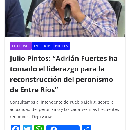
ELECCIONES
ENTRE RÍOS
POLITICA
Julio Pintos: “Adrián Fuertes ha
tomado el liderazgo para la
reconstrucción del peronismo
de Entre Ríos”
Consultamos al intendente de Pueblo Liebig, sobre la
actualidad del peronismo y las cada vez más frecuentes
reuniones. Dejó varias
F
T
W
C