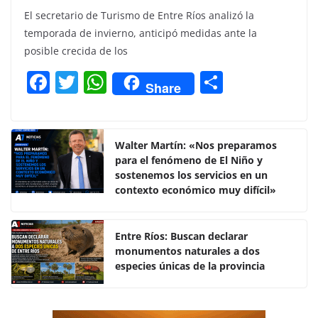
El secretario de Turismo de Entre Ríos analizó la
temporada de invierno, anticipó medidas ante la
posible crecida de los
F
T
W
C
Share
a
w
h
o
c
itt
at
m
e
er
s
p
Walter Martín: «Nos preparamos
para el fenómeno de El Niño y
b
A
ar
sostenemos los servicios en un
o
p
tir
contexto económico muy difícil»
o
p
k
Entre Ríos: Buscan declarar
monumentos naturales a dos
especies únicas de la provincia