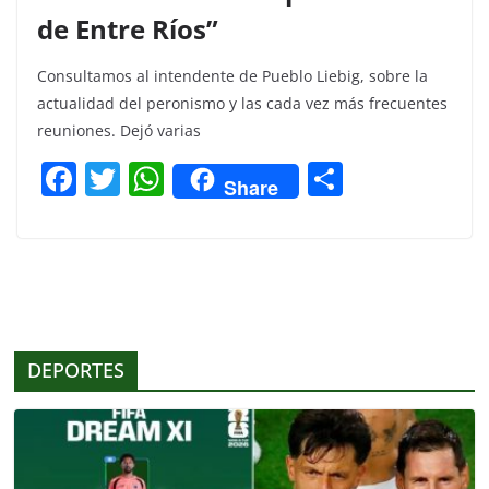
de Entre Ríos”
Consultamos al intendente de Pueblo Liebig, sobre la
actualidad del peronismo y las cada vez más frecuentes
reuniones. Dejó varias
F
T
W
C
Share
a
w
h
o
c
itt
at
m
e
er
s
p
b
A
ar
o
p
tir
DEPORTES
o
p
k