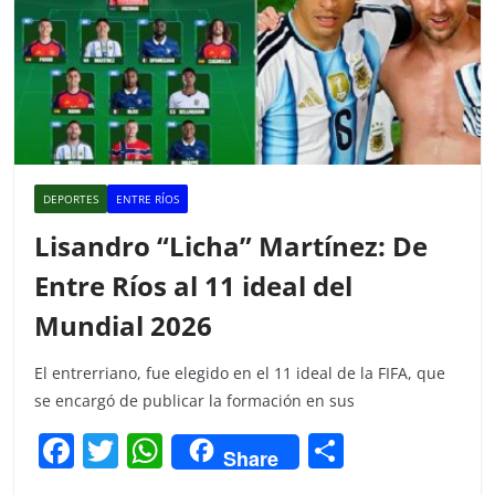
DEPORTES
ENTRE RÍOS
Lisandro “Licha” Martínez: De
Entre Ríos al 11 ideal del
Mundial 2026
El entrerriano, fue elegido en el 11 ideal de la FIFA, que
se encargó de publicar la formación en sus
F
T
W
C
Share
a
w
h
o