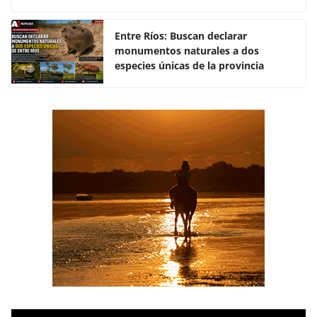
o
p
k
Entre Ríos: Buscan declarar
monumentos naturales a dos
especies únicas de la provincia