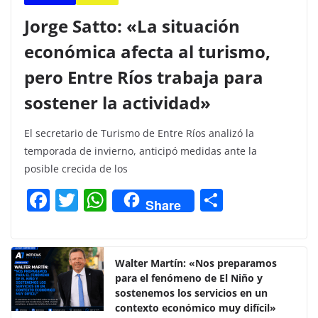
Jorge Satto: «La situación
económica afecta al turismo,
pero Entre Ríos trabaja para
sostener la actividad»
El secretario de Turismo de Entre Ríos analizó la
temporada de invierno, anticipó medidas ante la
posible crecida de los
F
T
W
C
Share
a
w
h
o
c
itt
at
m
e
er
s
p
Walter Martín: «Nos preparamos
para el fenómeno de El Niño y
b
A
ar
sostenemos los servicios en un
o
p
tir
contexto económico muy difícil»