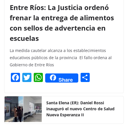
Entre Ríos: La Justicia ordenó
frenar la entrega de alimentos
con sellos de advertencia en
escuelas
La medida cautelar alcanza a los establecimientos
educativos públicos de la provincia El fallo ordena al
Gobierno de Entre Ríos
F
T
W
C
Share
a
w
h
o
c
itt
at
m
e
er
s
p
Santa Elena (ER): Daniel Rossi
inauguró el nuevo Centro de Salud
b
A
ar
Nueva Esperanza II
o
p
tir