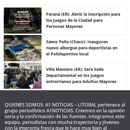
c
itt
at
m
e
er
s
p
Paraná (ER): Abrió la inscripción para
los Juegos de la Ciudad para
b
A
ar
Personas Mayores
o
p
tir
o
p
Sáenz Peña (Chaco): Inauguran
nuevo albergue para deportistas en
k
el Polideportivo local
Villa Mantero (ER): Será Sede
Departamental en los Juegos
entrerrianos para Adultos Mayores
QUIENES SOMOS: A1 NOTICIAS – LITORAL pertenece al
grupo periodístico A1NOTICIAS. Creemos en la opinión
seria y la confirmación de las fuentes. Integramos este
equipo, periodistas con mucha trayectoria y jóvenes
con la impronta fresca que le hace muy bien al