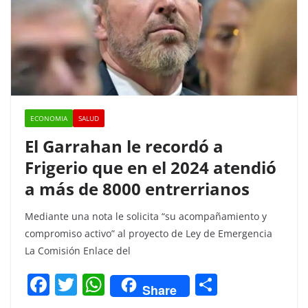
ECONOMIA
SALUD
El Garrahan le recordó a
Frigerio que en el 2024 atendió
a más de 8000 entrerrianos
Mediante una nota le solicita “su acompañamiento y
compromiso activo” al proyecto de Ley de Emergencia
La Comisión Enlace del
F
T
W
C
Share
a
w
h
o