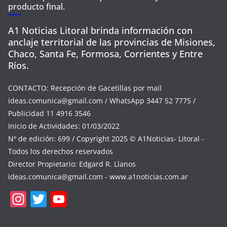
producto final.
A1 Noticias Litoral brinda información con
anclaje territorial de las provincias de Misiones,
Chaco, Santa Fe, Formosa, Corrientes y Entre
Ríos.
CONTACTO: Recepción de Gacetillas por mail
ideas.comunica@gmail.com
/ WhatsApp 3447 52 7775 /
Publicidad 11 4916 3546
Inicio de Actividades: 01/03/2022
Nº de edición: 699 / Copyright 2025 © A1Noticias- Litoral -
Todos los derechos reservados
Director Propietario: Edgard R. Llanos
ideas.comunica@gmail.com
- www.a1noticias.com.ar
In
T
Y
st
w
o