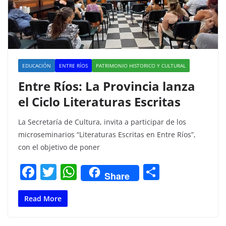
EDUCACIÓN
ENTRE RÍOS
PATRIMONIO HISTORICO Y CULTURAL
Entre Ríos: La Provincia lanza
el Ciclo Literaturas Escritas
La Secretaría de Cultura, invita a participar de los
microseminarios “Literaturas Escritas en Entre Ríos”,
con el objetivo de poner
F
T
W
C
Share
a
w
h
o
c
itt
at
m
Read More
e
er
s
p