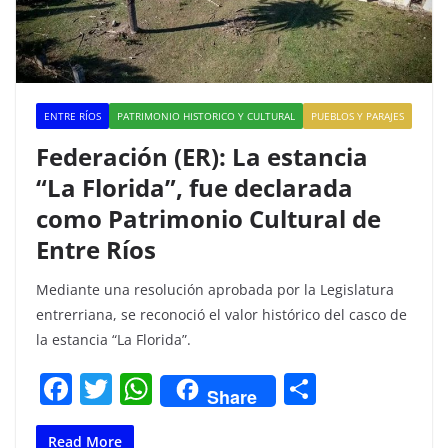
ENTRE RÍOS
PATRIMONIO HISTORICO Y CULTURAL
PUEBLOS Y PARAJES
Federación (ER): La estancia
“La Florida”, fue declarada
como Patrimonio Cultural de
Entre Ríos
Mediante una resolución aprobada por la Legislatura
entrerriana, se reconoció el valor histórico del casco de
la estancia “La Florida”.
F
T
W
C
Share
a
w
h
o
Read More