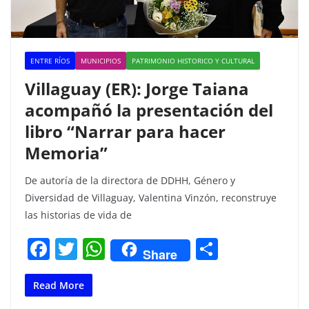
ENTRE RÍOS
MUNICIPIOS
PATRIMONIO HISTORICO Y CULTURAL
Villaguay (ER): Jorge Taiana
acompañó la presentación del
libro “Narrar para hacer
Memoria”
De autoría de la directora de DDHH, Género y
Diversidad de Villaguay, Valentina Vinzón, reconstruye
las historias de vida de
F
T
W
C
Share
a
w
h
o
c
itt
at
m
Read More