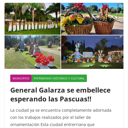
b
A
ar
o
p
tir
o
p
k
MUNICIPIOS
PATRIMONIO HISTORICO Y CULTURAL
General Galarza se embellece
esperando las Pascuas!!
La ciudad ya se encuentra completamente adornada
con los trabajos realizados por el taller de
ornamentación Esta ciudad entrerriana que