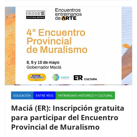
e
er
s
p
b
A
ar
o
p
tir
o
p
k
EDUCACIÓN
ENTRE RÍOS
PATRIMONIO HISTORICO Y CULTURAL
Maciá (ER): Inscripción gratuita
para participar del Encuentro
Provincial de Muralismo