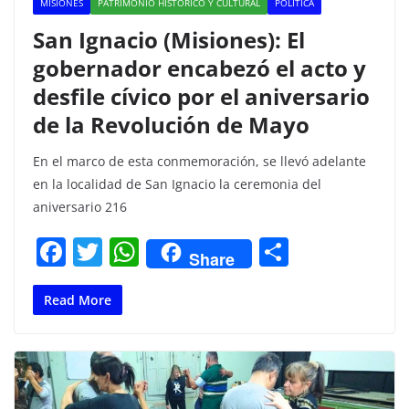
MISIONES
PATRIMONIO HISTORICO Y CULTURAL
POLITICA
San Ignacio (Misiones): El
gobernador encabezó el acto y
desfile cívico por el aniversario
de la Revolución de Mayo
En el marco de esta conmemoración, se llevó adelante
en la localidad de San Ignacio la ceremonia del
aniversario 216
F
T
W
C
Share
a
w
h
o
c
itt
at
m
Read More
e
er
s
p
b
A
ar
o
p
tir