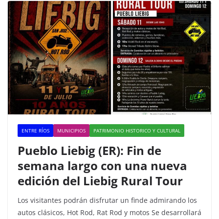
b
A
ar
o
p
tir
o
p
k
ENTRE RÍOS
MUNICIPIOS
PATRIMONIO HISTORICO Y CULTURAL
Pueblo Liebig (ER): Fin de
semana largo con una nueva
edición del Liebig Rural Tour
Los visitantes podrán disfrutar un finde admirando los
autos clásicos, Hot Rod, Rat Rod y motos Se desarrollará