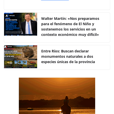
a
w
h
o
c
itt
at
m
e
er
s
p
Walter Martín: «Nos preparamos
para el fenómeno de El Niño y
b
A
ar
sostenemos los servicios en un
o
p
tir
contexto económico muy difícil»
o
p
k
Entre Ríos: Buscan declarar
monumentos naturales a dos
especies únicas de la provincia