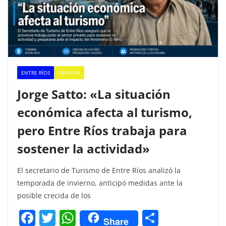
ENTRE RÍOS
OPINION
Jorge Satto: «La situación
económica afecta al turismo,
pero Entre Ríos trabaja para
sostener la actividad»
El secretario de Turismo de Entre Ríos analizó la
temporada de invierno, anticipó medidas ante la
posible crecida de los
F
T
W
C
Share