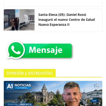
a
w
h
o
c
itt
at
m
e
er
s
p
Santa Elena (ER): Daniel Rossi
inauguró el nuevo Centro de Salud
b
A
ar
Nueva Esperanza II
o
p
tir
o
p
k
OPINIÓN y ENTREVISTAS