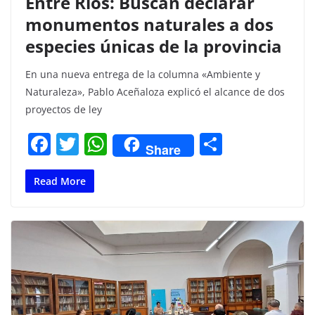
Entre Ríos: Buscan declarar
monumentos naturales a dos
especies únicas de la provincia
En una nueva entrega de la columna «Ambiente y
Naturaleza», Pablo Aceñaloza explicó el alcance de dos
proyectos de ley
F
T
W
C
Share
a
w
h
o
c
itt
at
m
Read More
e
er
s
p
b
A
ar
o
p
tir
o
p
k