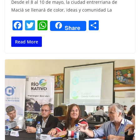
Desde el 8 al 10 de mayo, la ciudad entrerriana de
Maciá se llenará de color, ideas y comunidad La
F
T
W
C
Share
a
w
h
o
c
itt
at
m
Read More
e
er
s
p
b
A
ar
o
p
tir
o
p
k