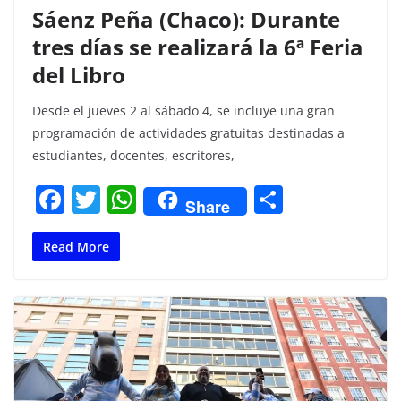
Sáenz Peña (Chaco): Durante
tres días se realizará la 6ª Feria
del Libro
Desde el jueves 2 al sábado 4, se incluye una gran
programación de actividades gratuitas destinadas a
estudiantes, docentes, escritores,
F
T
W
C
Share
a
w
h
o
c
itt
at
m
Read More
e
er
s
p
b
A
ar
o
p
tir
o
p
k