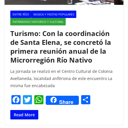
ENTRE RÍOS
MUSICA Y FIESTAS POPULARES
PATRIMONIO HISTORICO Y CULTURAL
Turismo: Con la coordinación
de Santa Elena, se concretó la
primera reunión anual de la
Microrregión Río Nativo
La jornada se realizó en el Centro Cultural de Colonia
Avellaneda, localidad anfitriona de este encuentro La
misma fue encabezada
F
T
W
C
Share
a
w
h
o
c
itt
at
m
Read More
e
er
s
p