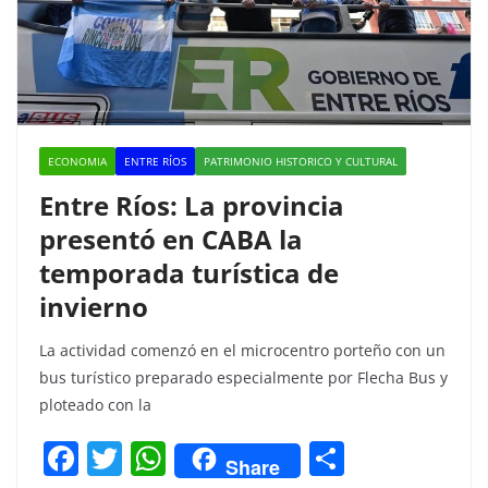
ECONOMIA
ENTRE RÍOS
PATRIMONIO HISTORICO Y CULTURAL
Entre Ríos: La provincia
presentó en CABA la
temporada turística de
invierno
La actividad comenzó en el microcentro porteño con un
bus turístico preparado especialmente por Flecha Bus y
ploteado con la
F
T
W
C
Share