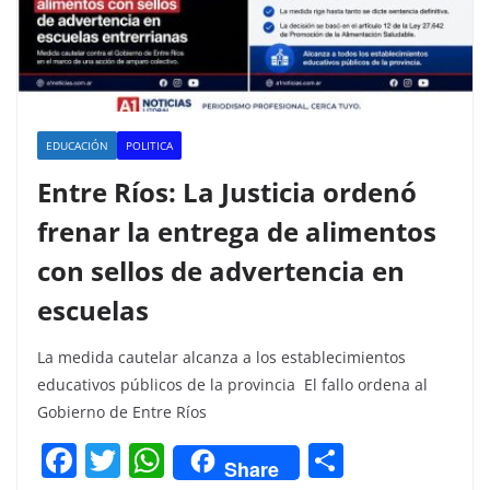
EDUCACIÓN
POLITICA
Entre Ríos: La Justicia ordenó
frenar la entrega de alimentos
con sellos de advertencia en
escuelas
La medida cautelar alcanza a los establecimientos
educativos públicos de la provincia El fallo ordena al
Gobierno de Entre Ríos
F
T
W
C
Share