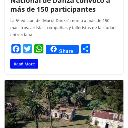
Nacional de Danza convocó a
más de 150 participantes
La 5ª edición de “Maciá Danza” reunió a más de 150
maestros, artistas, compañías y talleristas de la ciudad
entrerriana
F
T
W
C
Share
a
w
h
o
c
itt
at
m
Read More
e
er
s
p
b
A
ar
o
p
tir
o
p
k