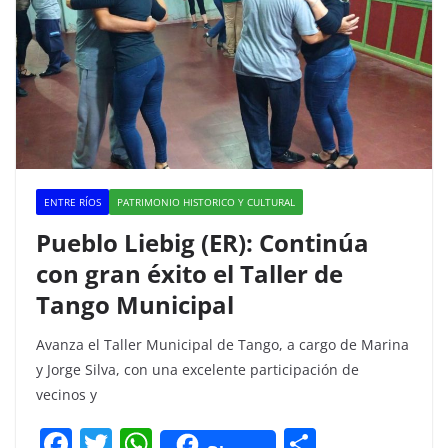
o
p
k
ENTRE RÍOS
PATRIMONIO HISTORICO Y CULTURAL
Pueblo Liebig (ER): Continúa
con gran éxito el Taller de
Tango Municipal
Avanza el Taller Municipal de Tango, a cargo de Marina
y Jorge Silva, con una excelente participación de
vecinos y
F
T
W
C