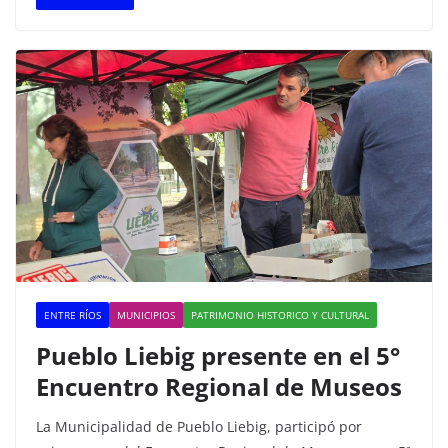
c
itt
at
m
e
er
s
p
b
A
ar
o
p
tir
o
p
k
ENTRE RÍOS
MUNICIPIOS
PATRIMONIO HISTORICO Y CULTURAL
Pueblo Liebig presente en el 5°
Encuentro Regional de Museos
La Municipalidad de Pueblo Liebig, participó por