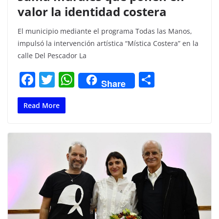
valor la identidad costera
El municipio mediante el programa Todas las Manos,
impulsó la intervención artística “Mística Costera” en la
calle Del Pescador La
F
T
W
C
Share
a
w
h
o
c
itt
at
m
Read More
e
er
s
p
b
A
ar
o
p
tir
o
p
k