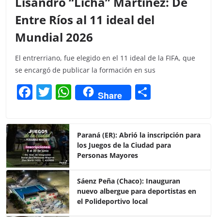
Lisandro “Licha” Martínez: De
Entre Ríos al 11 ideal del
Mundial 2026
El entrerriano, fue elegido en el 11 ideal de la FIFA, que
se encargó de publicar la formación en sus
F
T
W
C
Share
a
w
h
o
c
itt
at
m
e
er
s
p
Paraná (ER): Abrió la inscripción para
los Juegos de la Ciudad para
b
A
ar
Personas Mayores
o
p
tir
o
p
Sáenz Peña (Chaco): Inauguran
nuevo albergue para deportistas en
k
el Polideportivo local