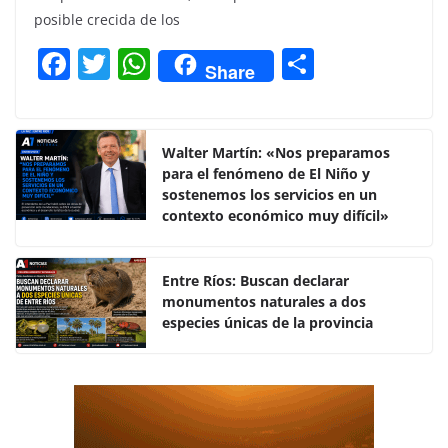
posible crecida de los
F
T
W
C
Share
a
w
h
o
c
itt
at
m
e
er
s
p
Walter Martín: «Nos preparamos
para el fenómeno de El Niño y
b
A
ar
sostenemos los servicios en un
o
p
tir
contexto económico muy difícil»
o
p
k
Entre Ríos: Buscan declarar
monumentos naturales a dos
especies únicas de la provincia