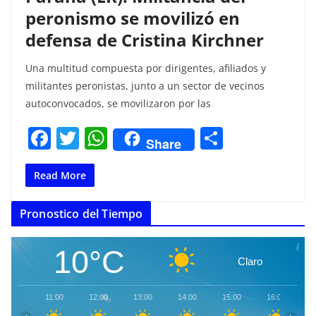
peronismo se movilizó en
defensa de Cristina Kirchner
Una multitud compuesta por dirigentes, afiliados y
militantes peronistas, junto a un sector de vecinos
autoconvocados, se movilizaron por las
F
T
W
C
Share
a
w
h
o
c
itt
at
m
Read More
e
er
s
p
Pronostico del Tiempo
b
A
ar
o
p
tir
10°C
Claro
o
p
k
11:00
12:00
13:00
14:00
15:00
16:00
1