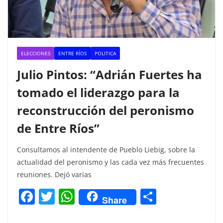
ELECCIONES
ENTRE RÍOS
POLITICA
Julio Pintos: “Adrián Fuertes ha
tomado el liderazgo para la
reconstrucción del peronismo
de Entre Ríos”
Consultamos al intendente de Pueblo Liebig, sobre la
actualidad del peronismo y las cada vez más frecuentes
reuniones. Dejó varias
F
T
W
C
Share
a
w
h
o