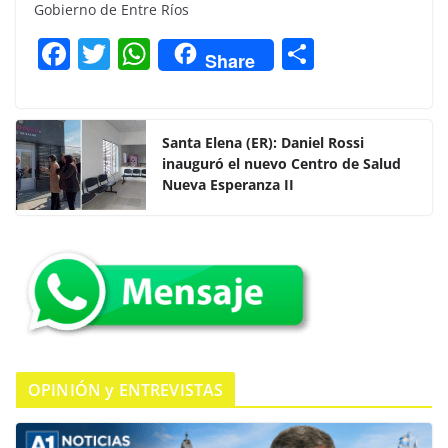
Gobierno de Entre Ríos
F
T
W
C
Share
a
w
h
o
c
itt
at
m
e
er
s
p
Santa Elena (ER): Daniel Rossi
inauguró el nuevo Centro de Salud
b
A
ar
Nueva Esperanza II
o
p
tir
o
p
k
OPINIÓN y ENTREVISTAS