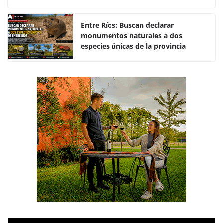
o
p
k
Entre Ríos: Buscan declarar
monumentos naturales a dos
especies únicas de la provincia