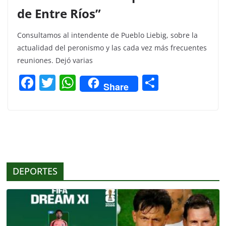
de Entre Ríos”
Consultamos al intendente de Pueblo Liebig, sobre la
actualidad del peronismo y las cada vez más frecuentes
reuniones. Dejó varias
F
T
W
C
Share
a
w
h
o
c
itt
at
m
e
er
s
p
b
A
ar
o
p
tir
DEPORTES
o
p
k