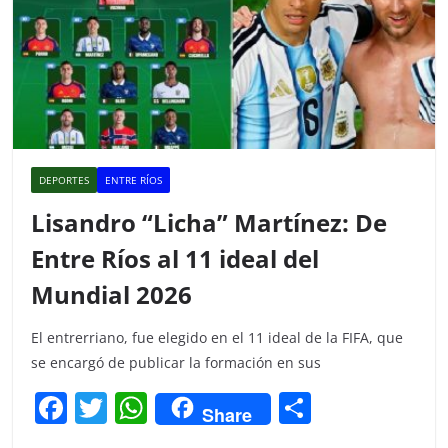
DEPORTES
ENTRE RÍOS
Lisandro “Licha” Martínez: De
Entre Ríos al 11 ideal del
Mundial 2026
El entrerriano, fue elegido en el 11 ideal de la FIFA, que
se encargó de publicar la formación en sus
F
T
W
C
Share
a
w
h
o