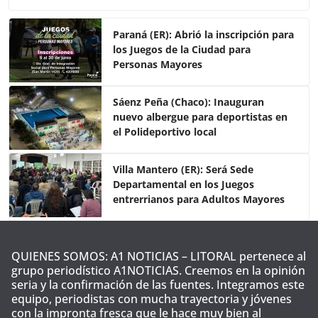
c
itt
at
m
e
er
s
p
Paraná (ER): Abrió la inscripción para
los Juegos de la Ciudad para
b
A
ar
Personas Mayores
o
p
tir
o
p
Sáenz Peña (Chaco): Inauguran
nuevo albergue para deportistas en
k
el Polideportivo local
Villa Mantero (ER): Será Sede
Departamental en los Juegos
entrerrianos para Adultos Mayores
QUIENES SOMOS: A1 NOTICIAS – LITORAL pertenece al
grupo periodístico A1NOTICIAS. Creemos en la opinión
seria y la confirmación de las fuentes. Integramos este
equipo, periodistas con mucha trayectoria y jóvenes
con la impronta fresca que le hace muy bien al