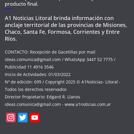
producto final.
A1 Noticias Litoral brinda información con
anclaje territorial de las provincias de Misiones,
Chaco, Santa Fe, Formosa, Corrientes y Entre
Ríos.
CONTACTO: Recepción de Gacetillas por mail
ideas.comunica@gmail.com
/ WhatsApp 3447 52 7775 /
Publicidad 11 4916 3546
Inicio de Actividades: 01/03/2022
Nº de edición: 699 / Copyright 2025 © A1Noticias- Litoral -
Todos los derechos reservados
Director Propietario: Edgard R. Llanos
ideas.comunica@gmail.com
- www.a1noticias.com.ar
In
T
Y
st
w
o