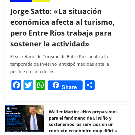
Jorge Satto: «La situación
económica afecta al turismo,
pero Entre Ríos trabaja para
sostener la actividad»
El secretario de Turismo de Entre Ríos analizó la
temporada de invierno, anticipó medidas ante la
posible crecida de los
F
T
W
C
Share
a
w
h
o
c
itt
at
m
e
er
s
p
Walter Martín: «Nos preparamos
para el fenómeno de El Niño y
b
A
ar
sostenemos los servicios en un
o
p
tir
contexto económico muy difícil»