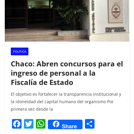
POLITICA
Chaco: Abren concursos para el
ingreso de personal a la
Fiscalía de Estado
El objetivo es fortalecer la transparencia institucional y
la idoneidad del capital humano del organismo Por
primera vez desde la
F
T
W
C
Share
a
w
h
o