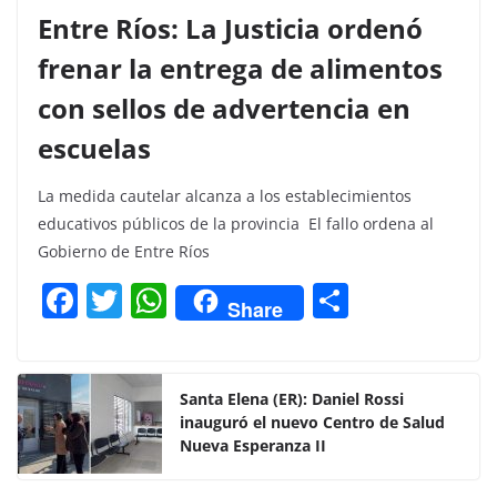
Entre Ríos: La Justicia ordenó
frenar la entrega de alimentos
con sellos de advertencia en
escuelas
La medida cautelar alcanza a los establecimientos
educativos públicos de la provincia El fallo ordena al
Gobierno de Entre Ríos
F
T
W
C
Share
a
w
h
o
c
itt
at
m
e
er
s
p
Santa Elena (ER): Daniel Rossi
inauguró el nuevo Centro de Salud
b
A
ar
Nueva Esperanza II
o
p
tir