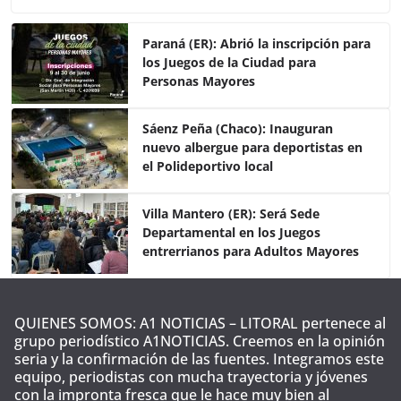
c
itt
at
m
e
er
s
p
Paraná (ER): Abrió la inscripción para
los Juegos de la Ciudad para
b
A
ar
Personas Mayores
o
p
tir
o
p
Sáenz Peña (Chaco): Inauguran
nuevo albergue para deportistas en
k
el Polideportivo local
Villa Mantero (ER): Será Sede
Departamental en los Juegos
entrerrianos para Adultos Mayores
QUIENES SOMOS: A1 NOTICIAS – LITORAL pertenece al
grupo periodístico A1NOTICIAS. Creemos en la opinión
seria y la confirmación de las fuentes. Integramos este
equipo, periodistas con mucha trayectoria y jóvenes
con la impronta fresca que le hace muy bien al