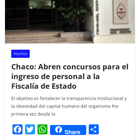
POLITICA
Chaco: Abren concursos para el
ingreso de personal a la
Fiscalía de Estado
El objetivo es fortalecer la transparencia institucional y
la idoneidad del capital humano del organismo Por
primera vez desde la
F
T
W
C
Share
a
w
h
o