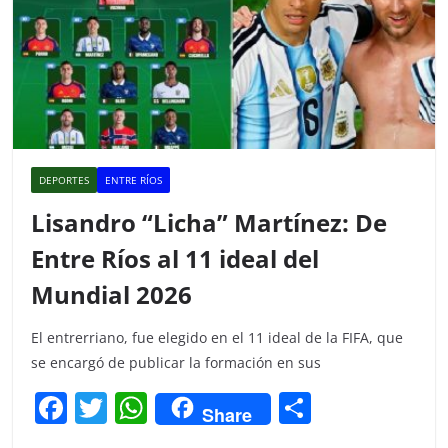
DEPORTES
ENTRE RÍOS
Lisandro “Licha” Martínez: De
Entre Ríos al 11 ideal del
Mundial 2026
El entrerriano, fue elegido en el 11 ideal de la FIFA, que
se encargó de publicar la formación en sus
F
T
W
C
Share
a
w
h
o