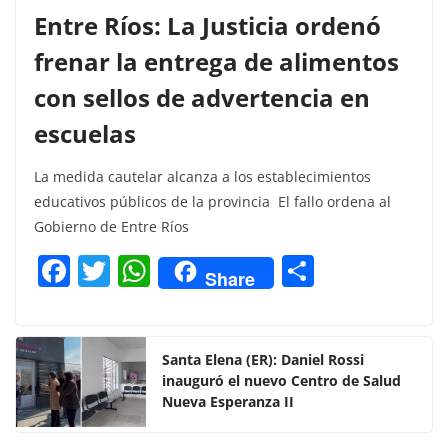
Entre Ríos: La Justicia ordenó
frenar la entrega de alimentos
con sellos de advertencia en
escuelas
La medida cautelar alcanza a los establecimientos
educativos públicos de la provincia El fallo ordena al
Gobierno de Entre Ríos
F
T
W
C
Share
a
w
h
o
c
itt
at
m
e
er
s
p
Santa Elena (ER): Daniel Rossi
inauguró el nuevo Centro de Salud
b
A
ar
Nueva Esperanza II
o
p
tir