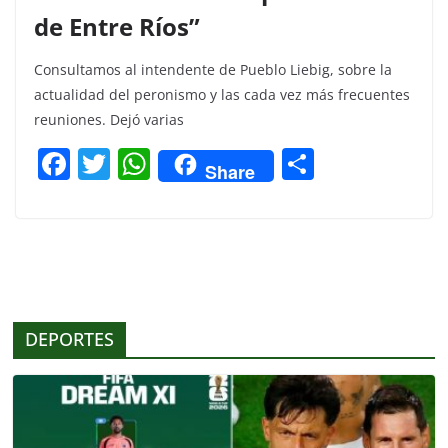
de Entre Ríos”
Consultamos al intendente de Pueblo Liebig, sobre la
actualidad del peronismo y las cada vez más frecuentes
reuniones. Dejó varias
F
T
W
C
Share
a
w
h
o
c
itt
at
m
e
er
s
p
b
A
ar
o
p
tir
DEPORTES
o
p
k