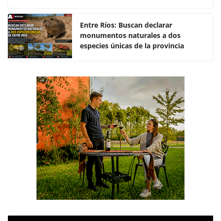
o
p
k
Entre Ríos: Buscan declarar
monumentos naturales a dos
especies únicas de la provincia