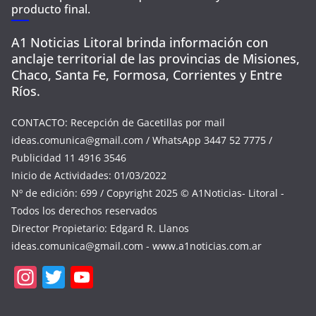
producto final.
A1 Noticias Litoral brinda información con
anclaje territorial de las provincias de Misiones,
Chaco, Santa Fe, Formosa, Corrientes y Entre
Ríos.
CONTACTO: Recepción de Gacetillas por mail
ideas.comunica@gmail.com
/ WhatsApp 3447 52 7775 /
Publicidad 11 4916 3546
Inicio de Actividades: 01/03/2022
Nº de edición: 699 / Copyright 2025 © A1Noticias- Litoral -
Todos los derechos reservados
Director Propietario: Edgard R. Llanos
ideas.comunica@gmail.com
- www.a1noticias.com.ar
In
T
Y
st
w
o