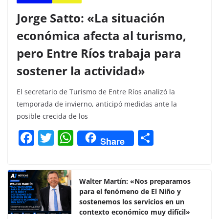
Jorge Satto: «La situación
económica afecta al turismo,
pero Entre Ríos trabaja para
sostener la actividad»
El secretario de Turismo de Entre Ríos analizó la
temporada de invierno, anticipó medidas ante la
posible crecida de los
F
T
W
C
Share
a
w
h
o
c
itt
at
m
e
er
s
p
Walter Martín: «Nos preparamos
para el fenómeno de El Niño y
b
A
ar
sostenemos los servicios en un
o
p
tir
contexto económico muy difícil»