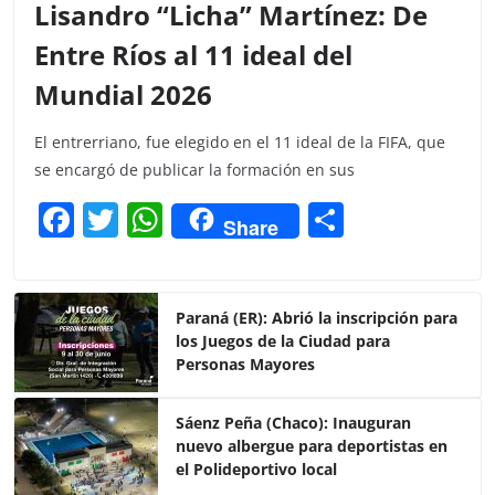
Lisandro “Licha” Martínez: De
Entre Ríos al 11 ideal del
Mundial 2026
El entrerriano, fue elegido en el 11 ideal de la FIFA, que
se encargó de publicar la formación en sus
F
T
W
C
Share
a
w
h
o
c
itt
at
m
e
er
s
p
Paraná (ER): Abrió la inscripción para
los Juegos de la Ciudad para
b
A
ar
Personas Mayores
o
p
tir
o
p
Sáenz Peña (Chaco): Inauguran
nuevo albergue para deportistas en
k
el Polideportivo local