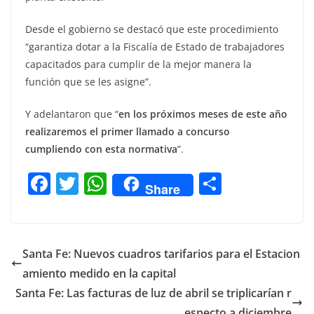
Desde el gobierno se destacó que este procedimiento
“garantiza dotar a la Fiscalía de Estado de trabajadores
capacitados para cumplir de la mejor manera la
función que se les asigne”.
Y adelantaron que “
en los próximos meses de este año
realizaremos el primer llamado a concurso
cumpliendo con esta normativa
”.
F
T
W
C
Share
a
w
h
o
c
itt
at
m
e
er
s
p
Santa Fe: Nuevos cuadros tarifarios para el Estacion
b
A
ar
amiento medido en la capital
o
p
tir
Santa Fe: Las facturas de luz de abril se triplicarían r
especto a diciembre