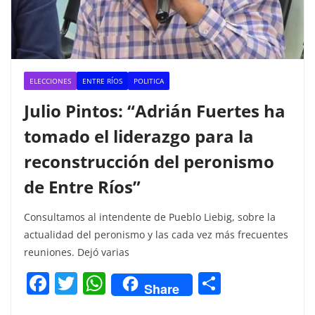
ELECCIONES
ENTRE RÍOS
POLITICA
Julio Pintos: “Adrián Fuertes ha
tomado el liderazgo para la
reconstrucción del peronismo
de Entre Ríos”
Consultamos al intendente de Pueblo Liebig, sobre la
actualidad del peronismo y las cada vez más frecuentes
reuniones. Dejó varias
F
T
W
C
Share
a
w
h
o