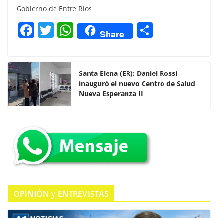
Gobierno de Entre Ríos
F
T
W
C
Share
a
w
h
o
c
itt
at
m
e
er
s
p
Santa Elena (ER): Daniel Rossi
inauguró el nuevo Centro de Salud
b
A
ar
Nueva Esperanza II
o
p
tir
o
p
k
OPINIÓN y ENTREVISTAS