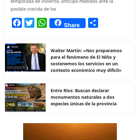
temporada de invierno, anticipó medidas ante la
posible crecida de los
F
T
W
C
Share
a
w
h
o
c
itt
at
m
e
er
s
p
Walter Martín: «Nos preparamos
para el fenómeno de El Niño y
b
A
ar
sostenemos los servicios en un
o
p
tir
contexto económico muy difícil»
o
p
k
Entre Ríos: Buscan declarar
monumentos naturales a dos
especies únicas de la provincia