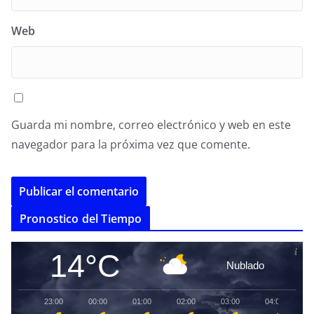
Web
Guarda mi nombre, correo electrónico y web en este
navegador para la próxima vez que comente.
A
Pronostico del Tiempo
l
t
14°C
Nublado
e
r
23:00
00:00
01:00
02:00
03:00
04:00
0
n