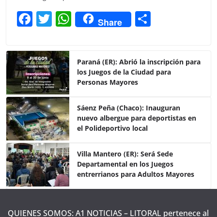
F
T
W
C
Share
a
w
h
o
c
itt
at
m
e
er
s
p
Paraná (ER): Abrió la inscripción para
los Juegos de la Ciudad para
b
A
ar
Personas Mayores
o
p
tir
o
p
Sáenz Peña (Chaco): Inauguran
nuevo albergue para deportistas en
k
el Polideportivo local
Villa Mantero (ER): Será Sede
Departamental en los Juegos
entrerrianos para Adultos Mayores
QUIENES SOMOS: A1 NOTICIAS – LITORAL pertenece al