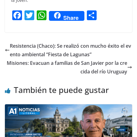
la joven.
F
T
W
C
Share
a
w
h
o
c
itt
at
m
e
er
s
p
Resistencia (Chaco): Se realizó con mucho éxito el ev
b
A
ar
ento ambiental “Fiesta de Lagunas”
o
p
tir
Misiones: Evacuan a familias de San Javier por la cre
o
p
cida del río Uruguay
k
También te puede gustar