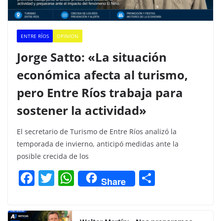
ENTRE RÍOS
OPINION
Jorge Satto: «La situación
económica afecta al turismo,
pero Entre Ríos trabaja para
sostener la actividad»
El secretario de Turismo de Entre Ríos analizó la
temporada de invierno, anticipó medidas ante la
posible crecida de los
F
T
W
C
Share
a
w
h
o
c
itt
at
m