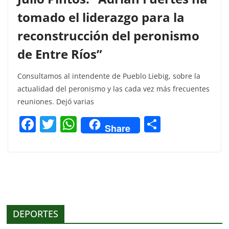
tomado el liderazgo para la
reconstrucción del peronismo
de Entre Ríos”
Consultamos al intendente de Pueblo Liebig, sobre la
actualidad del peronismo y las cada vez más frecuentes
reuniones. Dejó varias
F
T
W
C
Share
a
w
h
o
c
itt
at
m
e
er
s
p
b
A
ar
o
p
tir
DEPORTES
o
p