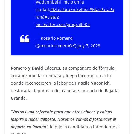
@adanhbahl
inició en la
ciudad.
#MásParaEntreRíos
#MásParaPa
raná
#Lista2
pic.twitter.com/gmqraIloKe
— Rosario Romero
(@rosarioromeroOK)
July 7, 2023
Romero y David Cáceres
, su compañero de fórmula,
encabezaron la caminata y luego hicieron un acto
donde reconocieron la labor de
Priscila Vuconich
,
destacada deportista del canotaje, oriunda de
Bajada
Grande
.
“
Vos sos una referente para que otros chicos y chicas
inspire a hacer deporte. Nosotros vamos a fortalecer el
deporte en Paraná
”
, le dijo la candidata a intendente a