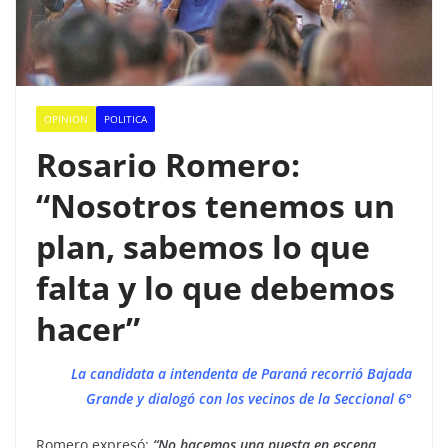
OPINION
POLITICA
Rosario Romero:
“Nosotros tenemos un
plan, sabemos lo que
falta y lo que debemos
hacer”
La candidata a intendenta de Paraná recorrió Bajada
Grande y dialogó con los vecinos de la Seccional 6°
Romero expresó:
“No hacemos una puesta en escena,