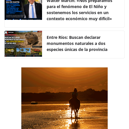
e
er
s
p
Walter Martín: «Nos preparamos
para el fenómeno de El Niño y
b
A
ar
sostenemos los servicios en un
o
p
tir
contexto económico muy difícil»
o
p
k
Entre Ríos: Buscan declarar
monumentos naturales a dos
especies únicas de la provincia