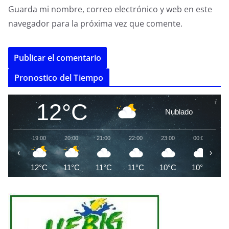
Guarda mi nombre, correo electrónico y web en este
navegador para la próxima vez que comente.
A
Pronostico del Tiempo
l
t
12°C
Nublado
e
r
19:00
20:00
21:00
22:00
23:00
00:00
0
n
‹
›
a
12°C
11°C
11°C
11°C
10°C
10°C
1
t
i
v
e