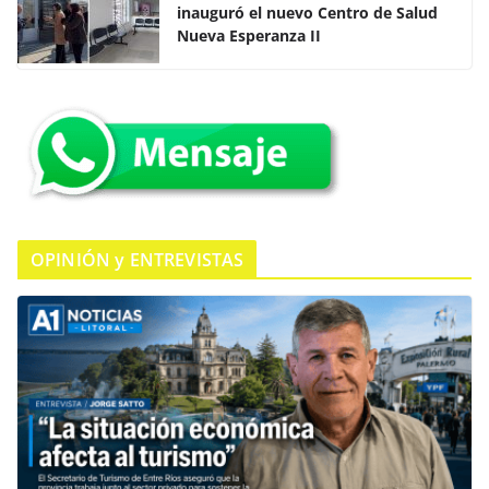
inauguró el nuevo Centro de Salud
b
A
ar
Nueva Esperanza II
o
p
tir
o
p
k
OPINIÓN y ENTREVISTAS