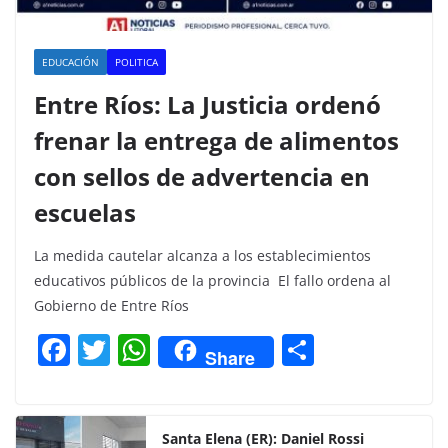
EDUCACIÓN
POLITICA
Entre Ríos: La Justicia ordenó
frenar la entrega de alimentos
con sellos de advertencia en
escuelas
La medida cautelar alcanza a los establecimientos
educativos públicos de la provincia El fallo ordena al
Gobierno de Entre Ríos
F
T
W
C
Share
a
w
h
o
c
itt
at
m
e
er
s
p
Santa Elena (ER): Daniel Rossi