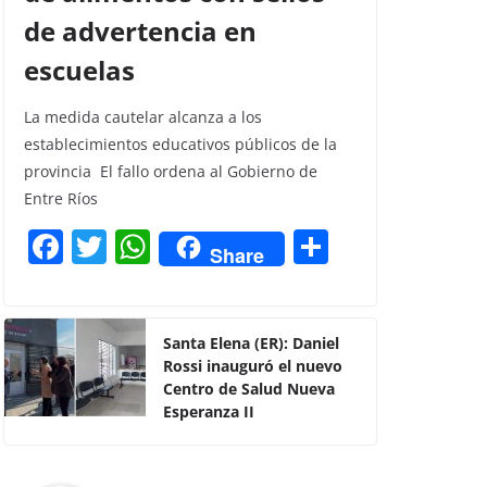
de advertencia en
escuelas
La medida cautelar alcanza a los
establecimientos educativos públicos de la
provincia El fallo ordena al Gobierno de
Entre Ríos
F
T
W
C
Share
a
w
h
o
c
itt
at
m
e
er
s
p
Santa Elena (ER): Daniel
Rossi inauguró el nuevo
b
A
ar
Centro de Salud Nueva
o
p
tir
Esperanza II
o
p