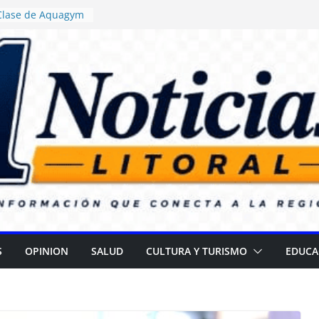
 Clase de Aquagym
uelazo Termal”
ticia ordenó
 de alimentos con
ncia en escuelas
 Daniel Rossi
o Centro de Salud
II
 campaña para
 cataratas
): Gran
l Día de las
S
OPINION
SALUD
CULTURA Y TURISMO
EDUCA