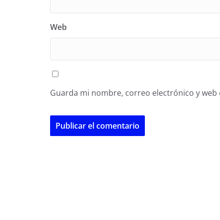
Web
Guarda mi nombre, correo electrónico y web 
A
l
t
e
r
n