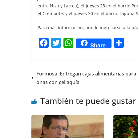
entre Niza y Larrea); el
jueves 23
en el barrio Pu
el Cremonte; y el jueves 30 en el barrio Laguna So
Para más información, puede ingresarse a la p
F
T
W
C
Share
a
w
h
o
c
itt
at
m
e
er
s
p
Formosa: Entregan cajas alimentarias para
b
A
ar
onas con celiaquía
o
p
tir
También te puede gustar
o
p
k