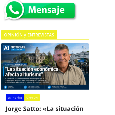
k
OPINIÓN y ENTREVISTAS
ENTRE RÍOS
OPINION
Jorge Satto: «La situación