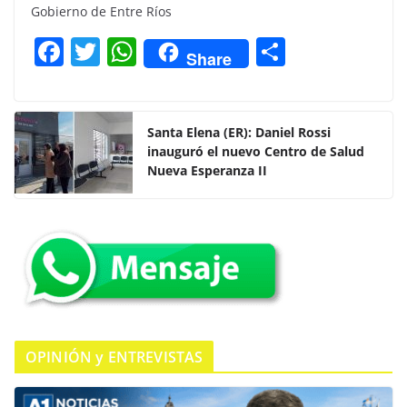
Gobierno de Entre Ríos
F
T
W
C
Share
a
w
h
o
c
itt
at
m
e
er
s
p
Santa Elena (ER): Daniel Rossi
inauguró el nuevo Centro de Salud
b
A
ar
Nueva Esperanza II
o
p
tir
o
p
k
OPINIÓN y ENTREVISTAS