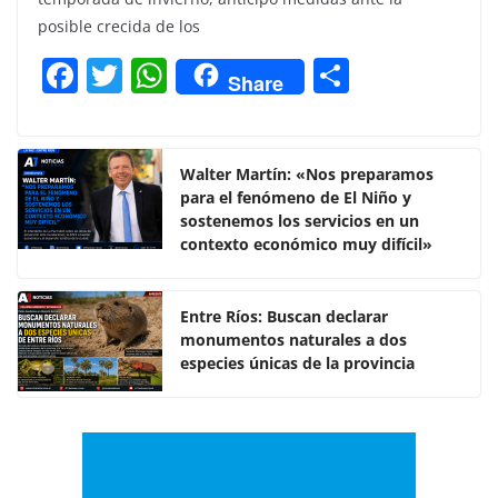
posible crecida de los
F
T
W
C
Share
a
w
h
o
c
itt
at
m
e
er
s
p
Walter Martín: «Nos preparamos
para el fenómeno de El Niño y
b
A
ar
sostenemos los servicios en un
o
p
tir
contexto económico muy difícil»
o
p
k
Entre Ríos: Buscan declarar
monumentos naturales a dos
especies únicas de la provincia