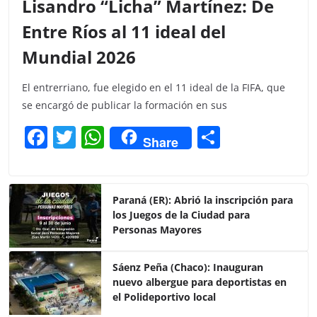
Lisandro “Licha” Martínez: De
Entre Ríos al 11 ideal del
Mundial 2026
El entrerriano, fue elegido en el 11 ideal de la FIFA, que
se encargó de publicar la formación en sus
F
T
W
C
Share
a
w
h
o
c
itt
at
m
e
er
s
p
Paraná (ER): Abrió la inscripción para
los Juegos de la Ciudad para
b
A
ar
Personas Mayores
o
p
tir
o
p
Sáenz Peña (Chaco): Inauguran
nuevo albergue para deportistas en
k
el Polideportivo local