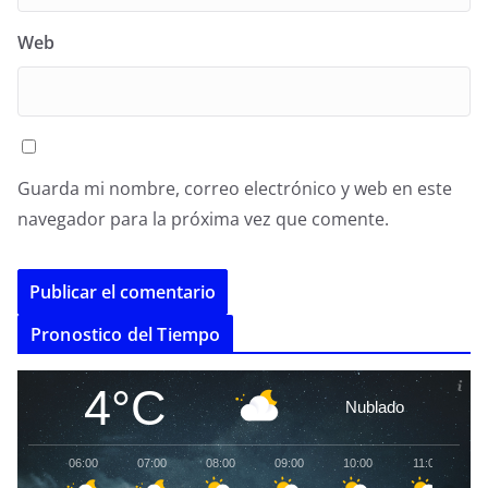
Web
Guarda mi nombre, correo electrónico y web en este
navegador para la próxima vez que comente.
A
Pronostico del Tiempo
l
t
4°C
Nublado
e
r
06:00
07:00
08:00
09:00
10:00
11:00
1
n