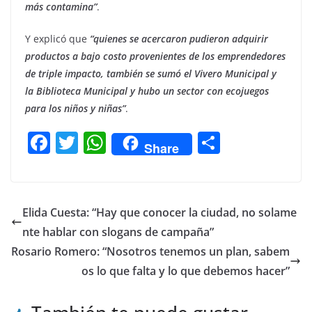
más contamina”
.
Y explicó que
“quienes se acercaron pudieron adquirir
productos a bajo costo provenientes de los emprendedores
de triple impacto, también se sumó el Vivero Municipal y
la Biblioteca Municipal y hubo un sector con ecojuegos
para los niños y niñas”
.
F
T
W
C
Share
a
w
h
o
c
itt
at
m
e
er
s
p
Elida Cuesta: “Hay que conocer la ciudad, no solame
b
A
ar
nte hablar con slogans de campaña”
o
p
tir
Rosario Romero: “Nosotros tenemos un plan, sabem
o
p
os lo que falta y lo que debemos hacer”
k