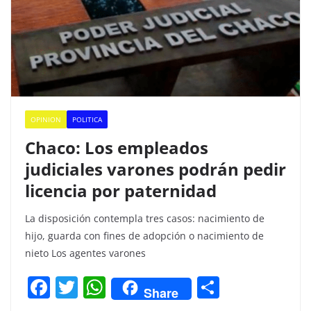
OPINION
POLITICA
Chaco: Los empleados
judiciales varones podrán pedir
licencia por paternidad
La disposición contempla tres casos: nacimiento de
hijo, guarda con fines de adopción o nacimiento de
nieto Los agentes varones
F
T
W
C
Share
a
w
h
o