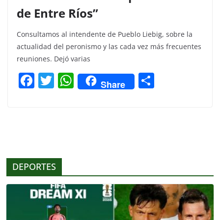
de Entre Ríos”
Consultamos al intendente de Pueblo Liebig, sobre la
actualidad del peronismo y las cada vez más frecuentes
reuniones. Dejó varias
F
T
W
C
Share
a
w
h
o
c
itt
at
m
e
er
s
p
b
A
ar
o
p
tir
DEPORTES
o
p
k