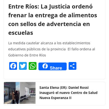
Entre Ríos: La Justicia ordenó
frenar la entrega de alimentos
con sellos de advertencia en
escuelas
La medida cautelar alcanza a los establecimientos
educativos públicos de la provincia El fallo ordena al
Gobierno de Entre Ríos
F
T
W
C
Share
a
w
h
o
c
itt
at
m
e
er
s
p
Santa Elena (ER): Daniel Rossi
inauguró el nuevo Centro de Salud
b
A
ar
Nueva Esperanza II
o
p
tir