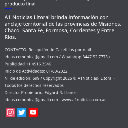
producto final.
A1 Noticias Litoral brinda información con
anclaje territorial de las provincias de Misiones,
Chaco, Santa Fe, Formosa, Corrientes y Entre
Ríos.
CONTACTO: Recepción de Gacetillas por mail
ideas.comunica@gmail.com
/ WhatsApp 3447 52 7775 /
Publicidad 11 4916 3546
Inicio de Actividades: 01/03/2022
Nº de edición: 699 / Copyright 2025 © A1Noticias- Litoral -
Todos los derechos reservados
Director Propietario: Edgard R. Llanos
ideas.comunica@gmail.com
- www.a1noticias.com.ar
In
T
Y
st
w
o