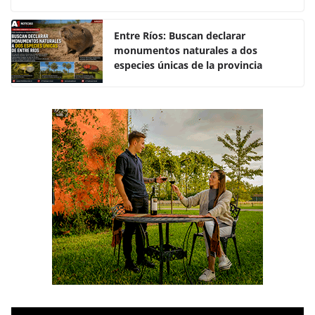
o
p
k
Entre Ríos: Buscan declarar
monumentos naturales a dos
especies únicas de la provincia