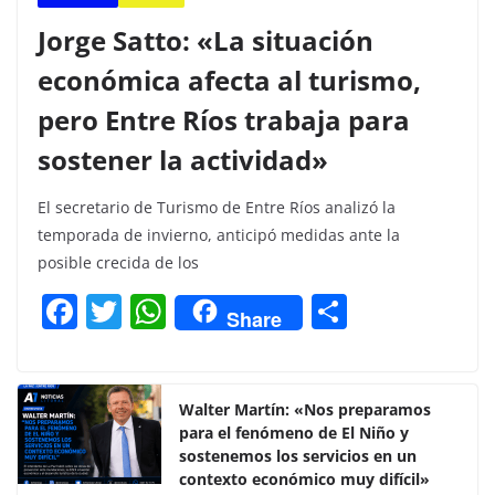
Jorge Satto: «La situación
económica afecta al turismo,
pero Entre Ríos trabaja para
sostener la actividad»
El secretario de Turismo de Entre Ríos analizó la
temporada de invierno, anticipó medidas ante la
posible crecida de los
F
T
W
C
Share
a
w
h
o
c
itt
at
m
e
er
s
p
Walter Martín: «Nos preparamos
para el fenómeno de El Niño y
b
A
ar
sostenemos los servicios en un
o
p
tir
contexto económico muy difícil»