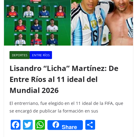
DEPORTES
ENTRE RÍOS
Lisandro “Licha” Martínez: De
Entre Ríos al 11 ideal del
Mundial 2026
El entrerriano, fue elegido en el 11 ideal de la FIFA, que
se encargó de publicar la formación en sus
F
T
W
C
Share
a
w
h
o