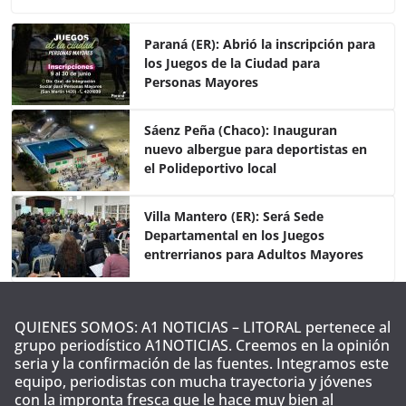
c
itt
at
m
e
er
s
p
Paraná (ER): Abrió la inscripción para
los Juegos de la Ciudad para
b
A
ar
Personas Mayores
o
p
tir
o
p
Sáenz Peña (Chaco): Inauguran
nuevo albergue para deportistas en
k
el Polideportivo local
Villa Mantero (ER): Será Sede
Departamental en los Juegos
entrerrianos para Adultos Mayores
QUIENES SOMOS: A1 NOTICIAS – LITORAL pertenece al
grupo periodístico A1NOTICIAS. Creemos en la opinión
seria y la confirmación de las fuentes. Integramos este
equipo, periodistas con mucha trayectoria y jóvenes
con la impronta fresca que le hace muy bien al