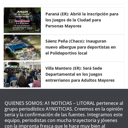
c
itt
at
m
e
er
s
p
Paraná (ER): Abrió la inscripción para
los Juegos de la Ciudad para
b
A
ar
Personas Mayores
o
p
tir
o
p
Sáenz Peña (Chaco): Inauguran
nuevo albergue para deportistas en
k
el Polideportivo local
Villa Mantero (ER): Será Sede
Departamental en los Juegos
entrerrianos para Adultos Mayores
QUIENES SOMOS: A1 NOTICIAS – LITORAL pertenece al
grupo periodístico A1NOTICIAS. Creemos en la opinión
seria y la confirmación de las fuentes. Integramos este
equipo, periodistas con mucha trayectoria y jóvenes
con la impronta fresca que le hace muy bien al