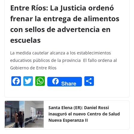
Entre Ríos: La Justicia ordenó
frenar la entrega de alimentos
con sellos de advertencia en
escuelas
La medida cautelar alcanza a los establecimientos
educativos públicos de la provincia El fallo ordena al
Gobierno de Entre Ríos
F
T
W
C
Share
a
w
h
o
c
itt
at
m
e
er
s
p
Santa Elena (ER): Daniel Rossi
inauguró el nuevo Centro de Salud
b
A
ar
Nueva Esperanza II
o
p
tir