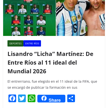
DEPORTES
ENTRE RÍOS
Lisandro “Licha” Martínez: De
Entre Ríos al 11 ideal del
Mundial 2026
El entrerriano, fue elegido en el 11 ideal de la FIFA, que
se encargó de publicar la formación en sus
F
T
W
C
Share
a
w
h
o