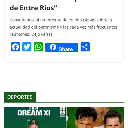
de Entre Ríos”
Consultamos al intendente de Pueblo Liebig, sobre la
actualidad del peronismo y las cada vez más frecuentes
reuniones. Dejó varias
F
T
W
C
Share
a
w
h
o
c
itt
at
m
e
er
s
p
b
A
ar
o
p
tir
DEPORTES
o
p
k