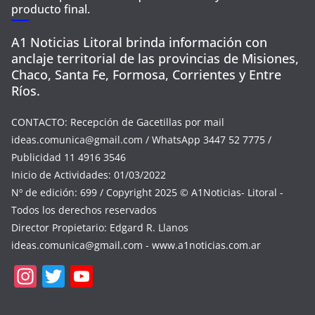
producto final.
A1 Noticias Litoral brinda información con
anclaje territorial de las provincias de Misiones,
Chaco, Santa Fe, Formosa, Corrientes y Entre
Ríos.
CONTACTO: Recepción de Gacetillas por mail
ideas.comunica@gmail.com
/ WhatsApp 3447 52 7775 /
Publicidad 11 4916 3546
Inicio de Actividades: 01/03/2022
Nº de edición: 699 / Copyright 2025 © A1Noticias- Litoral -
Todos los derechos reservados
Director Propietario: Edgard R. Llanos
ideas.comunica@gmail.com
- www.a1noticias.com.ar
In
T
Y
st
w
o