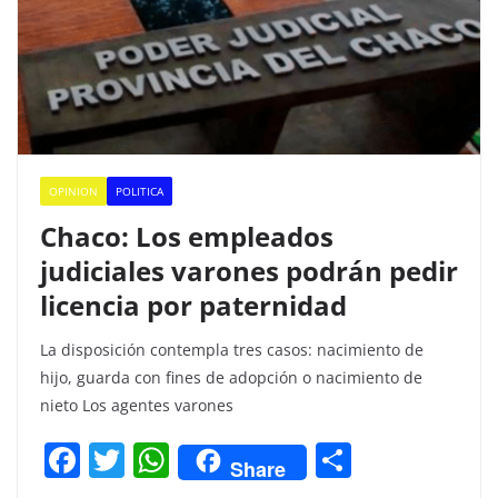
OPINION
POLITICA
Chaco: Los empleados
judiciales varones podrán pedir
licencia por paternidad
La disposición contempla tres casos: nacimiento de
hijo, guarda con fines de adopción o nacimiento de
nieto Los agentes varones
F
T
W
C
Share
a
w
h
o