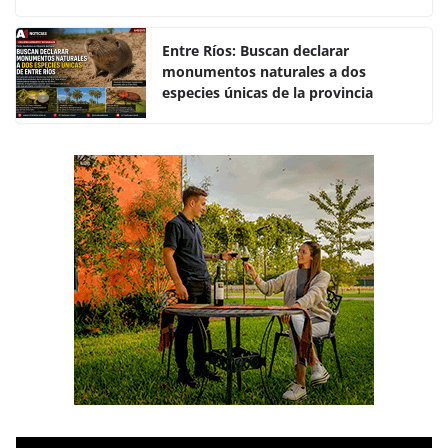
o
p
k
Entre Ríos: Buscan declarar
monumentos naturales a dos
especies únicas de la provincia