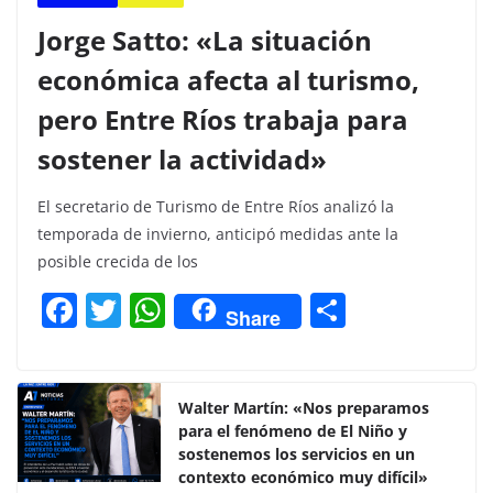
Jorge Satto: «La situación
económica afecta al turismo,
pero Entre Ríos trabaja para
sostener la actividad»
El secretario de Turismo de Entre Ríos analizó la
temporada de invierno, anticipó medidas ante la
posible crecida de los
F
T
W
C
Share
a
w
h
o
c
itt
at
m
e
er
s
p
Walter Martín: «Nos preparamos
para el fenómeno de El Niño y
b
A
ar
sostenemos los servicios en un
o
p
tir
contexto económico muy difícil»