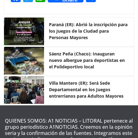
a
w
h
o
c
itt
at
m
e
er
s
p
Paraná (ER): Abrió la inscripción para
los Juegos de la Ciudad para
b
A
ar
Personas Mayores
o
p
tir
o
p
Sáenz Peña (Chaco): Inauguran
nuevo albergue para deportistas en
k
el Polideportivo local
Villa Mantero (ER): Será Sede
Departamental en los Juegos
entrerrianos para Adultos Mayores
QUIENES SOMOS: A1 NOTICIAS – LITORAL pertenece al
grupo periodístico A1NOTICIAS. Creemos en la opinión
seria y la confirmación de las fuentes. Integramos este