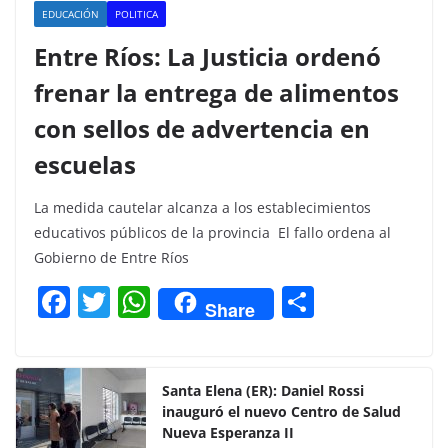
EDUCACIÓN
POLITICA
Entre Ríos: La Justicia ordenó
frenar la entrega de alimentos
con sellos de advertencia en
escuelas
La medida cautelar alcanza a los establecimientos
educativos públicos de la provincia El fallo ordena al
Gobierno de Entre Ríos
F
T
W
C
Share
a
w
h
o
c
itt
at
m
e
er
s
p
Santa Elena (ER): Daniel Rossi
inauguró el nuevo Centro de Salud
b
A
ar
Nueva Esperanza II