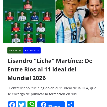
DEPORTES
ENTRE RÍOS
Lisandro “Licha” Martínez: De
Entre Ríos al 11 ideal del
Mundial 2026
El entrerriano, fue elegido en el 11 ideal de la FIFA, que
se encargó de publicar la formación en sus
F
T
W
C
Share