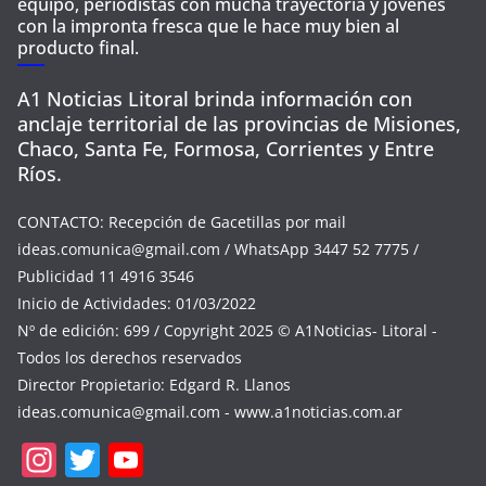
equipo, periodistas con mucha trayectoria y jóvenes
con la impronta fresca que le hace muy bien al
producto final.
A1 Noticias Litoral brinda información con
anclaje territorial de las provincias de Misiones,
Chaco, Santa Fe, Formosa, Corrientes y Entre
Ríos.
CONTACTO: Recepción de Gacetillas por mail
ideas.comunica@gmail.com
/ WhatsApp 3447 52 7775 /
Publicidad 11 4916 3546
Inicio de Actividades: 01/03/2022
Nº de edición: 699 / Copyright 2025 © A1Noticias- Litoral -
Todos los derechos reservados
Director Propietario: Edgard R. Llanos
ideas.comunica@gmail.com
- www.a1noticias.com.ar
In
T
Y