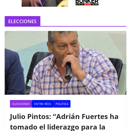
o
ELECCIONES
ELECCIONES
ENTRE RÍOS
POLITICA
Julio Pintos: “Adrián Fuertes ha
tomado el liderazgo para la