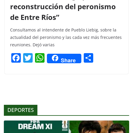
reconstrucción del peronismo
de Entre Ríos”
Consultamos al intendente de Pueblo Liebig, sobre la
actualidad del peronismo y las cada vez más frecuentes
reuniones. Dejó varias
F
T
W
C
Share
a
w
h
o
c
itt
at
m
e
er
s
p
b
A
ar
o
p
tir
DEPORTES
o
p
k