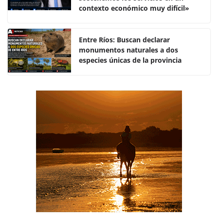
o
p
tir
contexto económico muy difícil»
o
p
k
Entre Ríos: Buscan declarar
monumentos naturales a dos
especies únicas de la provincia