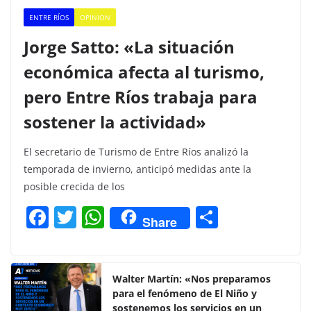
ENTRE RÍOS
OPINION
Jorge Satto: «La situación
económica afecta al turismo,
pero Entre Ríos trabaja para
sostener la actividad»
El secretario de Turismo de Entre Ríos analizó la
temporada de invierno, anticipó medidas ante la
posible crecida de los
F
T
W
C
Share
a
w
h
o
c
itt
at
m
e
er
s
p
Walter Martín: «Nos preparamos
para el fenómeno de El Niño y
b
A
ar
sostenemos los servicios en un