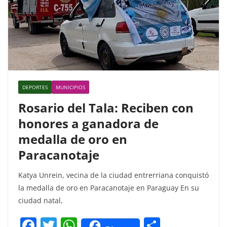
DEPORTES
MUNICIPIOS
Rosario del Tala: Reciben con
honores a ganadora de
medalla de oro en
Paracanotaje
Katya Unrein, vecina de la ciudad entrerriana conquistó
la medalla de oro en Paracanotaje en Paraguay En su
ciudad natal,
F
T
W
C