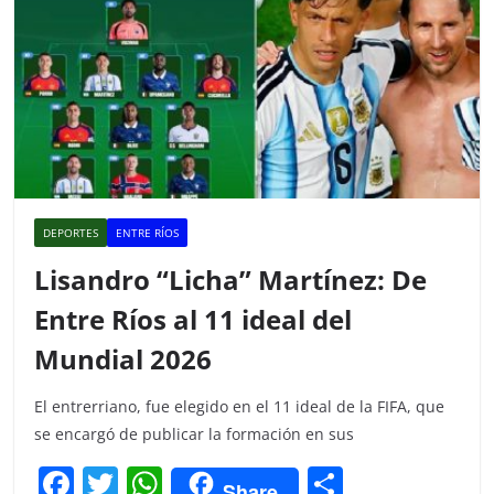
DEPORTES
ENTRE RÍOS
Lisandro “Licha” Martínez: De
Entre Ríos al 11 ideal del
Mundial 2026
El entrerriano, fue elegido en el 11 ideal de la FIFA, que
se encargó de publicar la formación en sus
F
T
W
C
Share