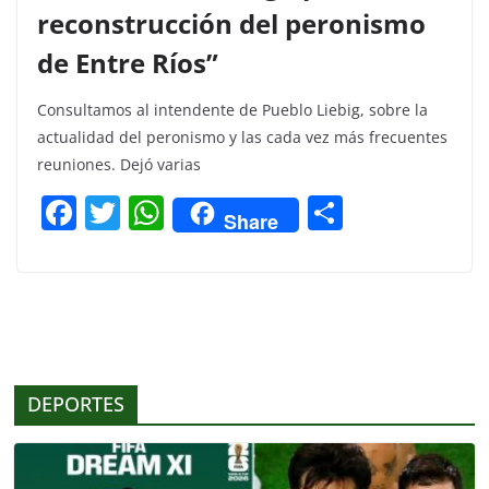
reconstrucción del peronismo
de Entre Ríos”
Consultamos al intendente de Pueblo Liebig, sobre la
actualidad del peronismo y las cada vez más frecuentes
reuniones. Dejó varias
F
T
W
C
Share
a
w
h
o
c
itt
at
m
e
er
s
p
b
A
ar
o
p
tir
DEPORTES
o
p
k