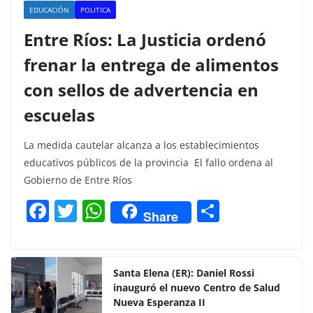
EDUCACIÓN
POLITICA
Entre Ríos: La Justicia ordenó
frenar la entrega de alimentos
con sellos de advertencia en
escuelas
La medida cautelar alcanza a los establecimientos
educativos públicos de la provincia El fallo ordena al
Gobierno de Entre Ríos
F
T
W
C
Share
a
w
h
o
c
itt
at
m
e
er
s
p
Santa Elena (ER): Daniel Rossi
inauguró el nuevo Centro de Salud
b
A
ar
Nueva Esperanza II