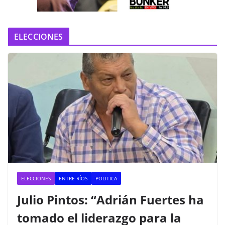
o
ELECCIONES
ELECCIONES
ENTRE RÍOS
POLITICA
Julio Pintos: “Adrián Fuertes ha
tomado el liderazgo para la