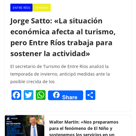
ENTRE RÍOS
OPINION
Jorge Satto: «La situación
económica afecta al turismo,
pero Entre Ríos trabaja para
sostener la actividad»
El secretario de Turismo de Entre Ríos analizó la
temporada de invierno, anticipó medidas ante la
posible crecida de los
F
T
W
C
Share
a
w
h
o
c
itt
at
m
e
er
s
p
Walter Martín: «Nos preparamos
para el fenómeno de El Niño y
b
A
ar
sostenemos los servicios en un