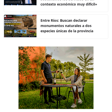
o
p
tir
contexto económico muy difícil»
o
p
k
Entre Ríos: Buscan declarar
monumentos naturales a dos
especies únicas de la provincia