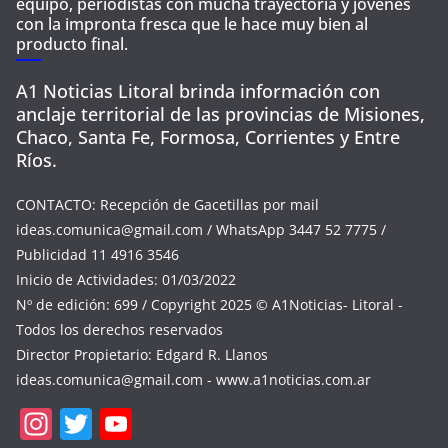
equipo, periodistas con mucha trayectoria y jóvenes
con la impronta fresca que le hace muy bien al
producto final.
A1 Noticias Litoral brinda información con
anclaje territorial de las provincias de Misiones,
Chaco, Santa Fe, Formosa, Corrientes y Entre
Ríos.
CONTACTO: Recepción de Gacetillas por mail
ideas.comunica@gmail.com
/ WhatsApp 3447 52 7775 /
Publicidad 11 4916 3546
Inicio de Actividades: 01/03/2022
Nº de edición: 699 / Copyright 2025 © A1Noticias- Litoral -
Todos los derechos reservados
Director Propietario: Edgard R. Llanos
ideas.comunica@gmail.com
- www.a1noticias.com.ar
In
T
Y