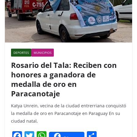
DEPORTES
MUNICIPIOS
Rosario del Tala: Reciben con
honores a ganadora de
medalla de oro en
Paracanotaje
Katya Unrein, vecina de la ciudad entrerriana conquistó
la medalla de oro en Paracanotaje en Paraguay En su
ciudad natal,
F
T
W
C