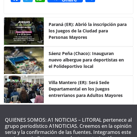
a
w
h
o
c
itt
at
m
e
er
s
p
Paraná (ER): Abrió la inscripción para
los Juegos de la Ciudad para
b
A
ar
Personas Mayores
o
p
tir
o
p
Sáenz Peña (Chaco): Inauguran
nuevo albergue para deportistas en
k
el Polideportivo local
Villa Mantero (ER): Será Sede
Departamental en los Juegos
entrerrianos para Adultos Mayores
QUIENES SOMOS: A1 NOTICIAS – LITORAL pertenece al
grupo periodístico A1NOTICIAS. Creemos en la opinión
seria y la confirmación de las fuentes. Integramos este