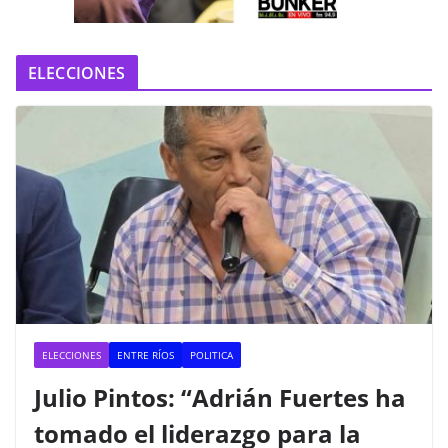
o
ELECCIONES
ELECCIONES
ENTRE RÍOS
POLITICA
Julio Pintos: “Adrián Fuertes ha
tomado el liderazgo para la