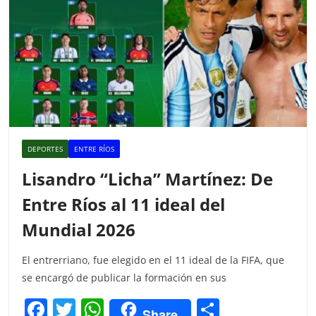
DEPORTES
ENTRE RÍOS
Lisandro “Licha” Martínez: De
Entre Ríos al 11 ideal del
Mundial 2026
El entrerriano, fue elegido en el 11 ideal de la FIFA, que
se encargó de publicar la formación en sus
F
T
W
C
Share