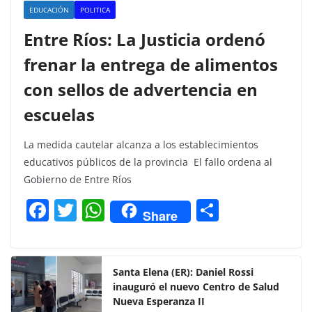
EDUCACIÓN
POLITICA
Entre Ríos: La Justicia ordenó
frenar la entrega de alimentos
con sellos de advertencia en
escuelas
La medida cautelar alcanza a los establecimientos
educativos públicos de la provincia El fallo ordena al
Gobierno de Entre Ríos
F
T
W
C
Share
a
w
h
o
c
itt
at
m
e
er
s
p
Santa Elena (ER): Daniel Rossi
inauguró el nuevo Centro de Salud
b
A
ar
Nueva Esperanza II