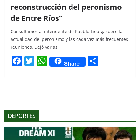
reconstrucción del peronismo
de Entre Ríos”
Consultamos al intendente de Pueblo Liebig, sobre la
actualidad del peronismo y las cada vez más frecuentes
reuniones. Dejó varias
F
T
W
C
Share
a
w
h
o
c
itt
at
m
e
er
s
p
b
A
ar
o
p
tir
DEPORTES
o
p
k