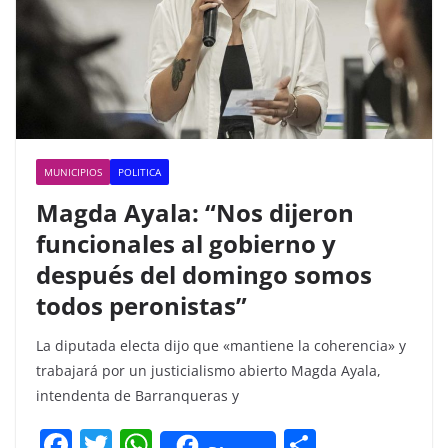
MUNICIPIOS
POLITICA
Magda Ayala: “Nos dijeron
funcionales al gobierno y
después del domingo somos
todos peronistas”
La diputada electa dijo que «mantiene la coherencia» y
trabajará por un justicialismo abierto Magda Ayala,
intendenta de Barranqueras y
F
T
W
C