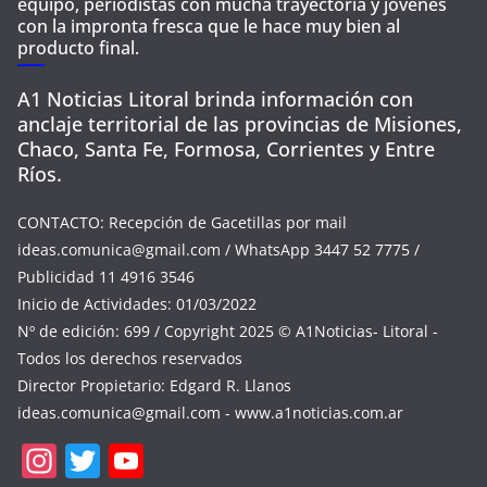
equipo, periodistas con mucha trayectoria y jóvenes
con la impronta fresca que le hace muy bien al
producto final.
A1 Noticias Litoral brinda información con
anclaje territorial de las provincias de Misiones,
Chaco, Santa Fe, Formosa, Corrientes y Entre
Ríos.
CONTACTO: Recepción de Gacetillas por mail
ideas.comunica@gmail.com
/ WhatsApp 3447 52 7775 /
Publicidad 11 4916 3546
Inicio de Actividades: 01/03/2022
Nº de edición: 699 / Copyright 2025 © A1Noticias- Litoral -
Todos los derechos reservados
Director Propietario: Edgard R. Llanos
ideas.comunica@gmail.com
- www.a1noticias.com.ar
In
T
Y