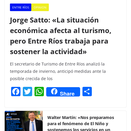
ENTRE RÍOS
OPINION
Jorge Satto: «La situación
económica afecta al turismo,
pero Entre Ríos trabaja para
sostener la actividad»
El secretario de Turismo de Entre Ríos analizó la
temporada de invierno, anticipó medidas ante la
posible crecida de los
F
T
W
C
Share
a
w
h
o
c
itt
at
m
e
er
s
p
Walter Martín: «Nos preparamos
para el fenómeno de El Niño y
b
A
ar
sostenemos los servicios en un