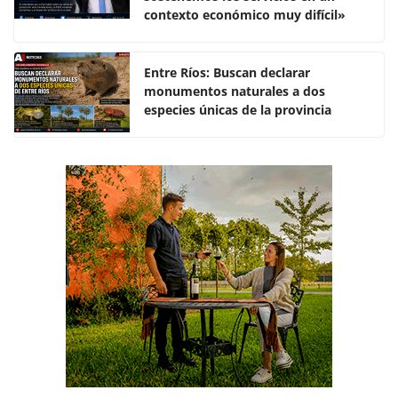
o
p
tir
contexto económico muy difícil»
o
p
k
Entre Ríos: Buscan declarar
monumentos naturales a dos
especies únicas de la provincia