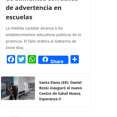
de advertencia en
escuelas
La medida cautelar alcanza a los
establecimientos educativos públicos de la
provincia El fallo ordena al Gobierno de
Entre Ríos
F
T
W
C
Share
a
w
h
o
c
itt
at
m
e
er
s
p
Santa Elena (ER): Daniel
Rossi inauguró el nuevo
b
A
ar
Centro de Salud Nueva
o
p
tir
Esperanza II
o
p