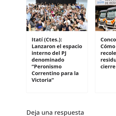
Itatí (Ctes.):
Concor
Lanzaron el espacio
Cómo 
interno del PJ
recol
denominado
resid
“Peronismo
cierre
Correntino para la
Victoria”
Deja una respuesta