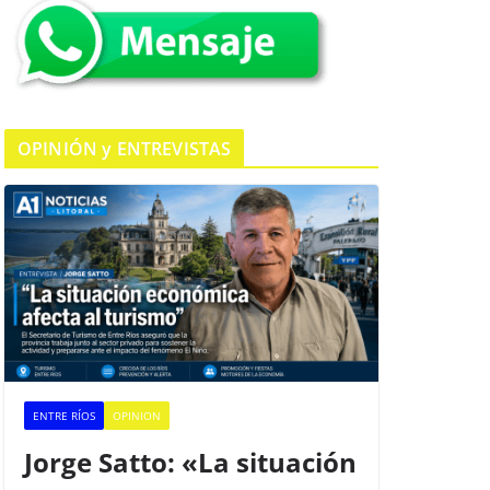
k
OPINIÓN y ENTREVISTAS
ENTRE RÍOS
OPINION
Jorge Satto: «La situación