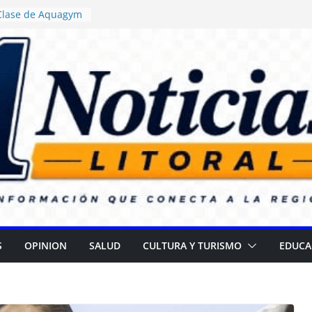
 Clase de Aquagym
uelazo Termal”
ticia ordenó
 de alimentos con
ncia en escuelas
 Daniel Rossi
o Centro de Salud
II
 campaña para
 cataratas
): Gran
l Día de las
S
OPINION
SALUD
CULTURA Y TURISMO
EDUCA