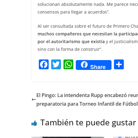
solucionan absolutamente nada. Me parece nece
consensos para llegar a acuerdos”.
Al ser consultada sobre el futuro de Primero Cha
muchos compañeros que necesitan la participaci
por el autoritarismo que existía
y el justiciali
sino con la forma de construir”.
F
T
W
C
Share
a
w
h
o
c
itt
at
m
e
er
s
p
El Pingo: La intendenta Rupp encabezó reu
b
A
ar
preparatoria para Torneo Infantil de Fútbol
o
p
tir
También te puede gustar
o
p
k