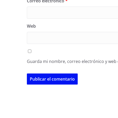
Correo electrónico
*
Web
Guarda mi nombre, correo electrónico y web 
A
l
t
e
r