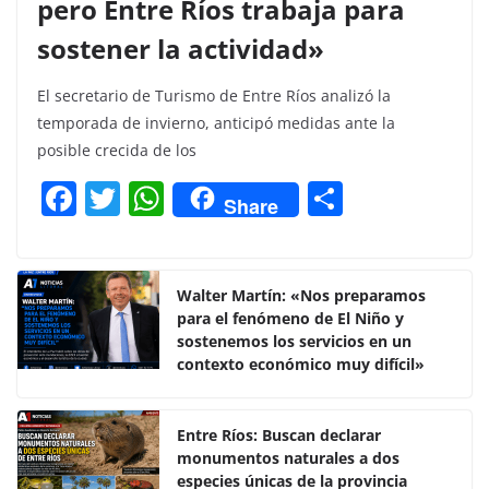
pero Entre Ríos trabaja para
sostener la actividad»
El secretario de Turismo de Entre Ríos analizó la
temporada de invierno, anticipó medidas ante la
posible crecida de los
F
T
W
C
Share
a
w
h
o
c
itt
at
m
e
er
s
p
Walter Martín: «Nos preparamos
para el fenómeno de El Niño y
b
A
ar
sostenemos los servicios en un
o
p
tir
contexto económico muy difícil»
o
p
k
Entre Ríos: Buscan declarar
monumentos naturales a dos
especies únicas de la provincia