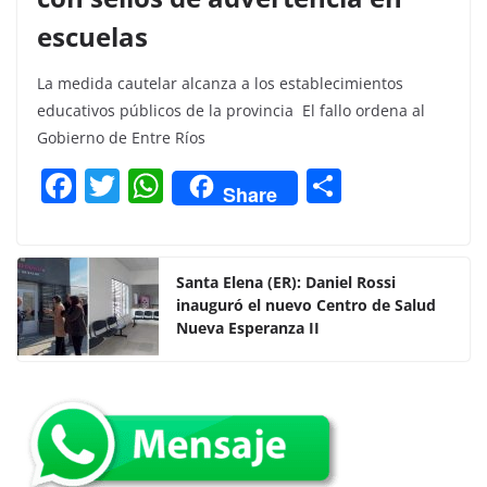
escuelas
La medida cautelar alcanza a los establecimientos
educativos públicos de la provincia El fallo ordena al
Gobierno de Entre Ríos
F
T
W
C
Share
a
w
h
o
c
itt
at
m
e
er
s
p
Santa Elena (ER): Daniel Rossi
inauguró el nuevo Centro de Salud
b
A
ar
Nueva Esperanza II
o
p
tir
o
p
k