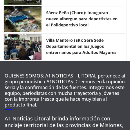
o
p
tir
o
p
Sáenz Peña (Chaco): Inauguran
nuevo albergue para deportistas en
k
el Polideportivo local
Villa Mantero (ER): Será Sede
Departamental en los Juegos
entrerrianos para Adultos Mayores
QUIENES SOMOS: A1 NOTICIAS – LITORAL pertenece al
grupo periodístico A1NOTICIAS. Creemos en la opinión
seria y la confirmación de las fuentes. Integramos este
equipo, periodistas con mucha trayectoria y jóvenes
con la impronta fresca que le hace muy bien al
producto final.
A1 Noticias Litoral brinda información con
anclaje territorial de las provincias de Misiones,