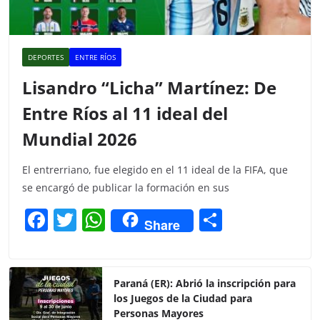
DEPORTES
ENTRE RÍOS
Lisandro “Licha” Martínez: De
Entre Ríos al 11 ideal del
Mundial 2026
El entrerriano, fue elegido en el 11 ideal de la FIFA, que
se encargó de publicar la formación en sus
F
T
W
C
Share
a
w
h
o
c
itt
at
m
e
er
s
p
Paraná (ER): Abrió la inscripción para
los Juegos de la Ciudad para
b
A
ar
Personas Mayores