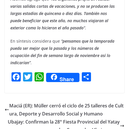
varias salidas cortas de vacaciones, y no se producen las
largas estadías de quincena o diez días. También nos
puede beneficiar que este año, no muchos viajaran al
exterior como lo hicieron el año pasado”
.
En síntesis considera que
“pensamos que la temporada
pueda ser mejor que la pasada y los números de
ocupación del fin de semana largo de noviembre así lo
indicarían”
.
F
T
W
C
Share
a
w
h
o
c
itt
at
m
e
er
s
p
Maciá (ER): Müller cerró el ciclo de 25 talleres de Cult
b
A
ar
ura, Deporte y Desarrollo Social y Humano
o
p
tir
Ubajay: Confirman la 28° Fiesta Provincial del Yatay