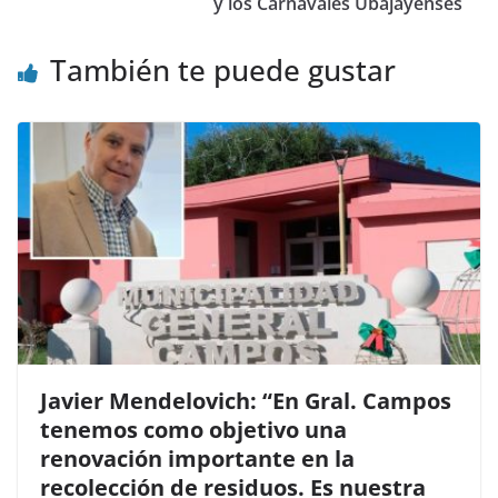
o
p
y los Carnavales Ubajayenses
k
También te puede gustar
Javier Mendelovich: “En Gral. Campos
tenemos como objetivo una
renovación importante en la
recolección de residuos. Es nuestra