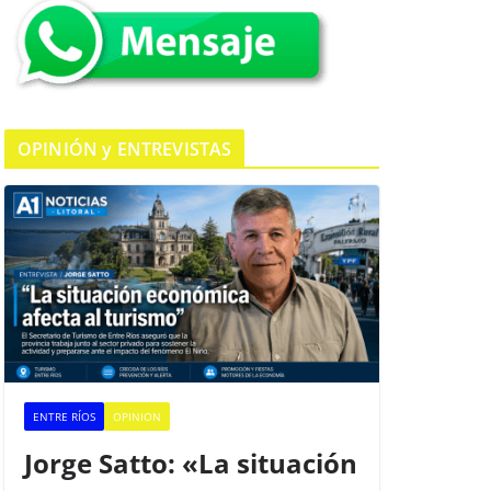
k
OPINIÓN y ENTREVISTAS
ENTRE RÍOS
OPINION
Jorge Satto: «La situación