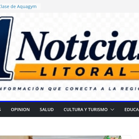
 Clase de Aquagym
uelazo Termal”
ticia ordenó
 de alimentos con
ncia en escuelas
 Daniel Rossi
o Centro de Salud
II
 campaña para
 cataratas
): Gran
l Día de las
S
OPINION
SALUD
CULTURA Y TURISMO
EDUCA