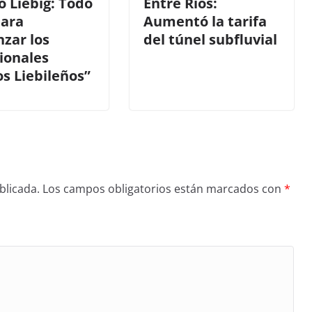
o Liebig: Todo
Entre Ríos:
para
Aumentó la tarifa
zar los
del túnel subfluvial
ionales
s Liebileños”
blicada.
Los campos obligatorios están marcados con
*