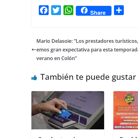
F
T
W
C
Share
a
w
h
o
c
itt
at
m
e
er
s
p
Mario Delasoie: “Los prestadores turísticos,
b
A
ar
emos gran expectativa para esta temporad
o
p
tir
verano en Colón”
o
p
También te puede gustar
k