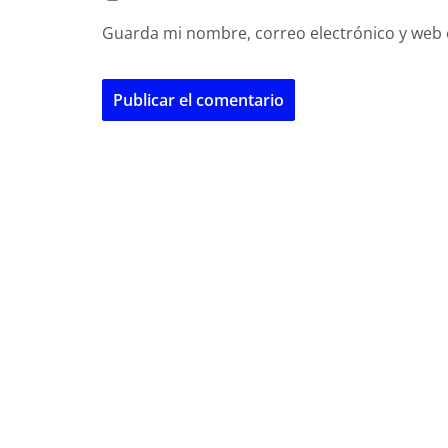
Guarda mi nombre, correo electrónico y web 
A
l
t
e
r
n
a
t
i
v
e
: