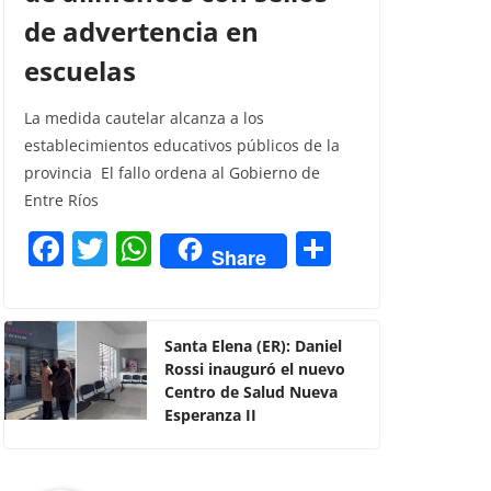
de advertencia en
escuelas
La medida cautelar alcanza a los
establecimientos educativos públicos de la
provincia El fallo ordena al Gobierno de
Entre Ríos
F
T
W
C
Share
a
w
h
o
c
itt
at
m
e
er
s
p
Santa Elena (ER): Daniel
Rossi inauguró el nuevo
b
A
ar
Centro de Salud Nueva
o
p
tir
Esperanza II
o
p