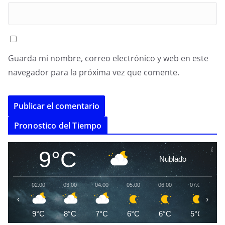
Guarda mi nombre, correo electrónico y web en este
navegador para la próxima vez que comente.
A
Pronostico del Tiempo
l
t
9°C
Nublado
e
r
02:00
03:00
04:00
05:00
06:00
07:00
0
n
‹
›
a
9°C
8°C
7°C
6°C
6°C
5°C
t