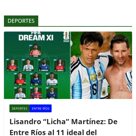
b
A
ar
o
p
tir
DEPORTES
o
p
k
DEPORTES
ENTRE RÍOS
Lisandro “Licha” Martínez: De
Entre Ríos al 11 ideal del