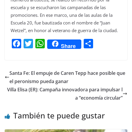
escuela y se escucharon las campanadas de las
promociones. En ese marco, una de las aulas de la
Escuela 20, fue bautizada con el nombre de “Juan
Wetzel”, en honor al veterano de guerra de la ciudad.
F
T
W
C
Share
a
w
h
o
c
itt
at
m
e
er
s
p
Santa Fe: El empuje de Caren Tepp hace posible que
b
A
ar
el peronismo pueda ganar
o
p
tir
Villa Elisa (ER): Campaña innovadora para impulsar l
o
p
a “economía circular”
k
También te puede gustar