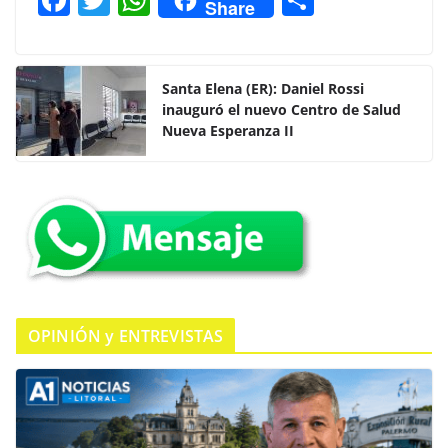
Share
a
w
h
o
c
itt
at
m
e
er
s
p
Santa Elena (ER): Daniel Rossi
inauguró el nuevo Centro de Salud
b
A
ar
Nueva Esperanza II
o
p
tir
o
p
k
OPINIÓN y ENTREVISTAS