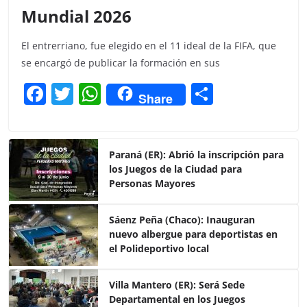
Mundial 2026
El entrerriano, fue elegido en el 11 ideal de la FIFA, que
se encargó de publicar la formación en sus
F
T
W
C
Share
a
w
h
o
c
itt
at
m
e
er
s
p
Paraná (ER): Abrió la inscripción para
los Juegos de la Ciudad para
b
A
ar
Personas Mayores
o
p
tir
o
p
Sáenz Peña (Chaco): Inauguran
nuevo albergue para deportistas en
k
el Polideportivo local
Villa Mantero (ER): Será Sede
Departamental en los Juegos