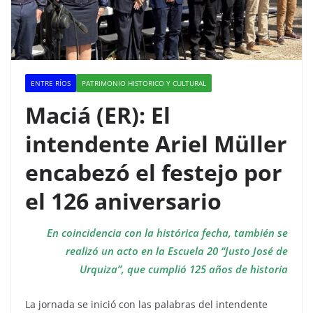
ENTRE RÍOS
PATRIMONIO HISTORICO Y CULTURAL
Maciá (ER): El
intendente Ariel Müller
encabezó el festejo por
el 126 aniversario
En coincidencia con la histórica fecha, también se
realizó un acto en la Escuela 20 “Justo José de
Urquiza”, que cumplió 125 años de historia
La jornada se inició con las palabras del intendente