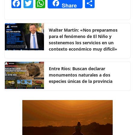
F
T
W
C
Share
a
w
h
o
c
itt
at
m
e
er
s
p
Walter Martín: «Nos preparamos
para el fenómeno de El Niño y
b
A
ar
sostenemos los servicios en un
o
p
tir
contexto económico muy difícil»
o
p
k
Entre Ríos: Buscan declarar
monumentos naturales a dos
especies únicas de la provincia