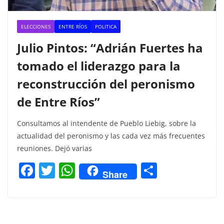
ELECCIONES
ENTRE RÍOS
POLITICA
Julio Pintos: “Adrián Fuertes ha
tomado el liderazgo para la
reconstrucción del peronismo
de Entre Ríos”
Consultamos al intendente de Pueblo Liebig, sobre la
actualidad del peronismo y las cada vez más frecuentes
reuniones. Dejó varias
F
T
W
C
Share
a
w
h
o
c
itt
at
m
e
er
s
p