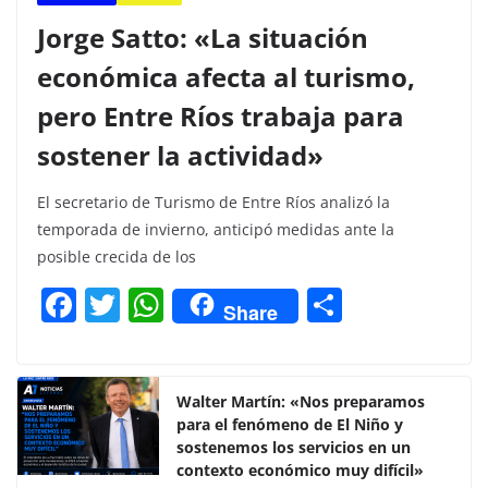
Jorge Satto: «La situación
económica afecta al turismo,
pero Entre Ríos trabaja para
sostener la actividad»
El secretario de Turismo de Entre Ríos analizó la
temporada de invierno, anticipó medidas ante la
posible crecida de los
F
T
W
C
Share
a
w
h
o
c
itt
at
m
e
er
s
p
Walter Martín: «Nos preparamos
para el fenómeno de El Niño y
b
A
ar
sostenemos los servicios en un
o
p
tir
contexto económico muy difícil»