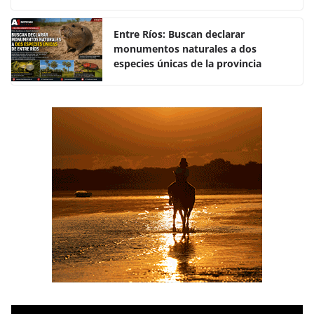
o
p
k
Entre Ríos: Buscan declarar
monumentos naturales a dos
especies únicas de la provincia
R