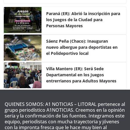
c
itt
at
m
e
er
s
p
Paraná (ER): Abrió la inscripción para
los Juegos de la Ciudad para
b
A
ar
Personas Mayores
o
p
tir
o
p
Sáenz Peña (Chaco): Inauguran
nuevo albergue para deportistas en
k
el Polideportivo local
Villa Mantero (ER): Será Sede
Departamental en los Juegos
entrerrianos para Adultos Mayores
QUIENES SOMOS: A1 NOTICIAS – LITORAL pertenece al
grupo periodístico A1NOTICIAS. Creemos en la opinión
seria y la confirmación de las fuentes. Integramos este
equipo, periodistas con mucha trayectoria y jóvenes
con la impronta fresca que le hace muy bien al