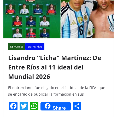
DEPORTES
ENTRE RÍOS
Lisandro “Licha” Martínez: De
Entre Ríos al 11 ideal del
Mundial 2026
El entrerriano, fue elegido en el 11 ideal de la FIFA, que
se encargó de publicar la formación en sus
F
T
W
C
Share
a
w
h
o