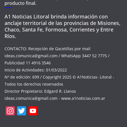
producto final.
A1 Noticias Litoral brinda información con
anclaje territorial de las provincias de Misiones,
Chaco, Santa Fe, Formosa, Corrientes y Entre
Ríos.
CONTACTO: Recepción de Gacetillas por mail
ideas.comunica@gmail.com
/ WhatsApp 3447 52 7775 /
Publicidad 11 4916 3546
Inicio de Actividades: 01/03/2022
Nº de edición: 699 / Copyright 2025 © A1Noticias- Litoral -
Todos los derechos reservados
Director Propietario: Edgard R. Llanos
ideas.comunica@gmail.com
- www.a1noticias.com.ar
In
T
Y
st
w
o