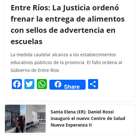
Entre Ríos: La Justicia ordenó
frenar la entrega de alimentos
con sellos de advertencia en
escuelas
La medida cautelar alcanza a los establecimientos
educativos públicos de la provincia El fallo ordena al
Gobierno de Entre Ríos
F
T
W
C
Share
a
w
h
o
c
itt
at
m
e
er
s
p
Santa Elena (ER): Daniel Rossi
inauguró el nuevo Centro de Salud
b
A
ar
Nueva Esperanza II
o
p
tir