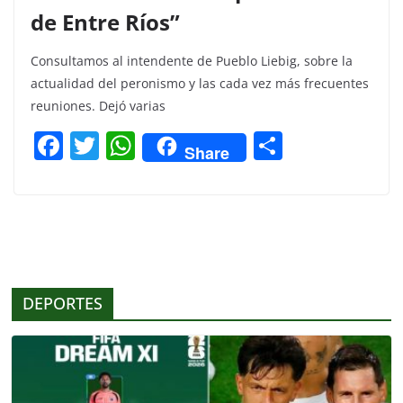
de Entre Ríos”
Consultamos al intendente de Pueblo Liebig, sobre la
actualidad del peronismo y las cada vez más frecuentes
reuniones. Dejó varias
F
T
W
C
Share
a
w
h
o
c
itt
at
m
e
er
s
p
b
A
ar
o
p
tir
DEPORTES
o
p
k