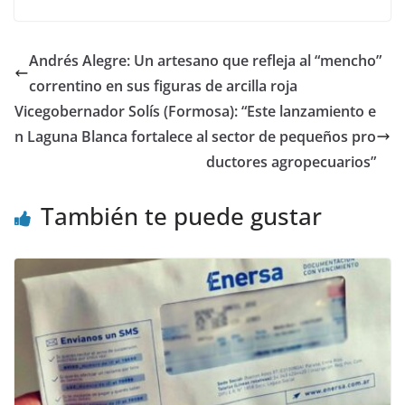
c
itt
at
m
e
er
s
p
Andrés Alegre: Un artesano que refleja al “mencho”
b
A
ar
correntino en sus figuras de arcilla roja
o
p
tir
Vicegobernador Solís (Formosa): “Este lanzamiento e
o
p
n Laguna Blanca fortalece al sector de pequeños pro
ductores agropecuarios”
k
También te puede gustar