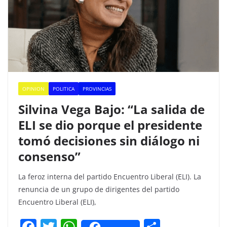
OPINION
POLITICA
PROVINCIAS
Silvina Vega Bajo: “La salida de
ELI se dio porque el presidente
tomó decisiones sin diálogo ni
consenso”
La feroz interna del partido Encuentro Liberal (ELI). La
renuncia de un grupo de dirigentes del partido
Encuentro Liberal (ELI),
F
T
W
C