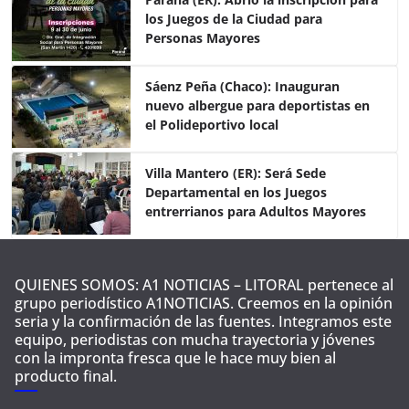
e
er
s
p
los Juegos de la Ciudad para
b
A
ar
Personas Mayores
o
p
tir
o
p
Sáenz Peña (Chaco): Inauguran
nuevo albergue para deportistas en
k
el Polideportivo local
Villa Mantero (ER): Será Sede
Departamental en los Juegos
entrerrianos para Adultos Mayores
QUIENES SOMOS: A1 NOTICIAS – LITORAL pertenece al
grupo periodístico A1NOTICIAS. Creemos en la opinión
seria y la confirmación de las fuentes. Integramos este
equipo, periodistas con mucha trayectoria y jóvenes
con la impronta fresca que le hace muy bien al
producto final.