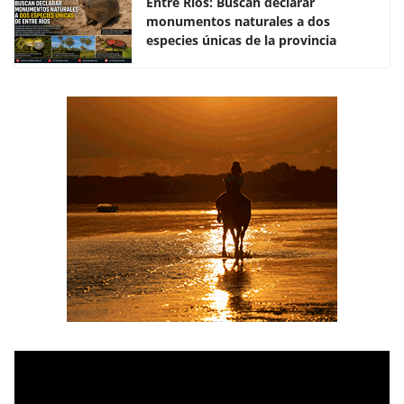
k
Entre Ríos: Buscan declarar
monumentos naturales a dos
especies únicas de la provincia
R
e