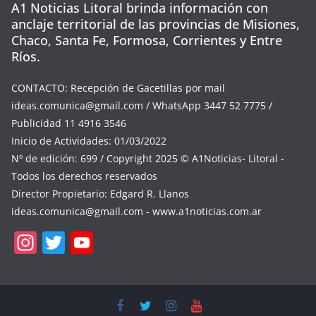
A1 Noticias Litoral brinda información con
anclaje territorial de las provincias de Misiones,
Chaco, Santa Fe, Formosa, Corrientes y Entre
Ríos.
CONTACTO: Recepción de Gacetillas por mail
ideas.comunica@gmail.com
/ WhatsApp 3447 52 7775 /
Publicidad 11 4916 3546
Inicio de Actividades: 01/03/2022
Nº de edición: 699 / Copyright 2025 © A1Noticias- Litoral -
Todos los derechos reservados
Director Propietario: Edgard R. Llanos
ideas.comunica@gmail.com
- www.a1noticias.com.ar
In
T
Y
st
w
o
a
itt
u
gr
er
T