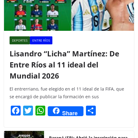
DEPORTES
ENTRE RÍOS
Lisandro “Licha” Martínez: De
Entre Ríos al 11 ideal del
Mundial 2026
El entrerriano, fue elegido en el 11 ideal de la FIFA, que
se encargó de publicar la formación en sus
F
T
W
C
Share
a
w
h
o
c
itt
at
m
Paraná (ER): Abrió la inscripción para