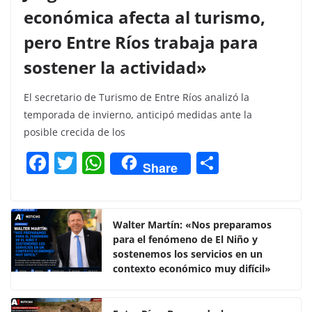
económica afecta al turismo,
pero Entre Ríos trabaja para
sostener la actividad»
El secretario de Turismo de Entre Ríos analizó la
temporada de invierno, anticipó medidas ante la
posible crecida de los
F
T
W
C
Share
a
w
h
o
c
itt
at
m
e
er
s
p
Walter Martín: «Nos preparamos
para el fenómeno de El Niño y
b
A
ar
sostenemos los servicios en un
o
p
tir
contexto económico muy difícil»
o
p