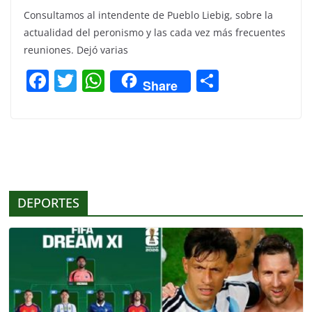
Consultamos al intendente de Pueblo Liebig, sobre la
actualidad del peronismo y las cada vez más frecuentes
reuniones. Dejó varias
F
T
W
C
Share
a
w
h
o
c
itt
at
m
e
er
s
p
b
A
ar
o
p
tir
DEPORTES
o
p
k