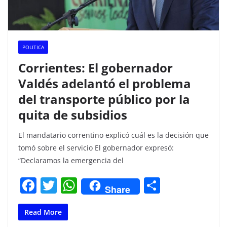
POLITICA
Corrientes: El gobernador
Valdés adelantó el problema
del transporte público por la
quita de subsidios
El mandatario correntino explicó cuál es la decisión que
tomó sobre el servicio El gobernador expresó:
“Declaramos la emergencia del
F
T
W
C
Share
a
w
h
o
c
itt
at
m
Read More