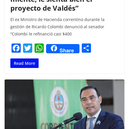
proyecto de Valdés”
El ex Ministro de Hacienda correntino durante la
gestión de Ricardo Colombi denunció al senador
“Colombi le refinanció casi $400
F
T
W
C
Share
a
w
h
o
c
itt
at
m
Read More
e
er
s
p
b
A
ar
o
p
tir
o
p
k