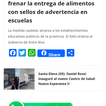
frenar la entrega de alimentos
con sellos de advertencia en
escuelas
La medida cautelar alcanza a los establecimientos
educativos públicos de la provincia El fallo ordena al
Gobierno de Entre Ríos
F
T
W
C
Share
a
w
h
o
c
itt
at
m
e
er
s
p
Santa Elena (ER): Daniel Rossi
inauguró el nuevo Centro de Salud
b
A
ar
Nueva Esperanza II
o
p
tir
o
p
k