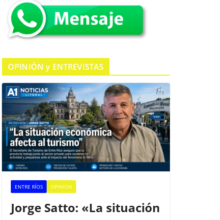
k
OPINIÓN y ENTREVISTAS
ENTRE RÍOS
OPINION
Jorge Satto: «La situación