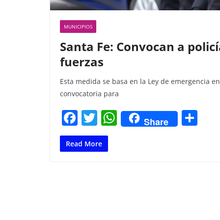
MUNICIPIOS
Santa Fe: Convocan a policí
fuerzas
Esta medida se basa en la Ley de emergencia en 
convocatoria para
F
T
W
C
Share
a
w
h
o
c
itt
at
m
Read More
e
er
s
p
b
A
ar
o
p
tir
o
p