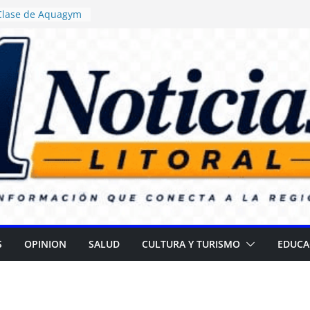
 Clase de Aquagym
uelazo Termal”
ticia ordenó
 de alimentos con
ncia en escuelas
 Daniel Rossi
o Centro de Salud
II
 campaña para
 cataratas
): Gran
l Día de las
S
OPINION
SALUD
CULTURA Y TURISMO
EDUCA