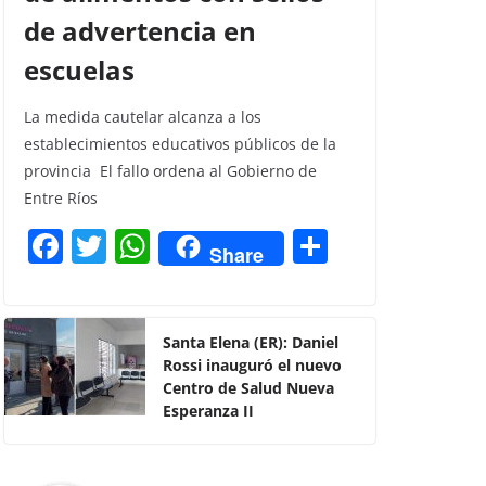
de advertencia en
escuelas
La medida cautelar alcanza a los
establecimientos educativos públicos de la
provincia El fallo ordena al Gobierno de
Entre Ríos
F
T
W
C
Share
a
w
h
o
c
itt
at
m
e
er
s
p
Santa Elena (ER): Daniel
Rossi inauguró el nuevo
b
A
ar
Centro de Salud Nueva
o
p
tir
Esperanza II
o
p