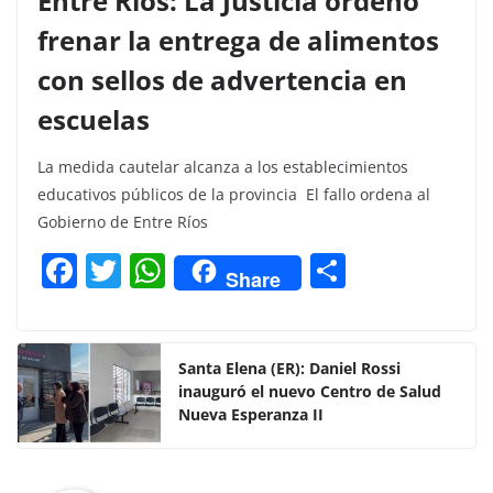
Entre Ríos: La Justicia ordenó
frenar la entrega de alimentos
con sellos de advertencia en
escuelas
La medida cautelar alcanza a los establecimientos
educativos públicos de la provincia El fallo ordena al
Gobierno de Entre Ríos
F
T
W
C
Share
a
w
h
o
c
itt
at
m
e
er
s
p
Santa Elena (ER): Daniel Rossi
inauguró el nuevo Centro de Salud
b
A
ar
Nueva Esperanza II
o
p
tir
o
p