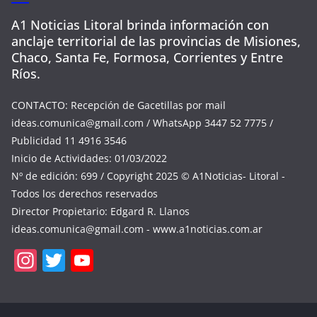
A1 Noticias Litoral brinda información con
anclaje territorial de las provincias de Misiones,
Chaco, Santa Fe, Formosa, Corrientes y Entre
Ríos.
CONTACTO: Recepción de Gacetillas por mail
ideas.comunica@gmail.com
/ WhatsApp 3447 52 7775 /
Publicidad 11 4916 3546
Inicio de Actividades: 01/03/2022
Nº de edición: 699 / Copyright 2025 © A1Noticias- Litoral -
Todos los derechos reservados
Director Propietario: Edgard R. Llanos
ideas.comunica@gmail.com
- www.a1noticias.com.ar
In
T
Y
st
w
o
a
itt
u