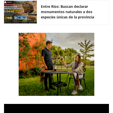
o
p
k
Entre Ríos: Buscan declarar
monumentos naturales a dos
especies únicas de la provincia
R