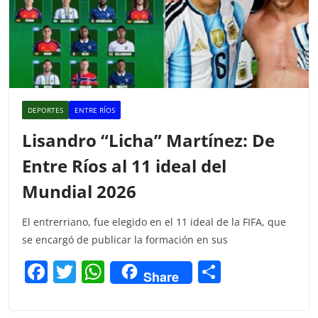
DEPORTES
ENTRE RÍOS
Lisandro “Licha” Martínez: De
Entre Ríos al 11 ideal del
Mundial 2026
El entrerriano, fue elegido en el 11 ideal de la FIFA, que
se encargó de publicar la formación en sus
F
T
W
C
Share
a
w
h
o
c
itt
at
m