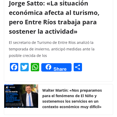
Jorge Satto: «La situación
económica afecta al turismo,
pero Entre Ríos trabaja para
sostener la actividad»
El secretario de Turismo de Entre Ríos analizó la
temporada de invierno, anticipó medidas ante la
posible crecida de los
F
T
W
C
Share
a
w
h
o
c
itt
at
m
e
er
s
p
Walter Martín: «Nos preparamos
para el fenómeno de El Niño y
b
A
ar
sostenemos los servicios en un
o
p
tir
contexto económico muy difícil»