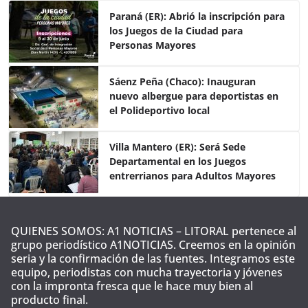
e
er
s
p
Paraná (ER): Abrió la inscripción para
los Juegos de la Ciudad para
b
A
ar
Personas Mayores
o
p
tir
o
p
Sáenz Peña (Chaco): Inauguran
nuevo albergue para deportistas en
k
el Polideportivo local
Villa Mantero (ER): Será Sede
Departamental en los Juegos
entrerrianos para Adultos Mayores
QUIENES SOMOS: A1 NOTICIAS – LITORAL pertenece al
grupo periodístico A1NOTICIAS. Creemos en la opinión
seria y la confirmación de las fuentes. Integramos este
equipo, periodistas con mucha trayectoria y jóvenes
con la impronta fresca que le hace muy bien al
producto final.