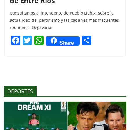
de Entre Ríos”
Consultamos al intendente de Pueblo Liebig, sobre la
actualidad del peronismo y las cada vez más frecuentes
reuniones. Dejó varias
F
T
W
C
Share
a
w
h
o
c
itt
at
m
e
er
s
p
b
A
ar
o
p
tir
DEPORTES
o
p
k