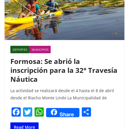
DEPORTES
MUNICIPIOS
Formosa: Se abrió la
inscripción para la 32° Travesía
Náutica
La actividad se realizará desde el 4 hasta el 8 de abril
desde el Riacho Monte Lindo La Municipalidad de
F
T
W
C
Share
a
w
h
o
Read More