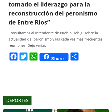
tomado el liderazgo para la
reconstrucción del peronismo
de Entre Ríos”
Consultamos al intendente de Pueblo Liebig, sobre la
actualidad del peronismo y las cada vez más frecuentes
reuniones. Dejó varias
F
T
W
C
Share
a
w
h
o
c
itt
at
m
e
er
s
p
b
A
ar
o
p
tir
DEPORTES
o
p