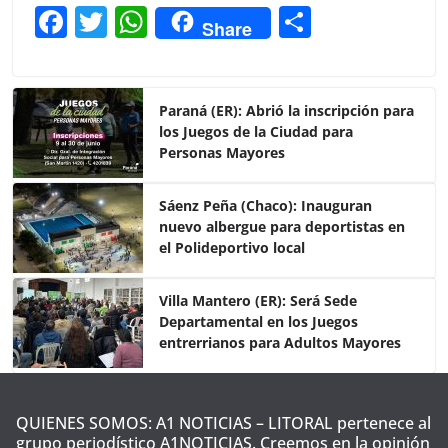
F
T
W
C
Share
a
w
h
o
c
itt
at
m
e
er
s
p
Paraná (ER): Abrió la inscripción para
los Juegos de la Ciudad para
b
A
ar
Personas Mayores
o
p
tir
o
p
Sáenz Peña (Chaco): Inauguran
nuevo albergue para deportistas en
k
el Polideportivo local
Villa Mantero (ER): Será Sede
Departamental en los Juegos
entrerrianos para Adultos Mayores
QUIENES SOMOS: A1 NOTICIAS – LITORAL pertenece al
grupo periodístico A1NOTICIAS. Creemos en la opinión