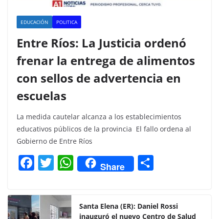
EDUCACIÓN
POLITICA
Entre Ríos: La Justicia ordenó
frenar la entrega de alimentos
con sellos de advertencia en
escuelas
La medida cautelar alcanza a los establecimientos
educativos públicos de la provincia El fallo ordena al
Gobierno de Entre Ríos
F
T
W
C
Share
a
w
h
o
c
itt
at
m
e
er
s
p
Santa Elena (ER): Daniel Rossi
inauguró el nuevo Centro de Salud