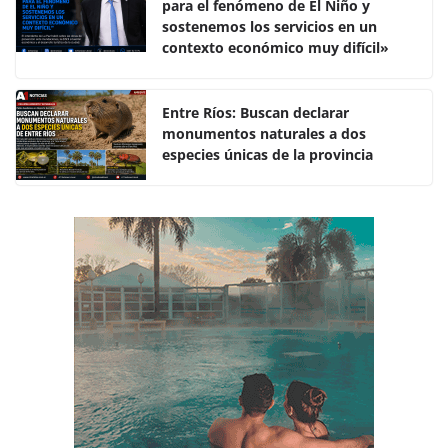
para el fenómeno de El Niño y
b
A
ar
sostenemos los servicios en un
o
p
tir
contexto económico muy difícil»
o
p
k
Entre Ríos: Buscan declarar
monumentos naturales a dos
especies únicas de la provincia