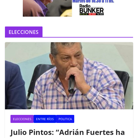
e
o
ELECCIONES
ELECCIONES
ENTRE RÍOS
POLITICA
Julio Pintos: “Adrián Fuertes ha