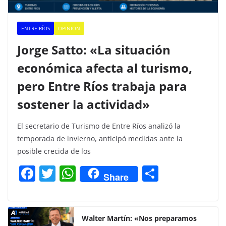
ENTRE RÍOS
OPINION
Jorge Satto: «La situación
económica afecta al turismo,
pero Entre Ríos trabaja para
sostener la actividad»
El secretario de Turismo de Entre Ríos analizó la
temporada de invierno, anticipó medidas ante la
posible crecida de los
F
T
W
C
Share
a
w
h
o
c
itt
at
m
e
er
s
p
Walter Martín: «Nos preparamos