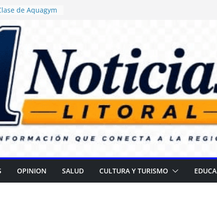
 Clase de Aquagym
uelazo Termal”
ticia ordenó
 de alimentos con
ncia en escuelas
 Daniel Rossi
o Centro de Salud
II
 campaña para
 cataratas
): Gran
l Día de las
S
OPINION
SALUD
CULTURA Y TURISMO
EDUCA