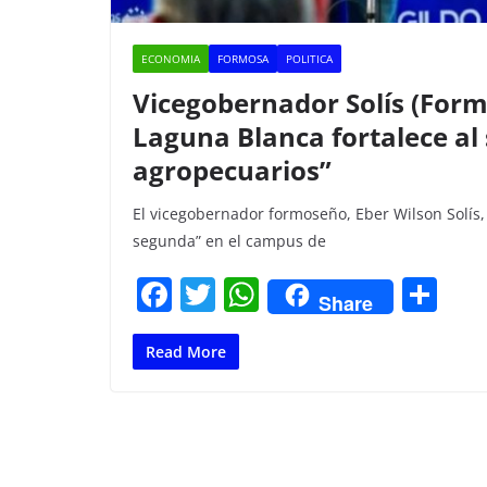
ECONOMIA
FORMOSA
POLITICA
Vicegobernador Solís (Form
Laguna Blanca fortalece al
agropecuarios”
El vicegobernador formoseño, Eber Wilson Solís
segunda” en el campus de
F
T
W
C
Share
a
w
h
o
c
itt
at
m
Read More
e
er
s
p
b
A
ar
o
p
tir