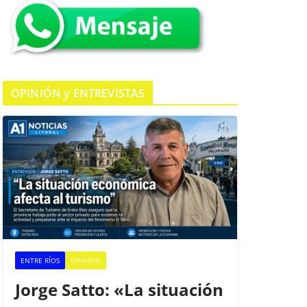
k
OPINIÓN y ENTREVISTAS
ENTRE RÍOS
OPINION
Jorge Satto: «La situación