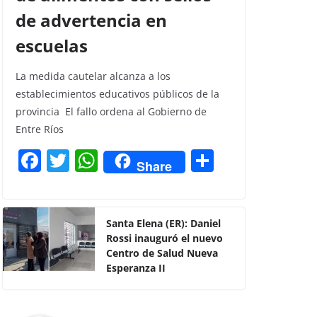
de advertencia en
escuelas
La medida cautelar alcanza a los
establecimientos educativos públicos de la
provincia El fallo ordena al Gobierno de
Entre Ríos
F
T
W
C
Share
a
w
h
o
c
itt
at
m
e
er
s
p
Santa Elena (ER): Daniel
Rossi inauguró el nuevo
b
A
ar
Centro de Salud Nueva
o
p
tir
Esperanza II
o
p