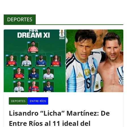
b
A
ar
o
p
tir
DEPORTES
o
p
k
DEPORTES
ENTRE RÍOS
Lisandro “Licha” Martínez: De
Entre Ríos al 11 ideal del