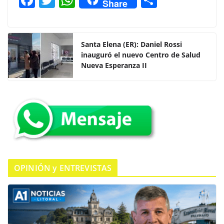
Share
a
w
h
o
c
itt
at
m
e
er
s
p
Santa Elena (ER): Daniel Rossi
inauguró el nuevo Centro de Salud
b
A
ar
Nueva Esperanza II
o
p
tir
o
p
k
OPINIÓN y ENTREVISTAS