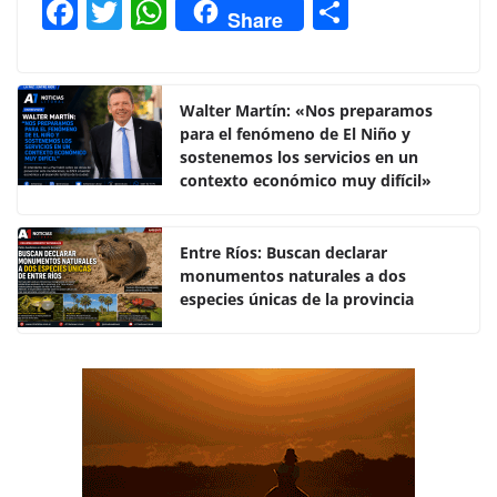
F
T
W
C
Share
a
w
h
o
c
itt
at
m
e
er
s
p
Walter Martín: «Nos preparamos
para el fenómeno de El Niño y
b
A
ar
sostenemos los servicios en un
o
p
tir
contexto económico muy difícil»
o
p
k
Entre Ríos: Buscan declarar
monumentos naturales a dos
especies únicas de la provincia