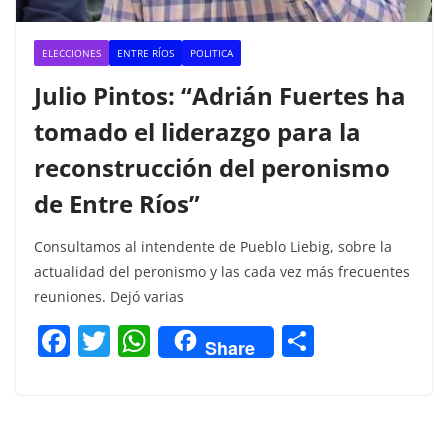
ELECCIONES
ENTRE RÍOS
POLITICA
Julio Pintos: “Adrián Fuertes ha
tomado el liderazgo para la
reconstrucción del peronismo
de Entre Ríos”
Consultamos al intendente de Pueblo Liebig, sobre la
actualidad del peronismo y las cada vez más frecuentes
reuniones. Dejó varias
F
T
W
C
Share
a
w
h
o
c
itt
at
m
e
er
s
p