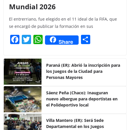
Mundial 2026
El entrerriano, fue elegido en el 11 ideal de la FIFA, que
se encargó de publicar la formación en sus
F
T
W
C
Share
a
w
h
o
c
itt
at
m
e
er
s
p
Paraná (ER): Abrió la inscripción para
los Juegos de la Ciudad para
b
A
ar
Personas Mayores
o
p
tir
o
p
Sáenz Peña (Chaco): Inauguran
nuevo albergue para deportistas en
k
el Polideportivo local
Villa Mantero (ER): Será Sede
Departamental en los Juegos