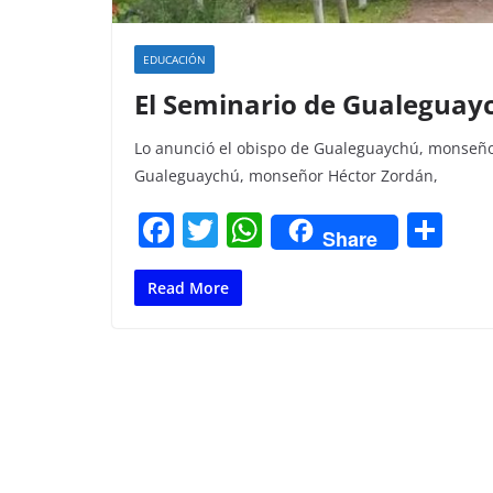
EDUCACIÓN
El Seminario de Gualeguayc
Lo anunció el obispo de Gualeguaychú, monseñor
Gualeguaychú, monseñor Héctor Zordán,
F
T
W
C
Share
a
w
h
o
c
itt
at
m
Read More
e
er
s
p
b
A
ar
o
p
tir
o
p
k