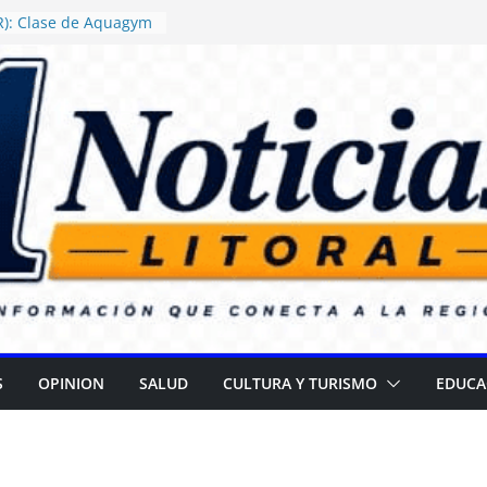
R): Clase de Aquagym
“Abuelazo Termal”
 Justicia ordenó
rega de alimentos con
ertencia en escuelas
R): Daniel Rossi
uevo Centro de Salud
za II
nza campaña para
rar cataratas
(ER): Gran
r el Día de las
S
OPINION
SALUD
CULTURA Y TURISMO
EDUCA