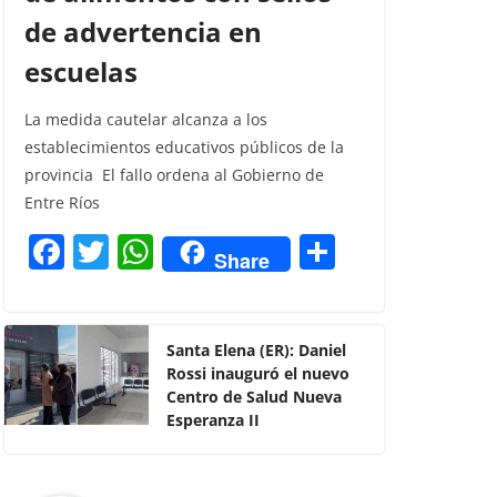
de advertencia en
escuelas
La medida cautelar alcanza a los
establecimientos educativos públicos de la
provincia El fallo ordena al Gobierno de
Entre Ríos
F
T
W
C
Share
a
w
h
o
c
itt
at
m
e
er
s
p
Santa Elena (ER): Daniel
Rossi inauguró el nuevo
b
A
ar
Centro de Salud Nueva
o
p
tir
Esperanza II
o
p