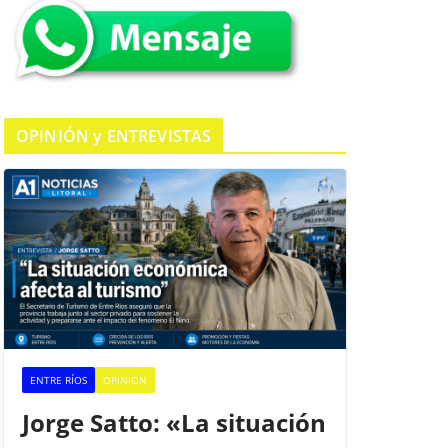
k
OPINIÓN y ENTREVISTAS
ENTRE RÍOS
OPINION
Jorge Satto: «La situación