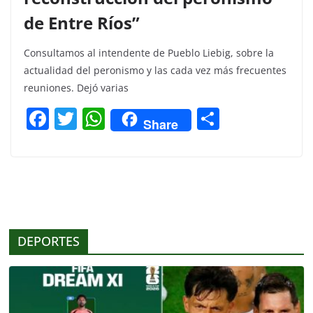
de Entre Ríos”
Consultamos al intendente de Pueblo Liebig, sobre la
actualidad del peronismo y las cada vez más frecuentes
reuniones. Dejó varias
F
T
W
C
Share
a
w
h
o
c
itt
at
m
e
er
s
p
b
A
ar
o
p
tir
DEPORTES
o
p
k