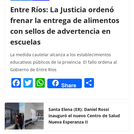
Entre Ríos: La Justicia ordenó
frenar la entrega de alimentos
con sellos de advertencia en
escuelas
La medida cautelar alcanza a los establecimientos
educativos públicos de la provincia El fallo ordena al
Gobierno de Entre Ríos
F
T
W
C
Share
a
w
h
o
c
itt
at
m
e
er
s
p
Santa Elena (ER): Daniel Rossi
inauguró el nuevo Centro de Salud
b
A
ar
Nueva Esperanza II
o
p
tir