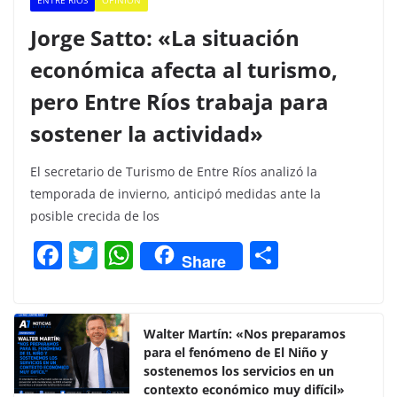
Jorge Satto: «La situación
económica afecta al turismo,
pero Entre Ríos trabaja para
sostener la actividad»
El secretario de Turismo de Entre Ríos analizó la
temporada de invierno, anticipó medidas ante la
posible crecida de los
F
T
W
C
Share
a
w
h
o
c
itt
at
m
e
er
s
p
Walter Martín: «Nos preparamos
para el fenómeno de El Niño y
b
A
ar
sostenemos los servicios en un
o
p
tir
contexto económico muy difícil»