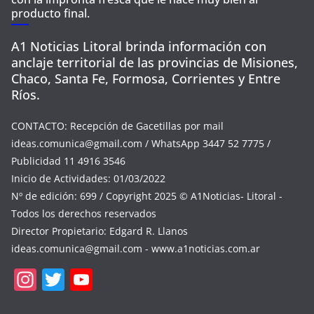
producto final.
A1 Noticias Litoral brinda información con
anclaje territorial de las provincias de Misiones,
Chaco, Santa Fe, Formosa, Corrientes y Entre
Ríos.
CONTACTO: Recepción de Gacetillas por mail
ideas.comunica@gmail.com
/ WhatsApp 3447 52 7775 /
Publicidad 11 4916 3546
Inicio de Actividades: 01/03/2022
Nº de edición: 699 / Copyright 2025 © A1Noticias- Litoral -
Todos los derechos reservados
Director Propietario: Edgard R. Llanos
ideas.comunica@gmail.com
- www.a1noticias.com.ar
In
T
Y
st
w
o