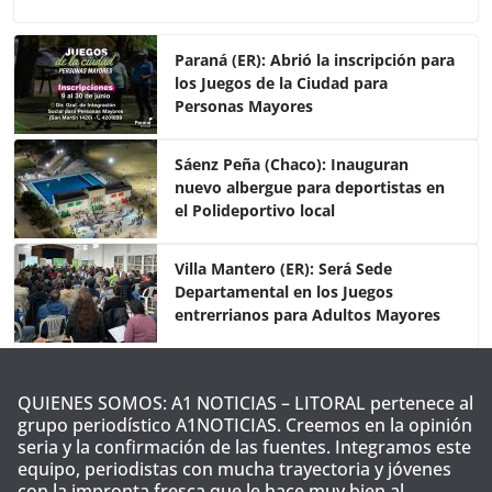
c
itt
at
m
e
er
s
p
Paraná (ER): Abrió la inscripción para
los Juegos de la Ciudad para
b
A
ar
Personas Mayores
o
p
tir
o
p
Sáenz Peña (Chaco): Inauguran
nuevo albergue para deportistas en
k
el Polideportivo local
Villa Mantero (ER): Será Sede
Departamental en los Juegos
entrerrianos para Adultos Mayores
QUIENES SOMOS: A1 NOTICIAS – LITORAL pertenece al
grupo periodístico A1NOTICIAS. Creemos en la opinión
seria y la confirmación de las fuentes. Integramos este
equipo, periodistas con mucha trayectoria y jóvenes
con la impronta fresca que le hace muy bien al