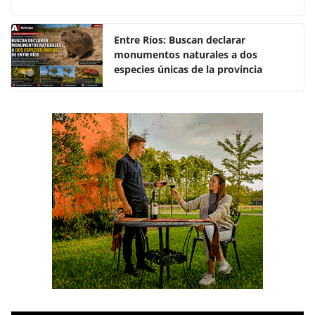
o
p
k
Entre Ríos: Buscan declarar
monumentos naturales a dos
especies únicas de la provincia