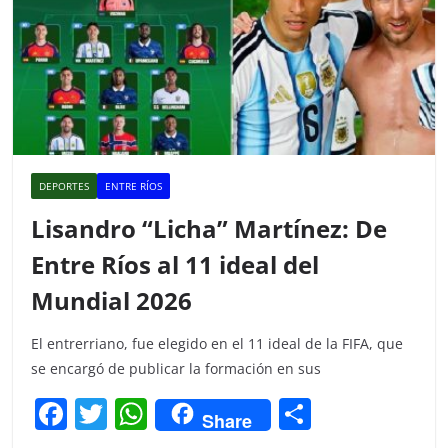
DEPORTES
ENTRE RÍOS
Lisandro “Licha” Martínez: De
Entre Ríos al 11 ideal del
Mundial 2026
El entrerriano, fue elegido en el 11 ideal de la FIFA, que
se encargó de publicar la formación en sus
F
T
W
C
Share
a
w
h
o