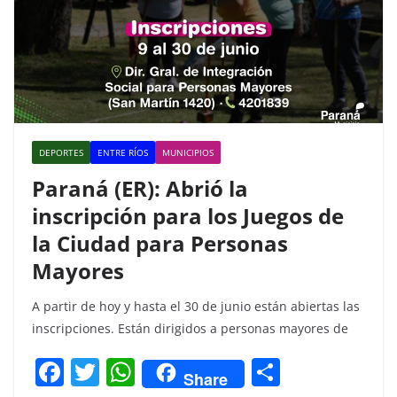
DEPORTES
ENTRE RÍOS
MUNICIPIOS
Paraná (ER): Abrió la
inscripción para los Juegos de
la Ciudad para Personas
Mayores
A partir de hoy y hasta el 30 de junio están abiertas las
inscripciones. Están dirigidos a personas mayores de
F
T
W
C
Share