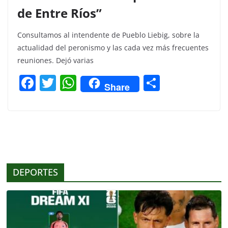
de Entre Ríos”
Consultamos al intendente de Pueblo Liebig, sobre la
actualidad del peronismo y las cada vez más frecuentes
reuniones. Dejó varias
F
T
W
C
Share
a
w
h
o
c
itt
at
m
e
er
s
p
b
A
ar
o
p
tir
DEPORTES
o
p
k