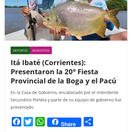
DEPORTES
MUNICIPIOS
Itá Ibaté (Corrientes):
Presentaron la 20° Fiesta
Provincial de la Boga y el Pacú
En la Casa de Gobierno, encabezado por el intendente
Secundino Portela y parte de su equipo de gobierno fue
presentado
F
T
W
C
Share
a
w
h
o