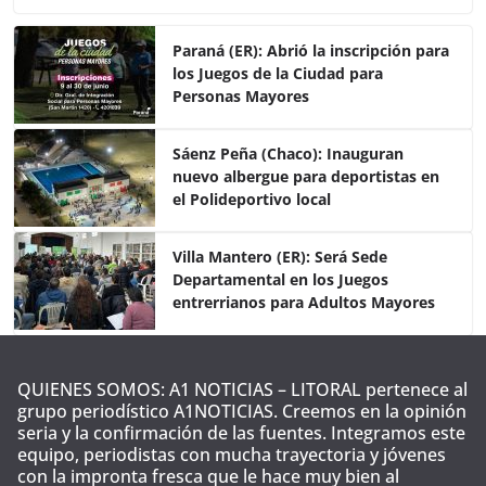
c
itt
at
m
e
er
s
p
Paraná (ER): Abrió la inscripción para
los Juegos de la Ciudad para
b
A
ar
Personas Mayores
o
p
tir
o
p
Sáenz Peña (Chaco): Inauguran
nuevo albergue para deportistas en
k
el Polideportivo local
Villa Mantero (ER): Será Sede
Departamental en los Juegos
entrerrianos para Adultos Mayores
QUIENES SOMOS: A1 NOTICIAS – LITORAL pertenece al
grupo periodístico A1NOTICIAS. Creemos en la opinión
seria y la confirmación de las fuentes. Integramos este
equipo, periodistas con mucha trayectoria y jóvenes
con la impronta fresca que le hace muy bien al