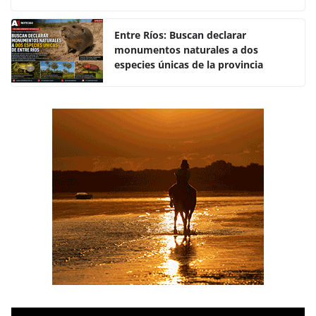
o
p
k
Entre Ríos: Buscan declarar
monumentos naturales a dos
especies únicas de la provincia
R