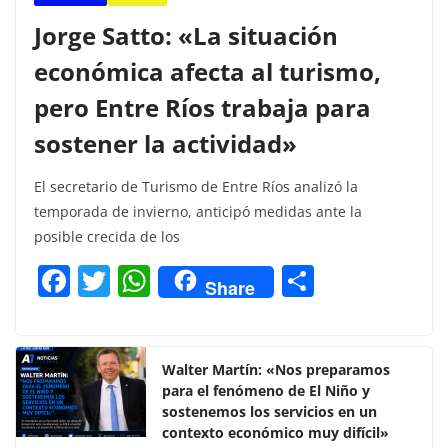
Jorge Satto: «La situación
económica afecta al turismo,
pero Entre Ríos trabaja para
sostener la actividad»
El secretario de Turismo de Entre Ríos analizó la
temporada de invierno, anticipó medidas ante la
posible crecida de los
F
T
W
C
Share
a
w
h
o
c
itt
at
m
e
er
s
p
Walter Martín: «Nos preparamos
para el fenómeno de El Niño y
b
A
ar
sostenemos los servicios en un
o
p
tir
contexto económico muy difícil»