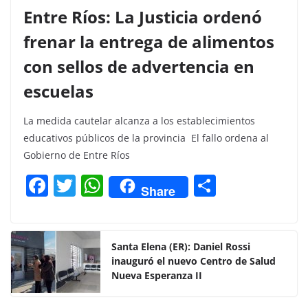
Entre Ríos: La Justicia ordenó
frenar la entrega de alimentos
con sellos de advertencia en
escuelas
La medida cautelar alcanza a los establecimientos
educativos públicos de la provincia El fallo ordena al
Gobierno de Entre Ríos
F
T
W
C
Share
a
w
h
o
c
itt
at
m
e
er
s
p
Santa Elena (ER): Daniel Rossi
inauguró el nuevo Centro de Salud
b
A
ar
Nueva Esperanza II
o
p
tir