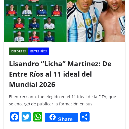
DEPORTES
ENTRE RÍOS
Lisandro “Licha” Martínez: De
Entre Ríos al 11 ideal del
Mundial 2026
El entrerriano, fue elegido en el 11 ideal de la FIFA, que
se encargó de publicar la formación en sus
F
T
W
C
Share
a
w
h
o