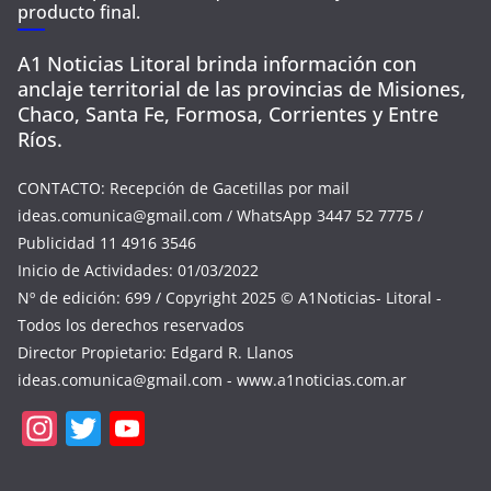
producto final.
A1 Noticias Litoral brinda información con
anclaje territorial de las provincias de Misiones,
Chaco, Santa Fe, Formosa, Corrientes y Entre
Ríos.
CONTACTO: Recepción de Gacetillas por mail
ideas.comunica@gmail.com
/ WhatsApp 3447 52 7775 /
Publicidad 11 4916 3546
Inicio de Actividades: 01/03/2022
Nº de edición: 699 / Copyright 2025 © A1Noticias- Litoral -
Todos los derechos reservados
Director Propietario: Edgard R. Llanos
ideas.comunica@gmail.com
- www.a1noticias.com.ar
In
T
Y
st
w
o