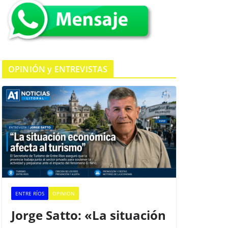
k
OPINIÓN y ENTREVISTAS
ENTRE RÍOS
OPINION
Jorge Satto: «La situación