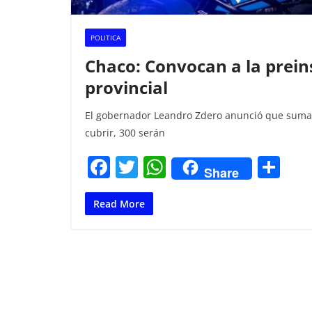
POLITICA
Chaco: Convocan a la preins
provincial
El gobernador Leandro Zdero anunció que sumar
cubrir, 300 serán
F
T
W
C
Share
a
w
h
o
c
itt
at
m
Read More
e
er
s
p
b
A
ar
o
p
tir
o
p