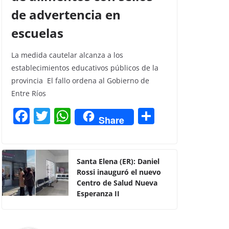
de advertencia en
escuelas
La medida cautelar alcanza a los
establecimientos educativos públicos de la
provincia El fallo ordena al Gobierno de
Entre Ríos
F
T
W
C
Share
a
w
h
o
c
itt
at
m
e
er
s
p
Santa Elena (ER): Daniel
Rossi inauguró el nuevo
b
A
ar
Centro de Salud Nueva
o
p
tir
Esperanza II
o
p