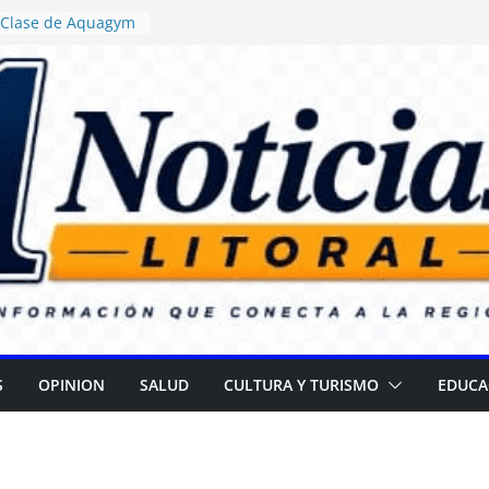
: Clase de Aquagym
buelazo Termal”
sticia ordenó
a de alimentos con
encia en escuelas
: Daniel Rossi
vo Centro de Salud
 II
a campaña para
r cataratas
R): Gran
el Día de las
S
OPINION
SALUD
CULTURA Y TURISMO
EDUCA