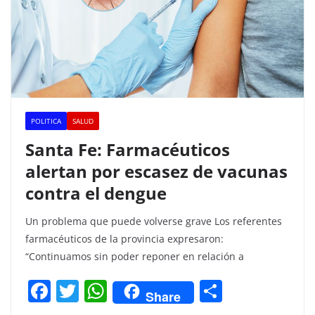
POLITICA
SALUD
Santa Fe: Farmacéuticos
alertan por escasez de vacunas
contra el dengue
Un problema que puede volverse grave Los referentes
farmacéuticos de la provincia expresaron:
“Continuamos sin poder reponer en relación a
F
T
W
C
Share
a
w
h
o