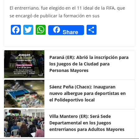
El entrerriano, fue elegido en el 11 ideal de la FIFA, que
se encargó de publicar la formación en sus
F
T
W
C
Share
a
w
h
o
c
itt
at
m
e
er
s
p
Paraná (ER): Abrió la inscripción para
los Juegos de la Ciudad para
b
A
ar
Personas Mayores
o
p
tir
o
p
Sáenz Peña (Chaco): Inauguran
nuevo albergue para deportistas en
k
el Polideportivo local
Villa Mantero (ER): Será Sede
Departamental en los Juegos
entrerrianos para Adultos Mayores