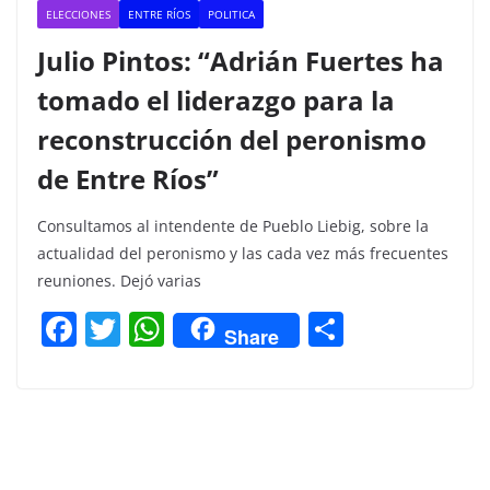
ELECCIONES
ENTRE RÍOS
POLITICA
Julio Pintos: “Adrián Fuertes ha
tomado el liderazgo para la
reconstrucción del peronismo
de Entre Ríos”
Consultamos al intendente de Pueblo Liebig, sobre la
actualidad del peronismo y las cada vez más frecuentes
reuniones. Dejó varias
F
T
W
C
Share
a
w
h
o
c
itt
at
m
e
er
s
p
b
A
ar