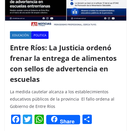
EDUCACIÓN
POLITICA
Entre Ríos: La Justicia ordenó
frenar la entrega de alimentos
con sellos de advertencia en
escuelas
La medida cautelar alcanza a los establecimientos
educativos públicos de la provincia El fallo ordena al
Gobierno de Entre Ríos
F
T
W
C
Share
a
w
h
o