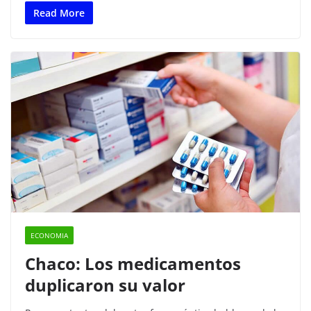
c
itt
at
m
Read More
e
er
s
p
b
A
ar
o
p
tir
o
p
k
ECONOMIA
Chaco: Los medicamentos
duplicaron su valor