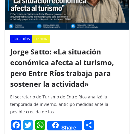
ENTRE RÍOS
OPINION
Jorge Satto: «La situación
económica afecta al turismo,
pero Entre Ríos trabaja para
sostener la actividad»
El secretario de Turismo de Entre Ríos analizó la
temporada de invierno, anticipó medidas ante la
posible crecida de los
F
T
W
C
Share