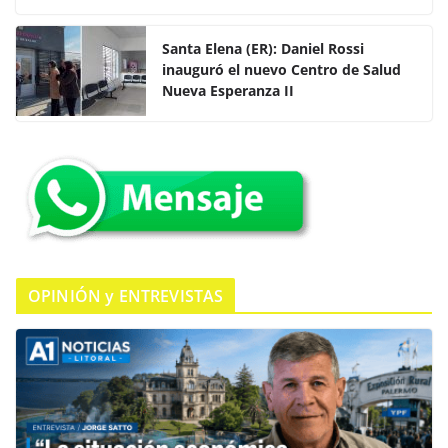
c
itt
at
m
e
er
s
p
Santa Elena (ER): Daniel Rossi
inauguró el nuevo Centro de Salud
b
A
ar
Nueva Esperanza II
o
p
tir
o
p
k
OPINIÓN y ENTREVISTAS