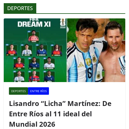
o
p
tir
DEPORTES
o
p
k
DEPORTES
ENTRE RÍOS
Lisandro “Licha” Martínez: De
Entre Ríos al 11 ideal del
Mundial 2026