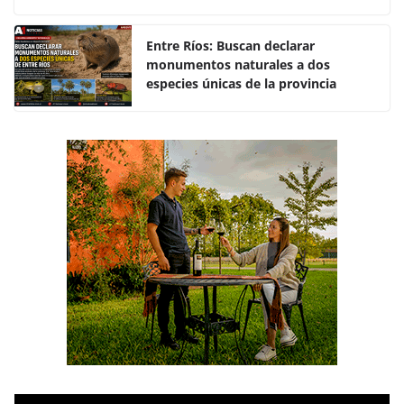
o
p
k
Entre Ríos: Buscan declarar
monumentos naturales a dos
especies únicas de la provincia