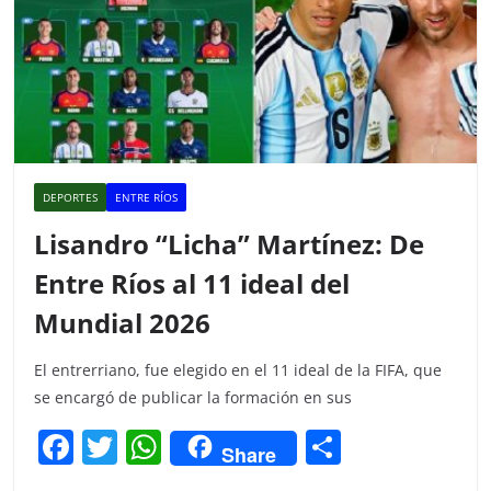
DEPORTES
ENTRE RÍOS
Lisandro “Licha” Martínez: De
Entre Ríos al 11 ideal del
Mundial 2026
El entrerriano, fue elegido en el 11 ideal de la FIFA, que
se encargó de publicar la formación en sus
F
T
W
C
Share
a
w
h
o