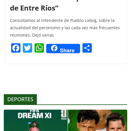
de Entre Ríos”
Consultamos al intendente de Pueblo Liebig, sobre la
actualidad del peronismo y las cada vez más frecuentes
reuniones. Dejó varias
F
T
W
C
Share
a
w
h
o
c
itt
at
m
e
er
s
p
b
A
ar
o
p
tir
DEPORTES
o
p
k