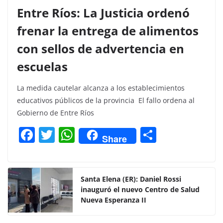
Entre Ríos: La Justicia ordenó
frenar la entrega de alimentos
con sellos de advertencia en
escuelas
La medida cautelar alcanza a los establecimientos
educativos públicos de la provincia El fallo ordena al
Gobierno de Entre Ríos
F
T
W
C
Share
a
w
h
o
c
itt
at
m
e
er
s
p
Santa Elena (ER): Daniel Rossi
inauguró el nuevo Centro de Salud
b
A
ar
Nueva Esperanza II
o
p
tir