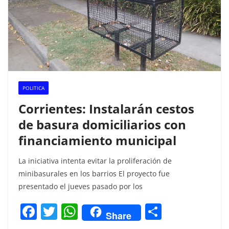
POLITICA
Corrientes: Instalarán cestos
de basura domiciliarios con
financiamiento municipal
La iniciativa intenta evitar la proliferación de
minibasurales en los barrios El proyecto fue
presentado el jueves pasado por los
F
T
W
C
Share
a
w
h
o