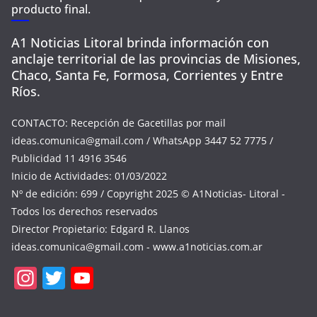
producto final.
A1 Noticias Litoral brinda información con
anclaje territorial de las provincias de Misiones,
Chaco, Santa Fe, Formosa, Corrientes y Entre
Ríos.
CONTACTO: Recepción de Gacetillas por mail
ideas.comunica@gmail.com
/ WhatsApp 3447 52 7775 /
Publicidad 11 4916 3546
Inicio de Actividades: 01/03/2022
Nº de edición: 699 / Copyright 2025 © A1Noticias- Litoral -
Todos los derechos reservados
Director Propietario: Edgard R. Llanos
ideas.comunica@gmail.com
- www.a1noticias.com.ar
In
T
Y
st
w
o