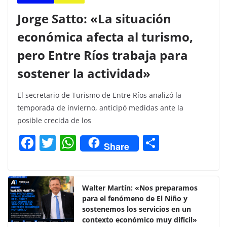
Jorge Satto: «La situación
económica afecta al turismo,
pero Entre Ríos trabaja para
sostener la actividad»
El secretario de Turismo de Entre Ríos analizó la
temporada de invierno, anticipó medidas ante la
posible crecida de los
F
T
W
C
Share
a
w
h
o
c
itt
at
m
e
er
s
p
Walter Martín: «Nos preparamos
para el fenómeno de El Niño y
b
A
ar
sostenemos los servicios en un
o
p
tir
contexto económico muy difícil»