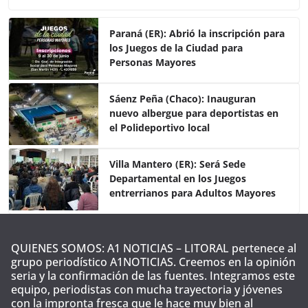
c
itt
at
m
e
er
s
p
Paraná (ER): Abrió la inscripción para
los Juegos de la Ciudad para
b
A
ar
Personas Mayores
o
p
tir
o
p
Sáenz Peña (Chaco): Inauguran
nuevo albergue para deportistas en
k
el Polideportivo local
Villa Mantero (ER): Será Sede
Departamental en los Juegos
entrerrianos para Adultos Mayores
QUIENES SOMOS: A1 NOTICIAS – LITORAL pertenece al
grupo periodístico A1NOTICIAS. Creemos en la opinión
seria y la confirmación de las fuentes. Integramos este
equipo, periodistas con mucha trayectoria y jóvenes
con la impronta fresca que le hace muy bien al