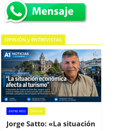
k
OPINIÓN y ENTREVISTAS
ENTRE RÍOS
OPINION
Jorge Satto: «La situación