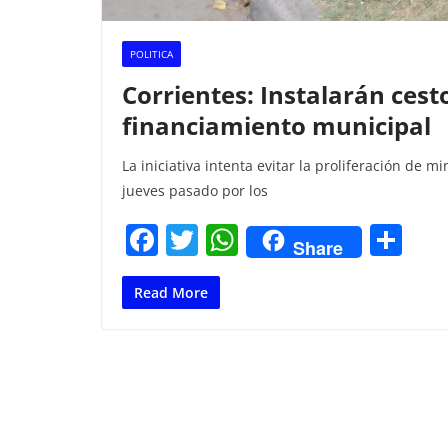
POLITICA
Corrientes: Instalarán cest
financiamiento municipal
La iniciativa intenta evitar la proliferación de m
jueves pasado por los
F
T
W
C
Share
a
w
h
o
c
itt
at
m
Read More
e
er
s
p
b
A
ar
o
p
tir
o
p