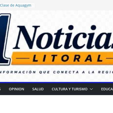
: Clase de Aquagym
buelazo Termal”
sticia ordenó
a de alimentos con
encia en escuelas
: Daniel Rossi
vo Centro de Salud
 II
a campaña para
r cataratas
R): Gran
el Día de las
S
OPINION
SALUD
CULTURA Y TURISMO
EDUCA