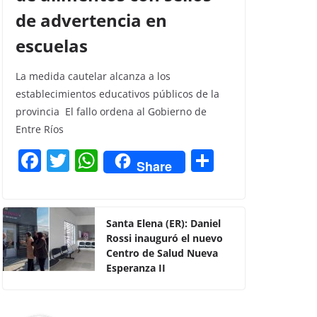
de advertencia en
escuelas
La medida cautelar alcanza a los
establecimientos educativos públicos de la
provincia El fallo ordena al Gobierno de
Entre Ríos
F
T
W
C
Share
a
w
h
o
c
itt
at
m
e
er
s
p
Santa Elena (ER): Daniel
Rossi inauguró el nuevo
b
A
ar
Centro de Salud Nueva
o
p
tir
Esperanza II
o
p