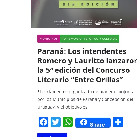
MUNICIPIOS
PATRIMONIO HISTORICO Y CULTURAL
Paraná: Los intendentes
Romero y Lauritto lanzaro
la 5ª edición del Concurso
Literario “Entre Orillas”
El certamen es organizado de manera conjunta
por los Municipios de Paraná y Concepción del
Uruguay, y el objetivo es
F
T
W
C
Share
a
w
h
o