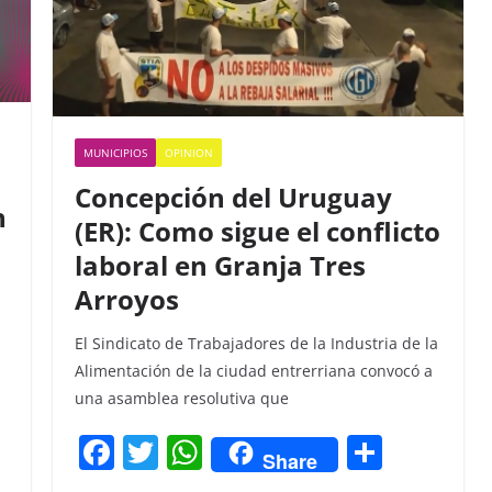
MUNICIPIOS
OPINION
Concepción del Uruguay
n
(ER): Como sigue el conflicto
laboral en Granja Tres
Arroyos
El Sindicato de Trabajadores de la Industria de la
Alimentación de la ciudad entrerriana convocó a
una asamblea resolutiva que
F
T
W
C
Share
a
w
h
o