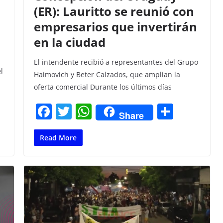
(ER): Lauritto se reunió con
empresarios que invertirán
en la ciudad
El intendente recibió a representantes del Grupo
l
Haimovich y Beter Calzados, que amplian la
oferta comercial Durante los últimos días
F
T
W
C
Share
a
w
h
o
c
itt
at
m
Read More
e
er
s
p
b
A
ar
o
p
tir
o
p
k