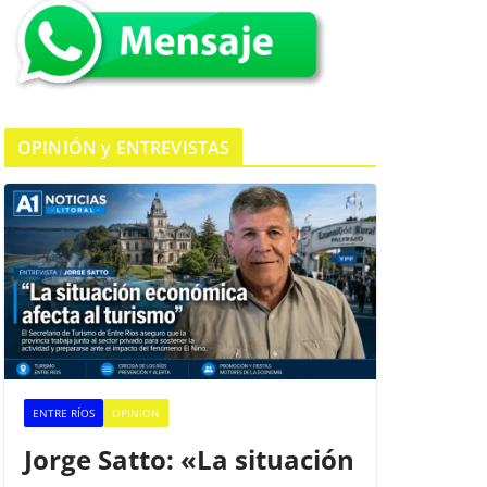
k
OPINIÓN y ENTREVISTAS
ENTRE RÍOS
OPINION
Jorge Satto: «La situación