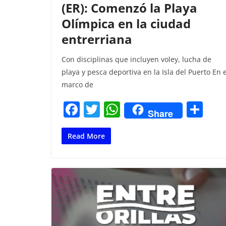
(ER): Comenzó la Playa
Olímpica en la ciudad
entrerriana
Con disciplinas que incluyen voley, lucha de
playa y pesca deportiva en la Isla del Puerto En e
marco de
F
T
W
C
Share
a
w
h
o
c
itt
at
m
Read More
e
er
s
p
b
A
ar
o
p
tir
o
p
k