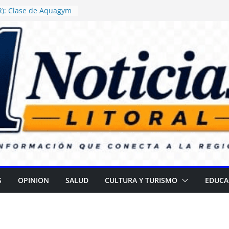
R): Clase de Aquagym
“Abuelazo Termal”
 Justicia ordenó
rega de alimentos con
ertencia en escuelas
R): Daniel Rossi
uevo Centro de Salud
za II
nza campaña para
rar cataratas
(ER): Gran
r el Día de las
S
OPINION
SALUD
CULTURA Y TURISMO
EDUCA