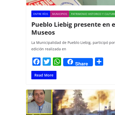
ENTRE RÍOS
MUNICIPIOS
PATRIMONIO HISTORICO Y CULTUR
Pueblo Liebig presente en e
Museos
La Municipalidad de Pueblo Liebig, participó po
edición realizada en
F
T
W
C
Share
a
w
h
o
c
itt
at
m
Read More
e
er
s
p
b
A
ar
o
p
tir
o
p