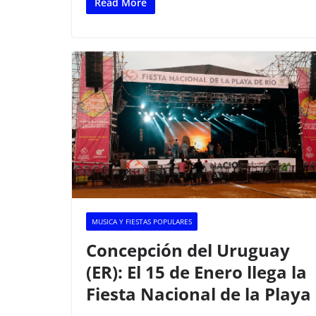
c
itt
at
m
Read More
e
er
s
p
b
A
ar
o
p
tir
o
p
k
MUSICA Y FIESTAS POPULARES
Concepción del Uruguay
(ER): El 15 de Enero llega la
Fiesta Nacional de la Playa