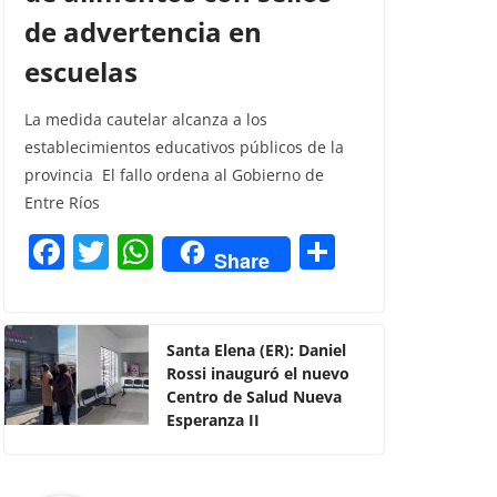
de advertencia en
escuelas
La medida cautelar alcanza a los
establecimientos educativos públicos de la
provincia El fallo ordena al Gobierno de
Entre Ríos
F
T
W
C
Share
a
w
h
o
c
itt
at
m
e
er
s
p
Santa Elena (ER): Daniel
Rossi inauguró el nuevo
b
A
ar
Centro de Salud Nueva
o
p
tir
Esperanza II
o
p