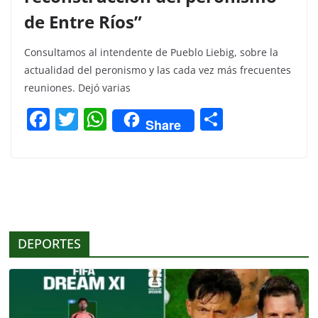
de Entre Ríos”
Consultamos al intendente de Pueblo Liebig, sobre la
actualidad del peronismo y las cada vez más frecuentes
reuniones. Dejó varias
F
T
W
C
Share
a
w
h
o
c
itt
at
m
e
er
s
p
b
A
ar
o
p
tir
DEPORTES
o
p
k