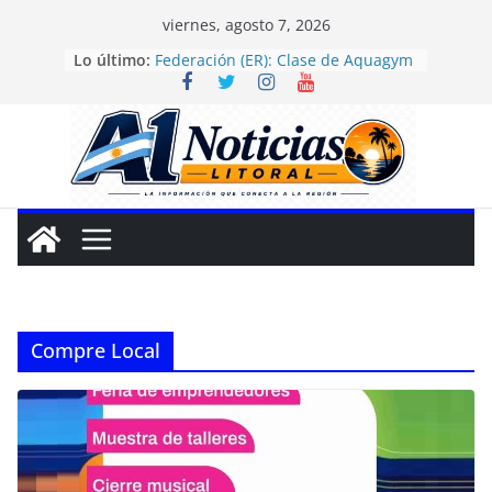
Saltar
viernes, agosto 7, 2026
Villa Mantero (ER): Gran
al
Lo último:
celebración por el Día de las
contenido
Infancias
Federación (ER): Clase de Aquagym
bajo el lema “Abuelazo Termal”
Entre Ríos: La Justicia ordenó
frenar la entrega de alimentos con
sellos de advertencia en escuelas
Santa Elena (ER): Daniel Rossi
inauguró el nuevo Centro de Salud
Nueva Esperanza II
Chaco: Comienza campaña para
detectar y operar cataratas
Compre Local