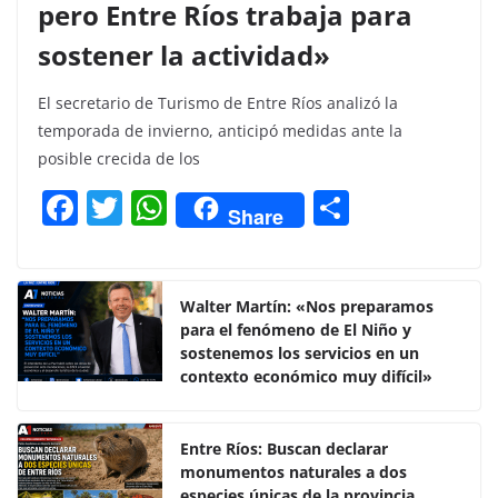
pero Entre Ríos trabaja para
sostener la actividad»
El secretario de Turismo de Entre Ríos analizó la
temporada de invierno, anticipó medidas ante la
posible crecida de los
F
T
W
C
Share
a
w
h
o
c
itt
at
m
e
er
s
p
Walter Martín: «Nos preparamos
para el fenómeno de El Niño y
b
A
ar
sostenemos los servicios en un
o
p
tir
contexto económico muy difícil»
o
p
k
Entre Ríos: Buscan declarar
monumentos naturales a dos
especies únicas de la provincia