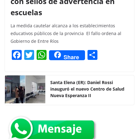
con sellos de advertencia en
escuelas
La medida cautelar alcanza a los establecimientos
educativos públicos de la provincia El fallo ordena al
Gobierno de Entre Ríos
F
T
W
C
Share
a
w
h
o
c
itt
at
m
e
er
s
p
Santa Elena (ER): Daniel Rossi
inauguró el nuevo Centro de Salud
b
A
ar
Nueva Esperanza II
o
p
tir
o
p
k