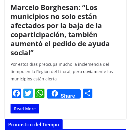
Marcelo Borghesan: “Los
municipios no solo están
afectados por la baja de la
coparticipación, también
aumentó el pedido de ayuda
social”
Por estos días preocupa mucho la inclemencia del
tiempo en la Región del Litoral, pero obviamente los
municipios están alerta
F
T
W
C
Share
a
w
h
o
c
itt
at
m
Read More
e
er
s
p
Pronostico del Tiempo
b
A
ar