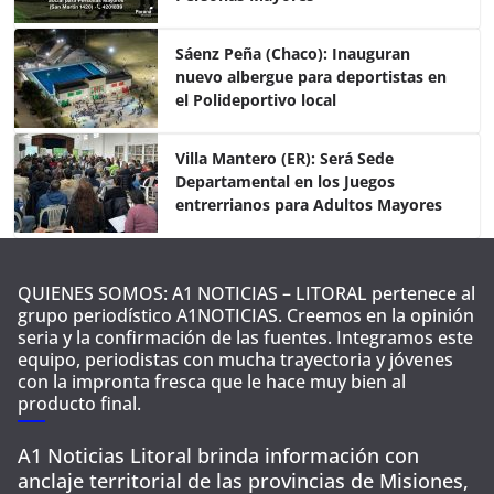
o
p
tir
o
p
Sáenz Peña (Chaco): Inauguran
nuevo albergue para deportistas en
k
el Polideportivo local
Villa Mantero (ER): Será Sede
Departamental en los Juegos
entrerrianos para Adultos Mayores
QUIENES SOMOS: A1 NOTICIAS – LITORAL pertenece al
grupo periodístico A1NOTICIAS. Creemos en la opinión
seria y la confirmación de las fuentes. Integramos este
equipo, periodistas con mucha trayectoria y jóvenes
con la impronta fresca que le hace muy bien al
producto final.
A1 Noticias Litoral brinda información con
anclaje territorial de las provincias de Misiones,