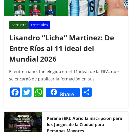
DEPORTES
ENTRE RÍOS
Lisandro “Licha” Martínez: De
Entre Ríos al 11 ideal del
Mundial 2026
El entrerriano, fue elegido en el 11 ideal de la FIFA, que
se encargó de publicar la formación en sus
F
T
W
C
Share
a
w
h
o
c
itt
at
m
e
er
s
p
Paraná (ER): Abrió la inscripción para
los Juegos de la Ciudad para
b
A
ar
Personas Mayores