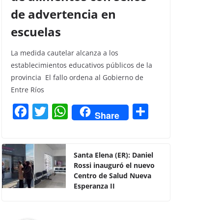
de advertencia en
escuelas
La medida cautelar alcanza a los
establecimientos educativos públicos de la
provincia El fallo ordena al Gobierno de
Entre Ríos
F
T
W
C
Share
a
w
h
o
c
itt
at
m
e
er
s
p
Santa Elena (ER): Daniel
Rossi inauguró el nuevo
b
A
ar
Centro de Salud Nueva
o
p
tir
Esperanza II
o
p