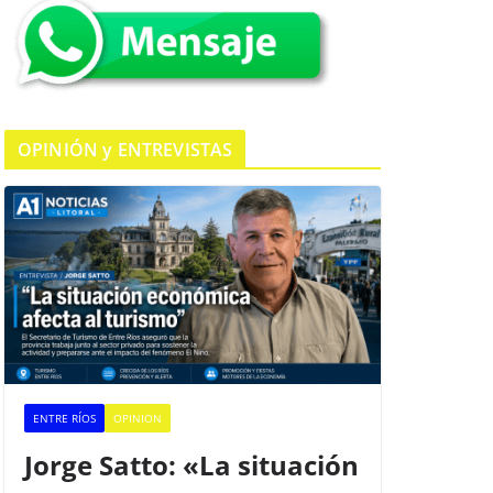
k
OPINIÓN y ENTREVISTAS
ENTRE RÍOS
OPINION
Jorge Satto: «La situación