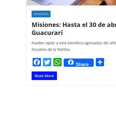
EDUCACIÓN
Misiones: Hasta el 30 de abr
Guacurarí
Pueden optar a este beneficio egresados del año
Escuelas de la Familia
F
T
W
C
Share
a
w
h
o
c
itt
at
m
Read More
e
er
s
p
b
A
ar
o
p
tir
o
p