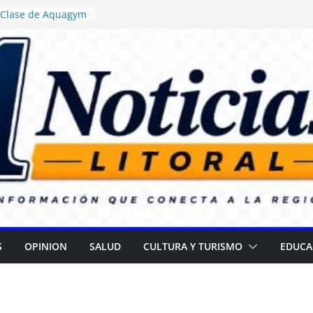
: Clase de Aquagym
buelazo Termal”
sticia ordenó
a de alimentos con
encia en escuelas
: Daniel Rossi
vo Centro de Salud
 II
a campaña para
r cataratas
R): Gran
el Día de las
S
OPINION
SALUD
CULTURA Y TURISMO
EDUCA