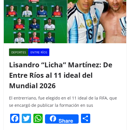
DEPORTES
ENTRE RÍOS
Lisandro “Licha” Martínez: De
Entre Ríos al 11 ideal del
Mundial 2026
El entrerriano, fue elegido en el 11 ideal de la FIFA, que
se encargó de publicar la formación en sus
F
T
W
C
Share
a
w
h
o