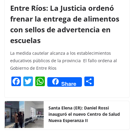
Entre Ríos: La Justicia ordenó
frenar la entrega de alimentos
con sellos de advertencia en
escuelas
La medida cautelar alcanza a los establecimientos
educativos públicos de la provincia El fallo ordena al
Gobierno de Entre Ríos
F
T
W
C
Share
a
w
h
o
c
itt
at
m
e
er
s
p
Santa Elena (ER): Daniel Rossi
inauguró el nuevo Centro de Salud
b
A
ar
Nueva Esperanza II
o
p
tir