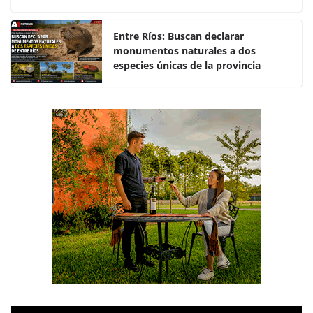
o
p
k
Entre Ríos: Buscan declarar
monumentos naturales a dos
especies únicas de la provincia