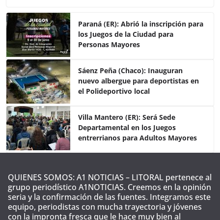
c
itt
at
m
e
er
s
p
Paraná (ER): Abrió la inscripción para
los Juegos de la Ciudad para
b
A
ar
Personas Mayores
o
p
tir
o
p
Sáenz Peña (Chaco): Inauguran
nuevo albergue para deportistas en
k
el Polideportivo local
Villa Mantero (ER): Será Sede
Departamental en los Juegos
entrerrianos para Adultos Mayores
QUIENES SOMOS: A1 NOTICIAS – LITORAL pertenece al
grupo periodístico A1NOTICIAS. Creemos en la opinión
seria y la confirmación de las fuentes. Integramos este
equipo, periodistas con mucha trayectoria y jóvenes
con la impronta fresca que le hace muy bien al