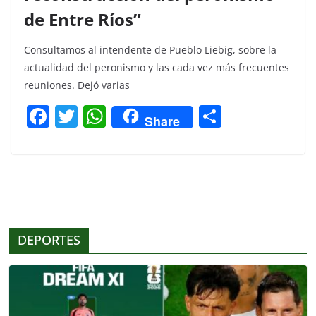
de Entre Ríos”
Consultamos al intendente de Pueblo Liebig, sobre la
actualidad del peronismo y las cada vez más frecuentes
reuniones. Dejó varias
F
T
W
C
Share
a
w
h
o
c
itt
at
m
e
er
s
p
b
A
ar
o
p
tir
DEPORTES
o
p
k