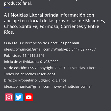
producto final.
A1 Noticias Litoral brinda información con
anclaje territorial de las provincias de Misiones,
Chaco, Santa Fe, Formosa, Corrientes y Entre
Ríos.
CONTACTO: Recepción de Gacetillas por mail
ideas.comunica@gmail.com
/ WhatsApp 3447 52 7775 /
Publicidad 11 4916 3546
Inicio de Actividades: 01/03/2022
Nº de edición: 699 / Copyright 2025 © A1Noticias- Litoral -
Todos los derechos reservados
Director Propietario: Edgard R. Llanos
ideas.comunica@gmail.com
- www.a1noticias.com.ar
In
T
Y
st
w
o