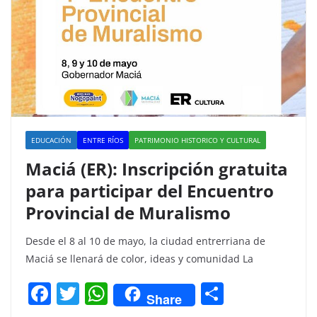
EDUCACIÓN
ENTRE RÍOS
PATRIMONIO HISTORICO Y CULTURAL
Maciá (ER): Inscripción gratuita
para participar del Encuentro
Provincial de Muralismo
Desde el 8 al 10 de mayo, la ciudad entrerriana de
Maciá se llenará de color, ideas y comunidad La
F
T
W
C
Share
a
w
h
o