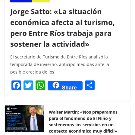
Jorge Satto: «La situación
económica afecta al turismo,
pero Entre Ríos trabaja para
sostener la actividad»
El secretario de Turismo de Entre Ríos analizó la
temporada de invierno, anticipó medidas ante la
posible crecida de los
F
T
W
C
Share
a
w
h
o
c
itt
at
m
e
er
s
p
Walter Martín: «Nos preparamos
para el fenómeno de El Niño y
b
A
ar
sostenemos los servicios en un
o
p
tir
contexto económico muy difícil»