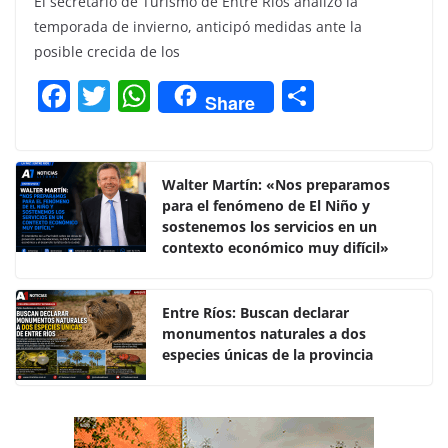
El secretario de Turismo de Entre Ríos analizó la
temporada de invierno, anticipó medidas ante la
posible crecida de los
F
T
W
C
Share
a
w
h
o
c
itt
at
m
e
er
s
p
Walter Martín: «Nos preparamos
para el fenómeno de El Niño y
b
A
ar
sostenemos los servicios en un
o
p
tir
contexto económico muy difícil»
o
p
k
Entre Ríos: Buscan declarar
monumentos naturales a dos
especies únicas de la provincia