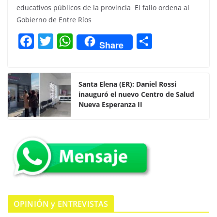
educativos públicos de la provincia El fallo ordena al
Gobierno de Entre Ríos
F
T
W
C
Share
a
w
h
o
c
itt
at
m
e
er
s
p
Santa Elena (ER): Daniel Rossi
inauguró el nuevo Centro de Salud
b
A
ar
Nueva Esperanza II
o
p
tir
o
p
k
OPINIÓN y ENTREVISTAS