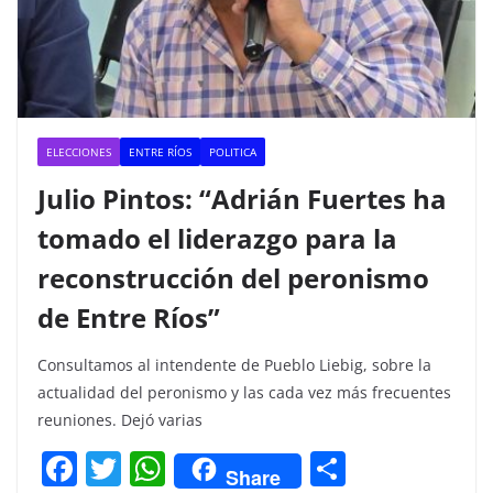
ELECCIONES
ENTRE RÍOS
POLITICA
Julio Pintos: “Adrián Fuertes ha
tomado el liderazgo para la
reconstrucción del peronismo
de Entre Ríos”
Consultamos al intendente de Pueblo Liebig, sobre la
actualidad del peronismo y las cada vez más frecuentes
reuniones. Dejó varias
F
T
W
C
Share