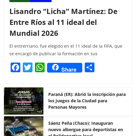
Lisandro “Licha” Martínez: De
Entre Ríos al 11 ideal del
Mundial 2026
El entrerriano, fue elegido en el 11 ideal de la FIFA, que
se encargó de publicar la formación en sus
F
T
W
C
Share
a
w
h
o
c
itt
at
m
e
er
s
p
Paraná (ER): Abrió la inscripción para
los Juegos de la Ciudad para
b
A
ar
Personas Mayores
o
p
tir
o
p
Sáenz Peña (Chaco): Inauguran
nuevo albergue para deportistas en
k
el Polideportivo local