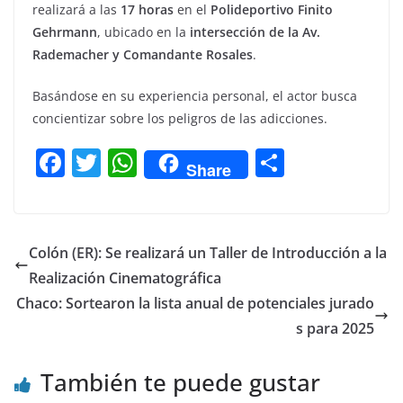
realizará a las
17 horas
en el
Polideportivo Finito
Gehrmann
, ubicado en la
intersección de la Av.
Rademacher y Comandante Rosales
.
Basándose en su experiencia personal, el actor busca
concientizar sobre los peligros de las adicciones.
F
T
W
C
Share
a
w
h
o
c
itt
at
m
e
er
s
p
Colón (ER): Se realizará un Taller de Introducción a la
b
A
ar
Realización Cinematográfica
o
p
tir
Chaco: Sortearon la lista anual de potenciales jurado
o
p
s para 2025
k
También te puede gustar