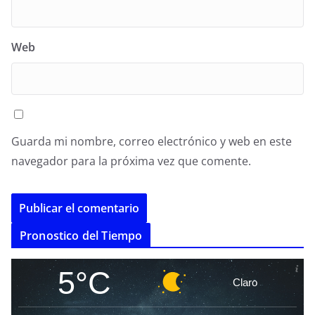
Web
Guarda mi nombre, correo electrónico y web en este
navegador para la próxima vez que comente.
A
Pronostico del Tiempo
l
t
5°C
Claro
e
r