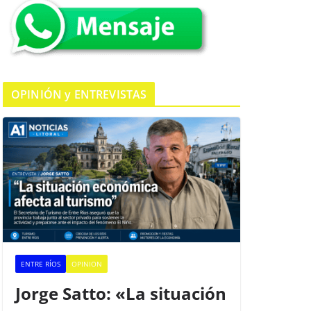
k
OPINIÓN y ENTREVISTAS
ENTRE RÍOS
OPINION
Jorge Satto: «La situación