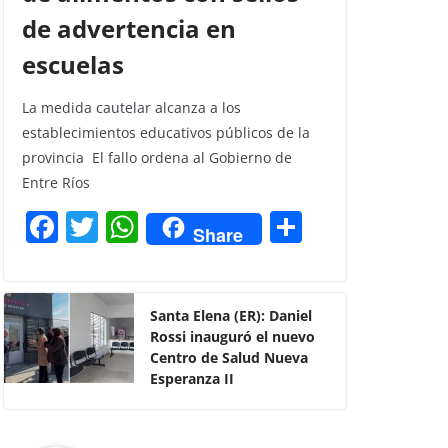
de advertencia en
escuelas
La medida cautelar alcanza a los
establecimientos educativos públicos de la
provincia El fallo ordena al Gobierno de
Entre Ríos
F
T
W
C
Share
a
w
h
o
c
itt
at
m
e
er
s
p
Santa Elena (ER): Daniel
Rossi inauguró el nuevo
b
A
ar
Centro de Salud Nueva
o
p
tir
Esperanza II
o
p