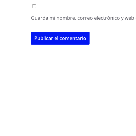
Guarda mi nombre, correo electrónico y web 
A
l
t
e
r
n
a
t
i
v
e