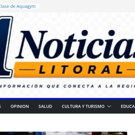
 Clase de Aquagym
uelazo Termal”
ticia ordenó
 de alimentos con
ncia en escuelas
 Daniel Rossi
o Centro de Salud
II
 campaña para
 cataratas
): Gran
l Día de las
S
OPINION
SALUD
CULTURA Y TURISMO
EDUCA