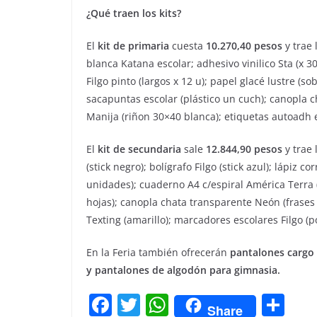
¿Qué traen los kits?
El
kit de primaria
cuesta
10.270,40 pesos
y trae 
blanca Katana escolar; adhesivo vinilico Sta (x 30 
Filgo pinto (largos x 12 u); papel glacé lustre (so
sacapuntas escolar (plástico un cuch); canopla ch
Manija (riñon 30×40 blanca); etiquetas autoadh es
El
kit de secundaria
sale
12.844,90 pesos
y trae 
(stick negro); bolígrafo Filgo (stick azul); lápiz c
unidades); cuaderno A4 c/espiral América Terra (
hojas); canopla chata transparente Neón (frases c
Texting (amarillo); marcadores escolares Filgo (po
En la Feria también ofrecerán
pantalones cargo 
y pantalones de algodón para gimnasia.
F
T
W
C
Share