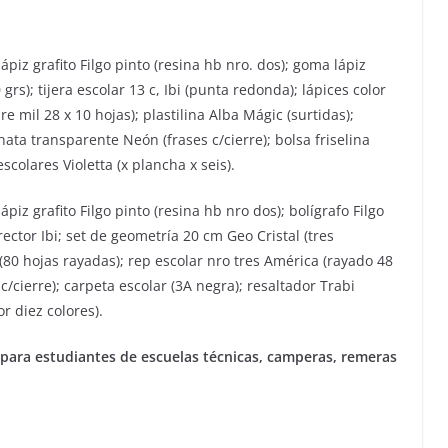
lápiz grafito Filgo pinto (resina hb nro. dos); goma lápiz
grs); tijera escolar 13 c, Ibi (punta redonda); lápices color
bre mil 28 x 10 hojas); plastilina Alba Mágic (surtidas);
ata transparente Neón (frases c/cierre); bolsa friselina
colares Violetta (x plancha x seis).
lápiz grafito Filgo pinto (resina hb nro dos); bolígrafo Filgo
orrector Ibi; set de geometría 20 cm Geo Cristal (tres
80 hojas rayadas); rep escolar nro tres América (rayado 48
/cierre); carpeta escolar (3A negra); resaltador Trabi
r diez colores).
para estudiantes de escuelas técnicas, camperas, remeras