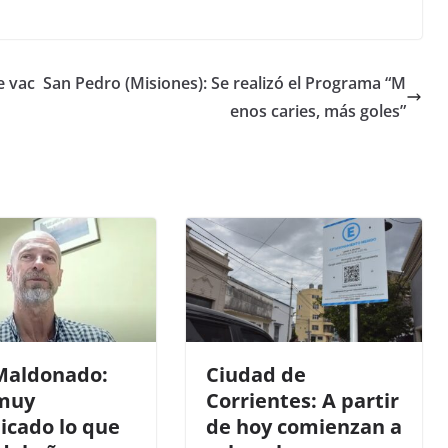
e vac
San Pedro (Misiones): Se realizó el Programa “M
enos caries, más goles”
Maldonado:
Ciudad de
muy
Corrientes: A partir
icado lo que
de hoy comienzan a