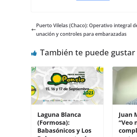
a
w
h
o
c
itt
at
m
e
er
s
p
Puerto Vilelas (Chaco): Operativo integral d
b
A
ar
unación y controles para embarazadas
o
p
tir
También te puede gustar
o
p
k
Laguna Blanca
Juan 
(Formosa):
“Veo 
Babasónicos y Los
compl