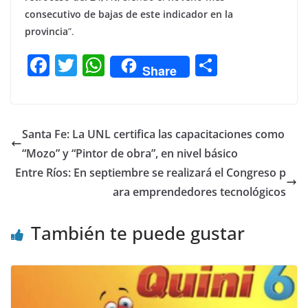
consecutivo de bajas de este indicador en la
provincia
”.
F
T
W
C
Share
a
w
h
o
c
itt
at
m
e
er
s
p
Santa Fe: La UNL certifica las capacitaciones como
b
A
ar
“Mozo” y “Pintor de obra”, en nivel básico
o
p
tir
Entre Ríos: En septiembre se realizará el Congreso p
o
p
ara emprendedores tecnológicos
k
También te puede gustar