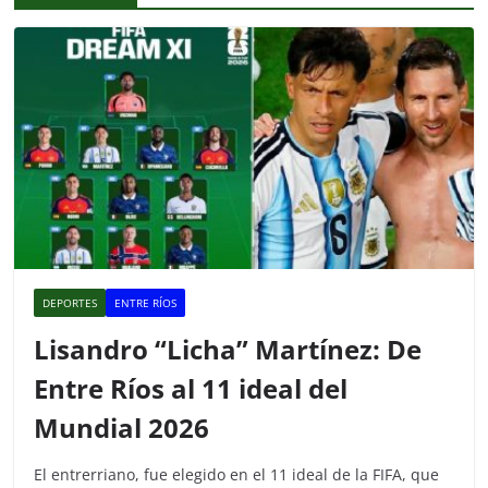
o
p
k
DEPORTES
ENTRE RÍOS
Lisandro “Licha” Martínez: De
Entre Ríos al 11 ideal del
Mundial 2026
El entrerriano, fue elegido en el 11 ideal de la FIFA, que