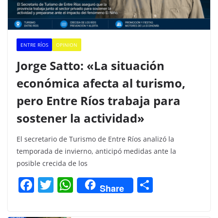
ENTRE RÍOS
OPINION
Jorge Satto: «La situación
económica afecta al turismo,
pero Entre Ríos trabaja para
sostener la actividad»
El secretario de Turismo de Entre Ríos analizó la
temporada de invierno, anticipó medidas ante la
posible crecida de los
F
T
W
C
Share
a
w
h
o
c
itt
at
m