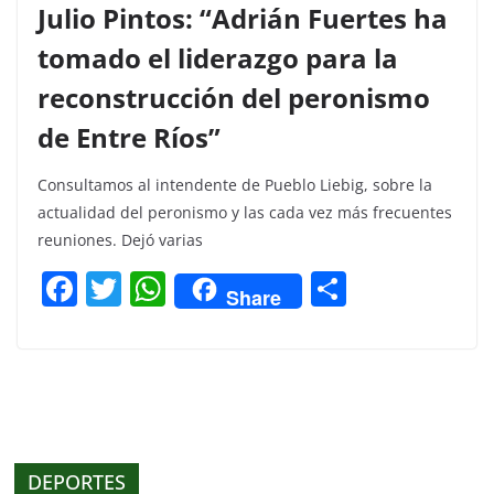
Julio Pintos: “Adrián Fuertes ha
tomado el liderazgo para la
reconstrucción del peronismo
de Entre Ríos”
Consultamos al intendente de Pueblo Liebig, sobre la
actualidad del peronismo y las cada vez más frecuentes
reuniones. Dejó varias
F
T
W
C
Share
a
w
h
o
c
itt
at
m
e
er
s
p
b
A
ar
o
p
tir
DEPORTES