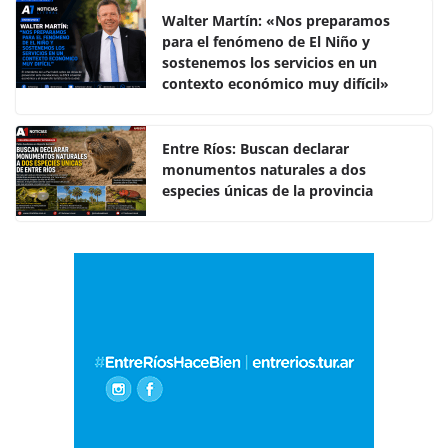
e
er
s
p
Walter Martín: «Nos preparamos
para el fenómeno de El Niño y
b
A
ar
sostenemos los servicios en un
o
p
tir
contexto económico muy difícil»
o
p
k
Entre Ríos: Buscan declarar
monumentos naturales a dos
especies únicas de la provincia