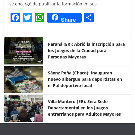
se encargó de publicar la formación en sus
F
T
W
C
Share
a
w
h
o
c
itt
at
m
e
er
s
p
Paraná (ER): Abrió la inscripción para
los Juegos de la Ciudad para
b
A
ar
Personas Mayores
o
p
tir
o
p
Sáenz Peña (Chaco): Inauguran
nuevo albergue para deportistas en
k
el Polideportivo local
Villa Mantero (ER): Será Sede
Departamental en los Juegos
entrerrianos para Adultos Mayores