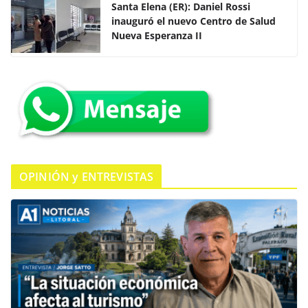
e
er
s
p
Santa Elena (ER): Daniel Rossi
inauguró el nuevo Centro de Salud
b
A
ar
Nueva Esperanza II
o
p
tir
o
p
k
OPINIÓN y ENTREVISTAS