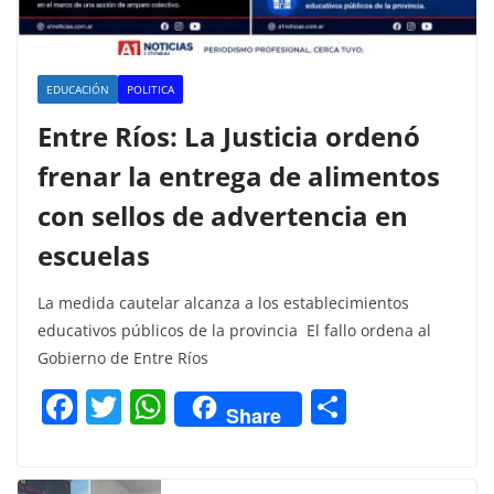
EDUCACIÓN
POLITICA
Entre Ríos: La Justicia ordenó
frenar la entrega de alimentos
con sellos de advertencia en
escuelas
La medida cautelar alcanza a los establecimientos
educativos públicos de la provincia El fallo ordena al
Gobierno de Entre Ríos
F
T
W
C
Share
a
w
h
o
c
itt
at
m