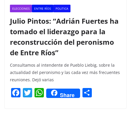
ELECCIONES
ENTRE RÍOS
POLITICA
Julio Pintos: “Adrián Fuertes ha
tomado el liderazgo para la
reconstrucción del peronismo
de Entre Ríos”
Consultamos al intendente de Pueblo Liebig, sobre la
actualidad del peronismo y las cada vez más frecuentes
reuniones. Dejó varias
F
T
W
C
Share
a
w
h
o
c
itt
at
m
e
er
s
p
b
A
ar