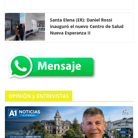
a
w
h
o
c
itt
at
m
e
er
s
p
Santa Elena (ER): Daniel Rossi
inauguró el nuevo Centro de Salud
b
A
ar
Nueva Esperanza II
o
p
tir
o
p
k
OPINIÓN y ENTREVISTAS