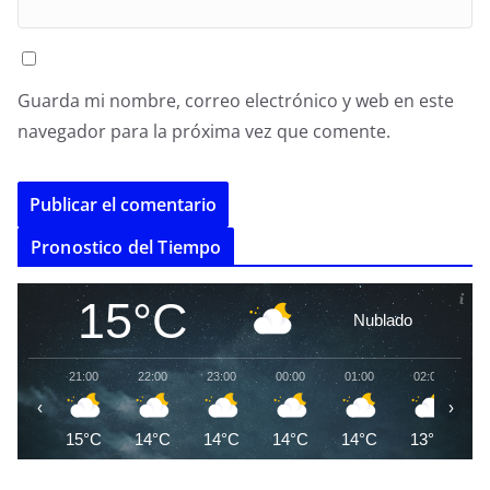
Guarda mi nombre, correo electrónico y web en este
navegador para la próxima vez que comente.
A
Pronostico del Tiempo
l
t
15°C
Nublado
e
r
21:00
22:00
23:00
00:00
01:00
02:00
0
n
‹
›
a
15°C
14°C
14°C
14°C
14°C
13°C
1
t
i