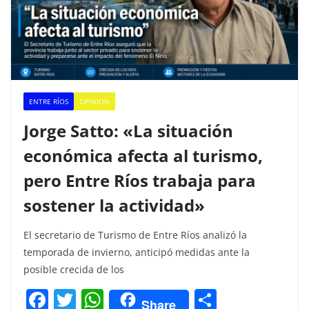
ENTRE RÍOS
OPINION
Jorge Satto: «La situación
económica afecta al turismo,
pero Entre Ríos trabaja para
sostener la actividad»
El secretario de Turismo de Entre Ríos analizó la
temporada de invierno, anticipó medidas ante la
posible crecida de los
F
T
W
C
Share