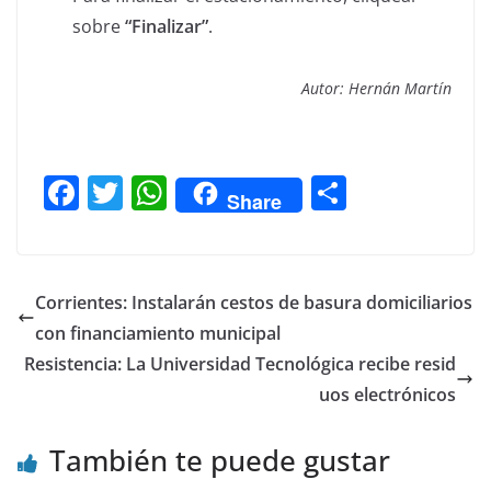
sobre
“Finalizar”
.
Autor: Hernán Martín
F
T
W
C
Share
a
w
h
o
c
itt
at
m
e
er
s
p
Corrientes: Instalarán cestos de basura domiciliarios
b
A
ar
con financiamiento municipal
o
p
tir
Resistencia: La Universidad Tecnológica recibe resid
o
p
uos electrónicos
k
También te puede gustar