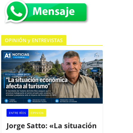
k
OPINIÓN y ENTREVISTAS
ENTRE RÍOS
OPINION
Jorge Satto: «La situación