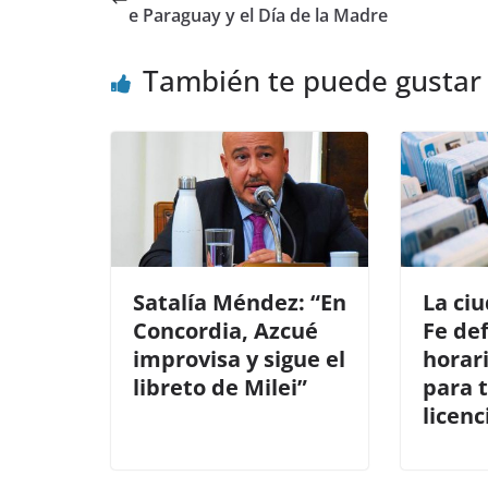
b
A
ar
e Paraguay y el Día de la Madre
o
p
tir
También te puede gustar
o
p
k
Satalía Méndez: “En
La ci
Concordia, Azcué
Fe def
improvisa y sigue el
horar
libreto de Milei”
para t
licenc