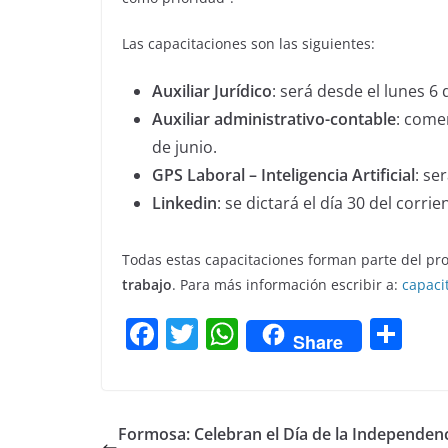
Las capacitaciones son las siguientes:
Auxiliar Jurídico
: será desde el lunes 6 
Auxiliar administrativo-contable
: come
de junio.
GPS Laboral – Inteligencia Artificial
: se
Linkedin
: se dictará el día 30 del corri
Todas estas capacitaciones forman parte del p
trabajo
. Para más información escribir a:
capaci
F
T
W
C
Share
a
w
h
o
c
itt
at
m
e
er
s
p
Formosa: Celebran el Día de la Independenc