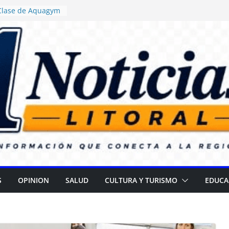
 Clase de Aquagym
uelazo Termal”
ticia ordenó
 de alimentos con
ncia en escuelas
 Daniel Rossi
o Centro de Salud
II
 campaña para
 cataratas
): Gran
l Día de las
S
OPINION
SALUD
CULTURA Y TURISMO
EDUCA