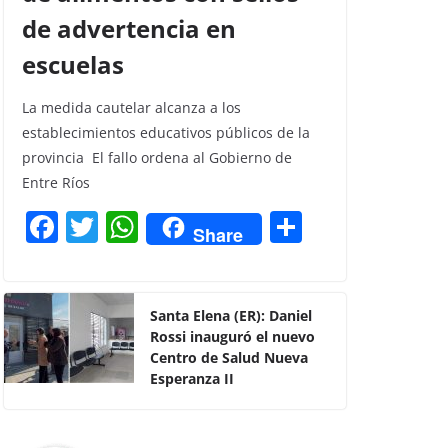
de advertencia en
escuelas
La medida cautelar alcanza a los
establecimientos educativos públicos de la
provincia El fallo ordena al Gobierno de
Entre Ríos
F
T
W
C
Share
a
w
h
o
c
itt
at
m
e
er
s
p
Santa Elena (ER): Daniel
Rossi inauguró el nuevo
b
A
ar
Centro de Salud Nueva
o
p
tir
Esperanza II
o
p