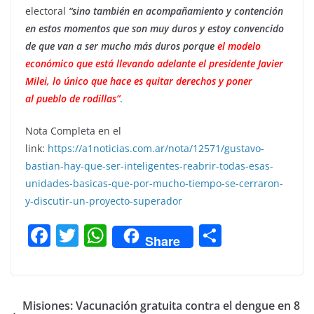
electoral
“sino también en acompañamiento y contención
en estos momentos que son muy duros y estoy convencido
de que van a ser mucho más duros porque
el modelo
económico que está llevando adelante el presidente Javier
Milei, lo único que hace es quitar derechos y poner
al pueblo de rodillas”
.
Nota Completa en el
link:
https://a1noticias.com.ar/nota/12571/gustavo-
bastian-hay-que-ser-inteligentes-reabrir-todas-esas-
unidades-basicas-que-por-mucho-tiempo-se-cerraron-
y-discutir-un-proyecto-superador
F
T
W
C
Share
a
w
h
o
c
itt
at
m
e
er
s
p
Misiones: Vacunación gratuita contra el dengue en 8