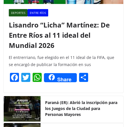
DEPORTES
ENTRE RÍOS
Lisandro “Licha” Martínez: De
Entre Ríos al 11 ideal del
Mundial 2026
El entrerriano, fue elegido en el 11 ideal de la FIFA, que
se encargó de publicar la formación en sus
F
T
W
C
Share
a
w
h
o
c
itt
at
m
e
er
s
p
Paraná (ER): Abrió la inscripción para
los Juegos de la Ciudad para
b
A
ar
Personas Mayores
o
p
tir