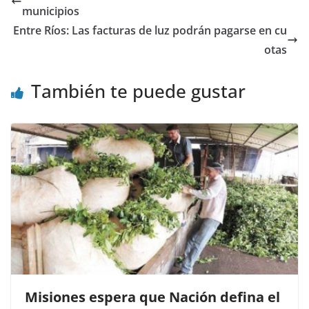
b
A
ar
municipios
o
p
tir
Entre Ríos: Las facturas de luz podrán pagarse en cu
o
p
otas
k
También te puede gustar
Misiones espera que Nación defina el