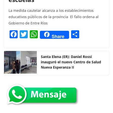
La medida cautelar alcanza a los establecimientos
educativos públicos de la provincia El fallo ordena al
Gobierno de Entre Ríos
F
T
W
C
Share
a
w
h
o
c
itt
at
m
e
er
s
p
Santa Elena (ER): Daniel Rossi
inauguró el nuevo Centro de Salud
b
A
ar
Nueva Esperanza II
o
p
tir
o
p
k