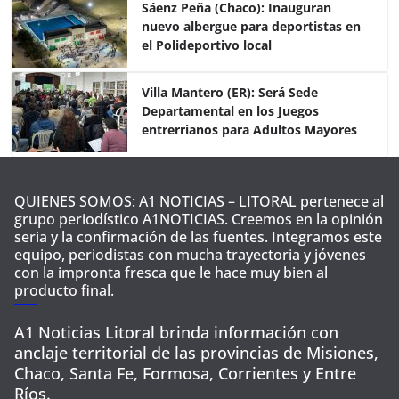
o
p
Sáenz Peña (Chaco): Inauguran
nuevo albergue para deportistas en
k
el Polideportivo local
Villa Mantero (ER): Será Sede
Departamental en los Juegos
entrerrianos para Adultos Mayores
QUIENES SOMOS: A1 NOTICIAS – LITORAL pertenece al
grupo periodístico A1NOTICIAS. Creemos en la opinión
seria y la confirmación de las fuentes. Integramos este
equipo, periodistas con mucha trayectoria y jóvenes
con la impronta fresca que le hace muy bien al
producto final.
A1 Noticias Litoral brinda información con
anclaje territorial de las provincias de Misiones,
Chaco, Santa Fe, Formosa, Corrientes y Entre
Ríos.