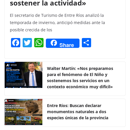
sostener la actividad»
El secretario de Turismo de Entre Ríos analizó la
temporada de invierno, anticipó medidas ante la
posible crecida de los
F
T
W
C
Share
a
w
h
o
c
itt
at
m
e
er
s
p
Walter Martín: «Nos preparamos
para el fenómeno de El Niño y
b
A
ar
sostenemos los servicios en un
o
p
tir
contexto económico muy difícil»
o
p
k
Entre Ríos: Buscan declarar
monumentos naturales a dos
especies únicas de la provincia