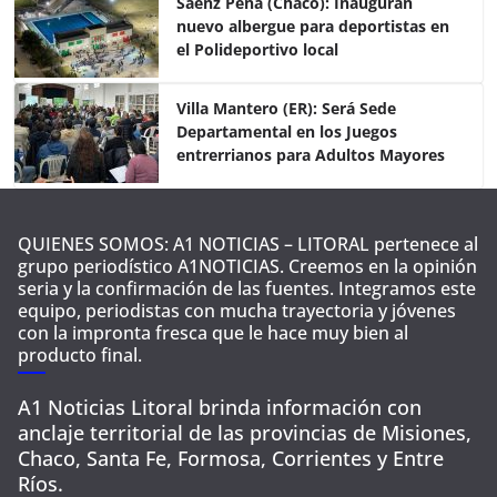
o
p
Sáenz Peña (Chaco): Inauguran
nuevo albergue para deportistas en
k
el Polideportivo local
Villa Mantero (ER): Será Sede
Departamental en los Juegos
entrerrianos para Adultos Mayores
QUIENES SOMOS: A1 NOTICIAS – LITORAL pertenece al
grupo periodístico A1NOTICIAS. Creemos en la opinión
seria y la confirmación de las fuentes. Integramos este
equipo, periodistas con mucha trayectoria y jóvenes
con la impronta fresca que le hace muy bien al
producto final.
A1 Noticias Litoral brinda información con
anclaje territorial de las provincias de Misiones,
Chaco, Santa Fe, Formosa, Corrientes y Entre
Ríos.