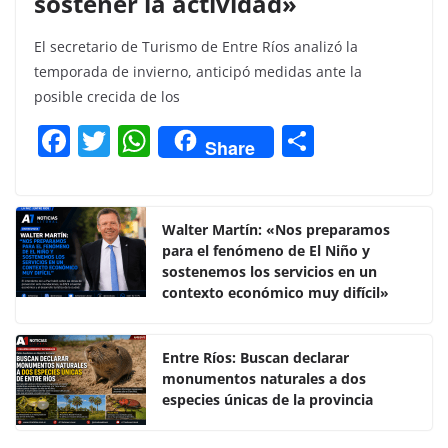
sostener la actividad»
El secretario de Turismo de Entre Ríos analizó la
temporada de invierno, anticipó medidas ante la
posible crecida de los
F
T
W
C
Share
a
w
h
o
c
itt
at
m
e
er
s
p
Walter Martín: «Nos preparamos
para el fenómeno de El Niño y
b
A
ar
sostenemos los servicios en un
o
p
tir
contexto económico muy difícil»
o
p
k
Entre Ríos: Buscan declarar
monumentos naturales a dos
especies únicas de la provincia