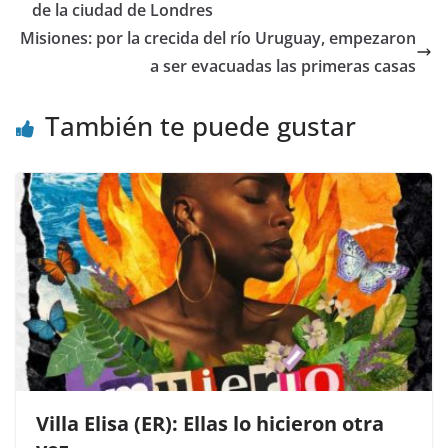
b
A
ar
de la ciudad de Londres
o
p
tir
Misiones: por la crecida del río Uruguay, empezaron
o
p
a ser evacuadas las primeras casas
k
También te puede gustar
Villa Elisa (ER): Ellas lo hicieron otra