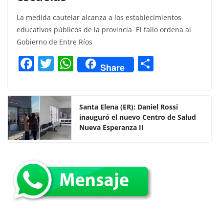
La medida cautelar alcanza a los establecimientos
educativos públicos de la provincia El fallo ordena al
Gobierno de Entre Ríos
F
T
W
C
Share
a
w
h
o
c
itt
at
m
e
er
s
p
Santa Elena (ER): Daniel Rossi
inauguró el nuevo Centro de Salud
b
A
ar
Nueva Esperanza II
o
p
tir
o
p
k