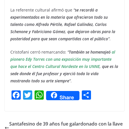
La referente cultural afirmó que
“se recordó a
experimentados en la materia que ofrecieron todo su
talento como Alfredo Pértile, Rafael Galíndez, Carlos
Schenone y Fabriciano Gómez, que dejaron obras para la
posteridad para que sean compartidas con el público”
.
Cristofani cerró remarcando:
“También se homenajeó
al
pionero Edy Torres con una exposición muy importante
que hace el Centro Cultural Nordeste en la UNNE
, que es la
sede donde él fue profesor y ejerció toda la vida
mostrando todo su arte siempre”
.
F
T
W
C
Share
a
w
h
o
c
itt
at
m
e
er
s
p
Santafesino de 39 años fue galardonado con la llave