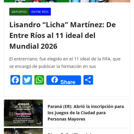
DEPORTES
ENTRE RÍOS
Lisandro “Licha” Martínez: De
Entre Ríos al 11 ideal del
Mundial 2026
El entrerriano, fue elegido en el 11 ideal de la FIFA, que
se encargó de publicar la formación en sus
F
T
W
C
Share
a
w
h
o
c
itt
at
m
e
er
s
p
Paraná (ER): Abrió la inscripción para
los Juegos de la Ciudad para
b
A
ar
Personas Mayores
o
p
tir