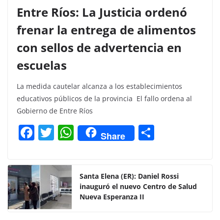
Entre Ríos: La Justicia ordenó
frenar la entrega de alimentos
con sellos de advertencia en
escuelas
La medida cautelar alcanza a los establecimientos
educativos públicos de la provincia El fallo ordena al
Gobierno de Entre Ríos
F
T
W
C
Share
a
w
h
o
c
itt
at
m
e
er
s
p
Santa Elena (ER): Daniel Rossi
inauguró el nuevo Centro de Salud
b
A
ar
Nueva Esperanza II
o
p
tir