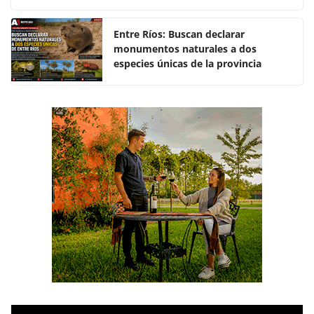
o
p
k
Entre Ríos: Buscan declarar
monumentos naturales a dos
especies únicas de la provincia
R