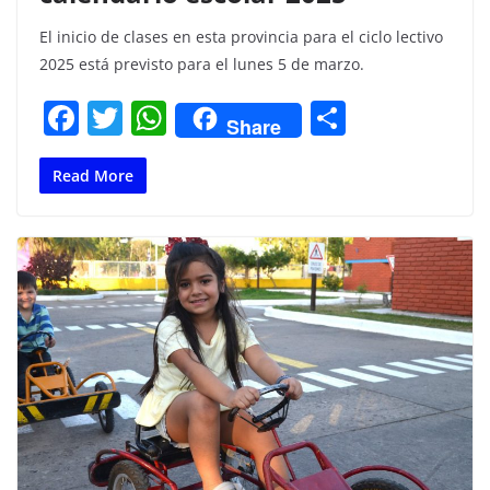
El inicio de clases en esta provincia para el ciclo lectivo
2025 está previsto para el lunes 5 de marzo.
F
T
W
C
Share
a
w
h
o
c
itt
at
m
Read More
e
er
s
p
b
A
ar
o
p
tir
o
p
k