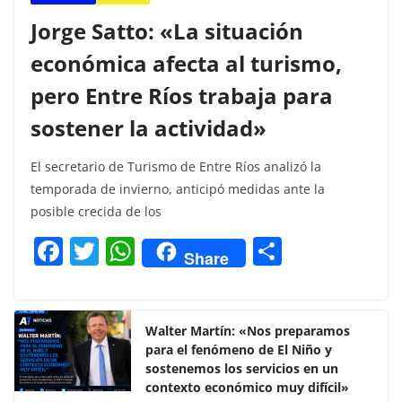
Jorge Satto: «La situación
económica afecta al turismo,
pero Entre Ríos trabaja para
sostener la actividad»
El secretario de Turismo de Entre Ríos analizó la
temporada de invierno, anticipó medidas ante la
posible crecida de los
F
T
W
C
Share
a
w
h
o
c
itt
at
m
e
er
s
p
Walter Martín: «Nos preparamos
para el fenómeno de El Niño y
b
A
ar
sostenemos los servicios en un
o
p
tir
contexto económico muy difícil»