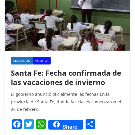
o
p
k
EDUCACIÓN
POLITICA
Santa Fe: Fecha confirmada de
las vacaciones de invierno
El gobierno anunció oficialmente las fechas En la
provincia de Santa Fe, donde las clases comenzaron el
26 de febrero,
F
T
W
C
Share
a
w
h
o