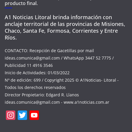
producto final.
A1 Noticias Litoral brinda información con
anclaje territorial de las provincias de Misiones,
Chaco, Santa Fe, Formosa, Corrientes y Entre
Ríos.
CONTACTO: Recepción de Gacetillas por mail
ideas.comunica@gmail.com
/ WhatsApp 3447 52 7775 /
Publicidad 11 4916 3546
Inicio de Actividades: 01/03/2022
Nº de edición: 699 / Copyright 2025 © A1Noticias- Litoral -
Todos los derechos reservados
Director Propietario: Edgard R. Llanos
ideas.comunica@gmail.com
- www.a1noticias.com.ar
In
T
Y
st
w
o