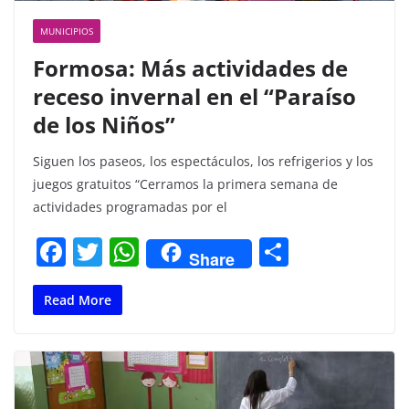
MUNICIPIOS
Formosa: Más actividades de
receso invernal en el “Paraíso
de los Niños”
Siguen los paseos, los espectáculos, los refrigerios y los
juegos gratuitos “Cerramos la primera semana de
actividades programadas por el
F
T
W
C
Share
a
w
h
o
c
itt
at
m
Read More
e
er
s
p
b
A
ar
o
p
tir