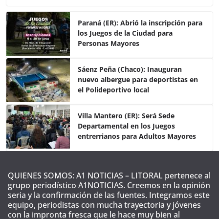
c
itt
at
m
e
er
s
p
Paraná (ER): Abrió la inscripción para
los Juegos de la Ciudad para
b
A
ar
Personas Mayores
o
p
tir
o
p
Sáenz Peña (Chaco): Inauguran
nuevo albergue para deportistas en
k
el Polideportivo local
Villa Mantero (ER): Será Sede
Departamental en los Juegos
entrerrianos para Adultos Mayores
QUIENES SOMOS: A1 NOTICIAS – LITORAL pertenece al
grupo periodístico A1NOTICIAS. Creemos en la opinión
seria y la confirmación de las fuentes. Integramos este
equipo, periodistas con mucha trayectoria y jóvenes
con la impronta fresca que le hace muy bien al