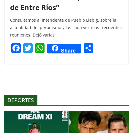
de Entre Ríos”
Consultamos al intendente de Pueblo Liebig, sobre la
actualidad del peronismo y las cada vez más frecuentes
reuniones. Dejó varias
F
T
W
C
Share
a
w
h
o
c
itt
at
m
e
er
s
p
b
A
ar
o
p
tir
DEPORTES
o
p
k