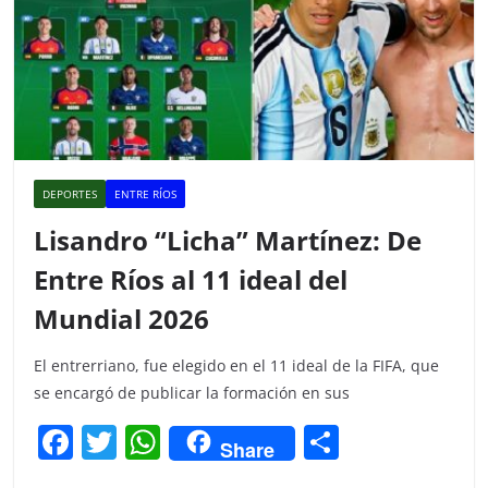
DEPORTES
ENTRE RÍOS
Lisandro “Licha” Martínez: De
Entre Ríos al 11 ideal del
Mundial 2026
El entrerriano, fue elegido en el 11 ideal de la FIFA, que
se encargó de publicar la formación en sus
F
T
W
C
Share
a
w
h
o