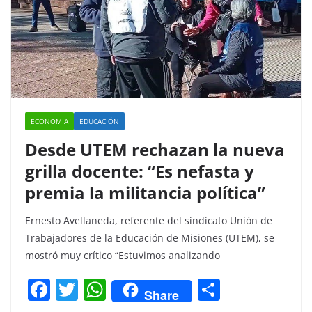
ECONOMIA
EDUCACIÓN
Desde UTEM rechazan la nueva
grilla docente: “Es nefasta y
premia la militancia política”
Ernesto Avellaneda, referente del sindicato Unión de
Trabajadores de la Educación de Misiones (UTEM), se
mostró muy crítico “Estuvimos analizando
F
T
W
C
Share
a
w
h
o