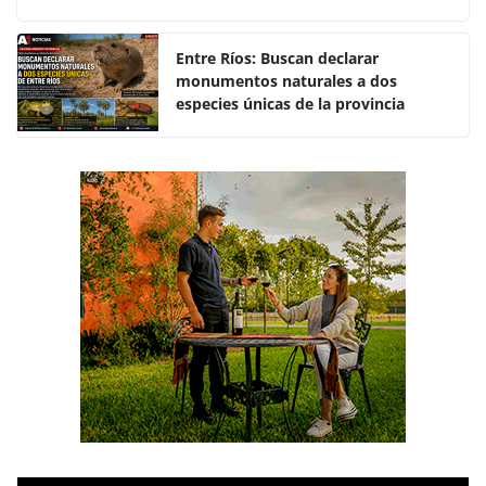
o
p
k
Entre Ríos: Buscan declarar
monumentos naturales a dos
especies únicas de la provincia