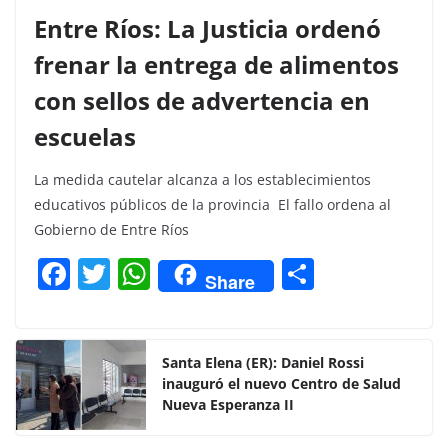
Entre Ríos: La Justicia ordenó
frenar la entrega de alimentos
con sellos de advertencia en
escuelas
La medida cautelar alcanza a los establecimientos
educativos públicos de la provincia El fallo ordena al
Gobierno de Entre Ríos
F
T
W
C
Share
a
w
h
o
c
itt
at
m
e
er
s
p
Santa Elena (ER): Daniel Rossi
inauguró el nuevo Centro de Salud
b
A
ar
Nueva Esperanza II
o
p
tir