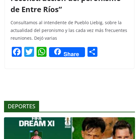
de Entre Ríos”
Consultamos al intendente de Pueblo Liebig, sobre la
actualidad del peronismo y las cada vez más frecuentes
reuniones. Dejó varias
F
T
W
C
Share
a
w
h
o
c
itt
at
m
e
er
s
p
b
A
ar
o
p
tir
DEPORTES
o
p
k