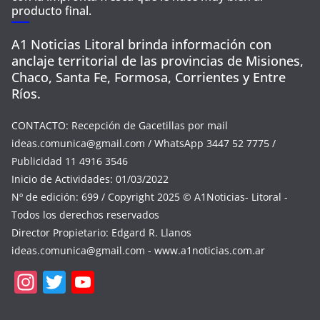
producto final.
A1 Noticias Litoral brinda información con
anclaje territorial de las provincias de Misiones,
Chaco, Santa Fe, Formosa, Corrientes y Entre
Ríos.
CONTACTO: Recepción de Gacetillas por mail
ideas.comunica@gmail.com
/ WhatsApp 3447 52 7775 /
Publicidad 11 4916 3546
Inicio de Actividades: 01/03/2022
Nº de edición: 699 / Copyright 2025 © A1Noticias- Litoral -
Todos los derechos reservados
Director Propietario: Edgard R. Llanos
ideas.comunica@gmail.com
- www.a1noticias.com.ar
In
T
Y
st
w
o