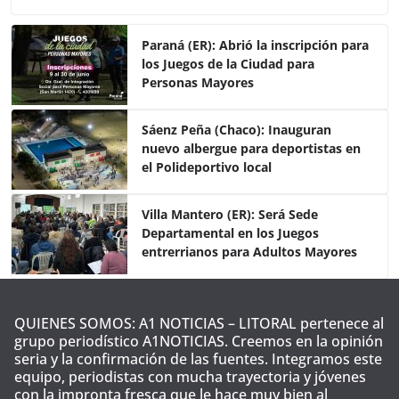
c
itt
at
m
e
er
s
p
Paraná (ER): Abrió la inscripción para
los Juegos de la Ciudad para
b
A
ar
Personas Mayores
o
p
tir
o
p
Sáenz Peña (Chaco): Inauguran
nuevo albergue para deportistas en
k
el Polideportivo local
Villa Mantero (ER): Será Sede
Departamental en los Juegos
entrerrianos para Adultos Mayores
QUIENES SOMOS: A1 NOTICIAS – LITORAL pertenece al
grupo periodístico A1NOTICIAS. Creemos en la opinión
seria y la confirmación de las fuentes. Integramos este
equipo, periodistas con mucha trayectoria y jóvenes
con la impronta fresca que le hace muy bien al