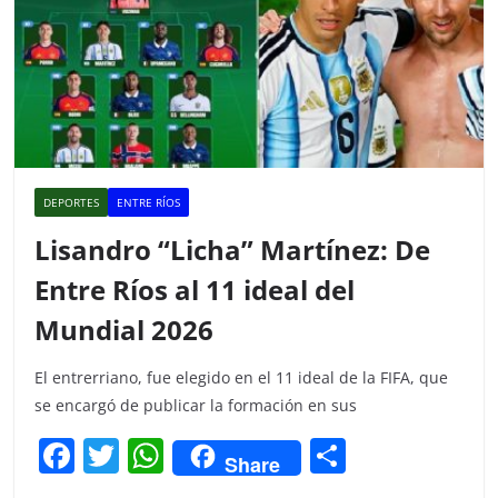
DEPORTES
ENTRE RÍOS
Lisandro “Licha” Martínez: De
Entre Ríos al 11 ideal del
Mundial 2026
El entrerriano, fue elegido en el 11 ideal de la FIFA, que
se encargó de publicar la formación en sus
F
T
W
C
Share
a
w
h
o