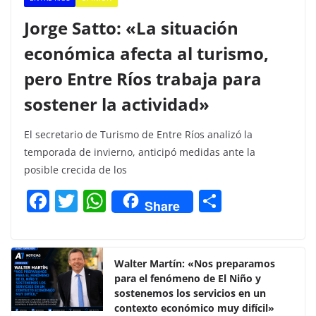
Jorge Satto: «La situación
económica afecta al turismo,
pero Entre Ríos trabaja para
sostener la actividad»
El secretario de Turismo de Entre Ríos analizó la
temporada de invierno, anticipó medidas ante la
posible crecida de los
F
T
W
C
Share
a
w
h
o
c
itt
at
m
e
er
s
p
Walter Martín: «Nos preparamos
para el fenómeno de El Niño y
b
A
ar
sostenemos los servicios en un
o
p
tir
contexto económico muy difícil»