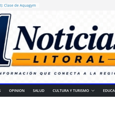
R): Clase de Aquagym
“Abuelazo Termal”
 Justicia ordenó
rega de alimentos con
ertencia en escuelas
R): Daniel Rossi
uevo Centro de Salud
za II
nza campaña para
rar cataratas
(ER): Gran
r el Día de las
S
OPINION
SALUD
CULTURA Y TURISMO
EDUCA