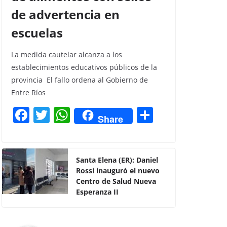
de advertencia en
escuelas
La medida cautelar alcanza a los
establecimientos educativos públicos de la
provincia El fallo ordena al Gobierno de
Entre Ríos
F
T
W
C
Share
a
w
h
o
c
itt
at
m
e
er
s
p
Santa Elena (ER): Daniel
Rossi inauguró el nuevo
b
A
ar
Centro de Salud Nueva
o
p
tir
Esperanza II
o
p