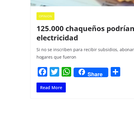
OPINION
125.000 chaqueños podrían 
electricidad
Si no se inscriben para recibir subsidios, abo
hogares que fueron
F
T
W
C
Share
a
w
h
o
c
itt
at
m
Read More
e
er
s
p
b
A
ar
o
p
tir
o
p