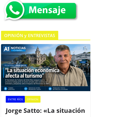
k
OPINIÓN y ENTREVISTAS
ENTRE RÍOS
OPINION
Jorge Satto: «La situación