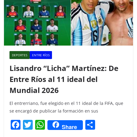
DEPORTES
ENTRE RÍOS
Lisandro “Licha” Martínez: De
Entre Ríos al 11 ideal del
Mundial 2026
El entrerriano, fue elegido en el 11 ideal de la FIFA, que
se encargó de publicar la formación en sus
F
T
W
C
Share
a
w
h
o