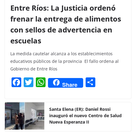
Entre Ríos: La Justicia ordenó
frenar la entrega de alimentos
con sellos de advertencia en
escuelas
La medida cautelar alcanza a los establecimientos
educativos públicos de la provincia El fallo ordena al
Gobierno de Entre Ríos
F
T
W
C
Share
a
w
h
o
c
itt
at
m
e
er
s
p
Santa Elena (ER): Daniel Rossi
inauguró el nuevo Centro de Salud
b
A
ar
Nueva Esperanza II
o
p
tir