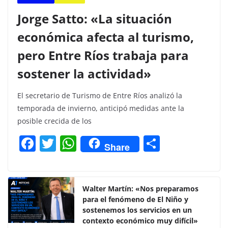
Jorge Satto: «La situación
económica afecta al turismo,
pero Entre Ríos trabaja para
sostener la actividad»
El secretario de Turismo de Entre Ríos analizó la
temporada de invierno, anticipó medidas ante la
posible crecida de los
F
T
W
C
Share
a
w
h
o
c
itt
at
m
e
er
s
p
Walter Martín: «Nos preparamos
para el fenómeno de El Niño y
b
A
ar
sostenemos los servicios en un
o
p
tir
contexto económico muy difícil»