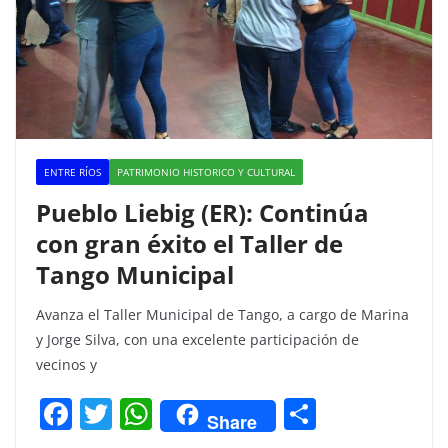
ENTRE RÍOS
PATRIMONIO HISTORICO Y CULTURAL
Pueblo Liebig (ER): Continúa
con gran éxito el Taller de
Tango Municipal
Avanza el Taller Municipal de Tango, a cargo de Marina
y Jorge Silva, con una excelente participación de
vecinos y
F
T
W
C
Share
a
w
h
o