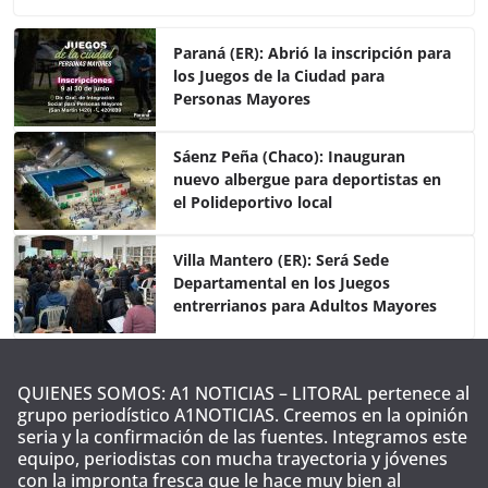
c
itt
at
m
e
er
s
p
Paraná (ER): Abrió la inscripción para
los Juegos de la Ciudad para
b
A
ar
Personas Mayores
o
p
tir
o
p
Sáenz Peña (Chaco): Inauguran
nuevo albergue para deportistas en
k
el Polideportivo local
Villa Mantero (ER): Será Sede
Departamental en los Juegos
entrerrianos para Adultos Mayores
QUIENES SOMOS: A1 NOTICIAS – LITORAL pertenece al
grupo periodístico A1NOTICIAS. Creemos en la opinión
seria y la confirmación de las fuentes. Integramos este
equipo, periodistas con mucha trayectoria y jóvenes
con la impronta fresca que le hace muy bien al