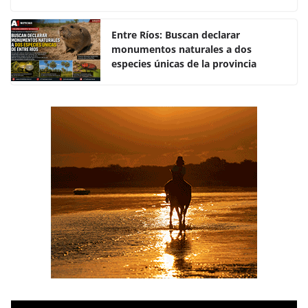
o
p
k
Entre Ríos: Buscan declarar
monumentos naturales a dos
especies únicas de la provincia