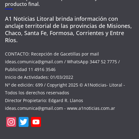
producto final.
A1 Noticias Litoral brinda información con
anclaje territorial de las provincias de Misiones,
Chaco, Santa Fe, Formosa, Corrientes y Entre
Ríos.
CONTACTO: Recepción de Gacetillas por mail
ideas.comunica@gmail.com
/ WhatsApp 3447 52 7775 /
Publicidad 11 4916 3546
Inicio de Actividades: 01/03/2022
Nº de edición: 699 / Copyright 2025 © A1Noticias- Litoral -
Todos los derechos reservados
Director Propietario: Edgard R. Llanos
ideas.comunica@gmail.com
- www.a1noticias.com.ar
In
T
Y
st
w
o